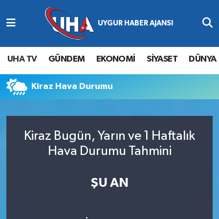
Abone Ol
Nöbetçi Eczaneler
UHA TV
GÜNDEM
EKONOMİ
SİYASET
DÜNYA
Gündem
Hava Durumu
Kiraz Hava Durumu
Ekonomi
Namaz Vakitleri
Magazin
Trafik Durumu
Kiraz Bugün, Yarın ve 1 Haftalık
Siyaset
Süper Lig Puan Durumu ve Fikstür
Hava Durumu Tahmini
Spor
Tüm Manşetler
ŞU AN
Yaşam
Son Dakika Haberleri
Haber Arşivi