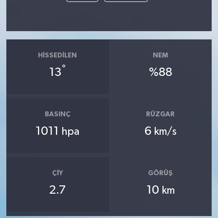
HISSEDILEN
NEM
°
13
%88
BASINÇ
RÜZGAR
1011
6
hpa
km/s
ÇIY
GÖRÜŞ
2.7
10
km