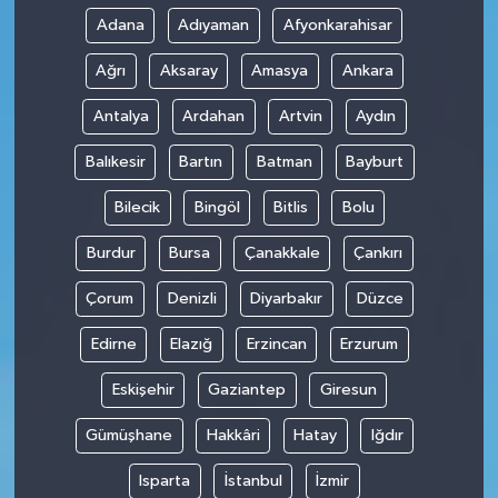
Adana
Adıyaman
Afyonkarahisar
Ağrı
Aksaray
Amasya
Ankara
Antalya
Ardahan
Artvin
Aydın
Balıkesir
Bartın
Batman
Bayburt
Bilecik
Bingöl
Bitlis
Bolu
Burdur
Bursa
Çanakkale
Çankırı
Çorum
Denizli
Diyarbakır
Düzce
Edirne
Elazığ
Erzincan
Erzurum
Eskişehir
Gaziantep
Giresun
Gümüşhane
Hakkâri
Hatay
Iğdır
Isparta
İstanbul
İzmir