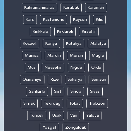
Kahramanmaraş
Karabük
Karaman
Kars
Kastamonu
Kayseri
Kilis
Kırıkkale
Kırklareli
Kırşehir
Kocaeli
Konya
Kütahya
Malatya
Manisa
Mardin
Mersin
Muğla
Muş
Nevşehir
Niğde
Ordu
Osmaniye
Rize
Sakarya
Samsun
Şanlıurfa
Siirt
Sinop
Sivas
Şırnak
Tekirdağ
Tokat
Trabzon
Tunceli
Uşak
Van
Yalova
Yozgat
Zonguldak