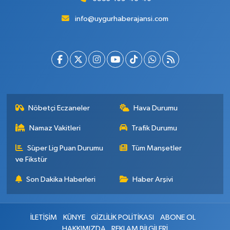
info@uygurhaberajansi.com
Nöbetçi Eczaneler
Hava Durumu
Namaz Vakitleri
Trafik Durumu
Süper Lig Puan Durumu
Tüm Manşetler
ve Fikstür
Son Dakika Haberleri
Haber Arşivi
İLETİŞİM
KÜNYE
GİZLİLİK POLİTİKASI
ABONE OL
HAKKIMIZDA
REKLAM BİLGİLERİ