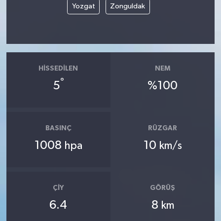
Yozgat
Zonguldak
HISSEDILEN
NEM
°
5
%100
BASINÇ
RÜZGAR
1008
10
hpa
km/s
ÇIY
GÖRÜŞ
6.4
8
km