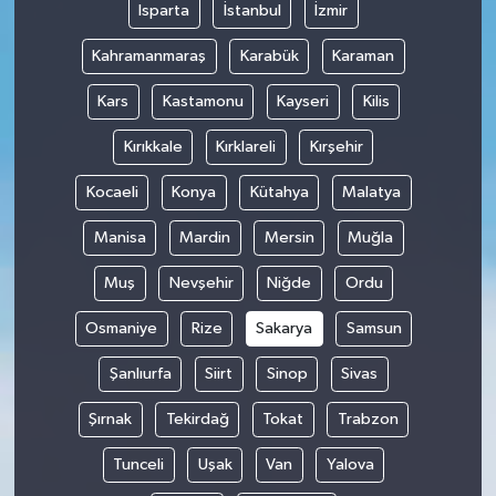
Isparta
İstanbul
İzmir
Kahramanmaraş
Karabük
Karaman
Kars
Kastamonu
Kayseri
Kilis
Kırıkkale
Kırklareli
Kırşehir
Kocaeli
Konya
Kütahya
Malatya
Manisa
Mardin
Mersin
Muğla
Muş
Nevşehir
Niğde
Ordu
Osmaniye
Rize
Sakarya
Samsun
Şanlıurfa
Siirt
Sinop
Sivas
Şırnak
Tekirdağ
Tokat
Trabzon
Tunceli
Uşak
Van
Yalova