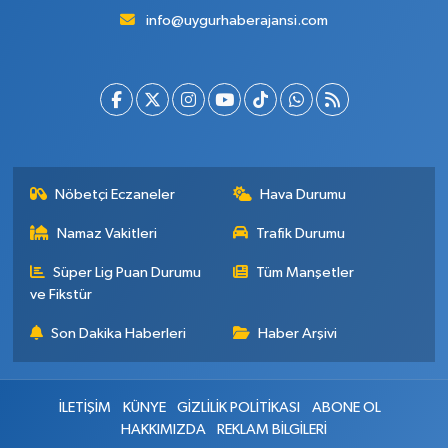
info@uygurhaberajansi.com
Nöbetçi Eczaneler
Hava Durumu
Namaz Vakitleri
Trafik Durumu
Süper Lig Puan Durumu
Tüm Manşetler
ve Fikstür
Son Dakika Haberleri
Haber Arşivi
İLETİŞİM
KÜNYE
GİZLİLİK POLİTİKASI
ABONE OL
HAKKIMIZDA
REKLAM BİLGİLERİ