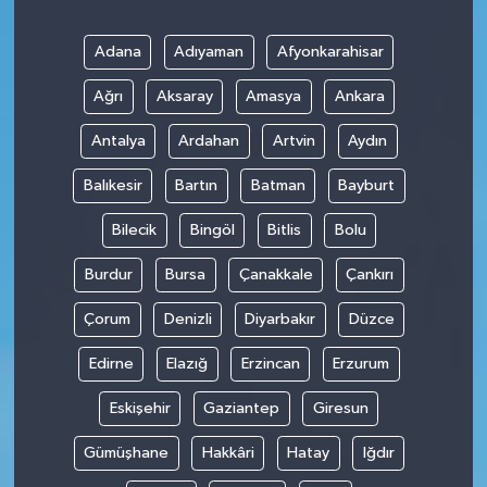
Adana
Adıyaman
Afyonkarahisar
Ağrı
Aksaray
Amasya
Ankara
Antalya
Ardahan
Artvin
Aydın
Balıkesir
Bartın
Batman
Bayburt
Bilecik
Bingöl
Bitlis
Bolu
Burdur
Bursa
Çanakkale
Çankırı
Çorum
Denizli
Diyarbakır
Düzce
Edirne
Elazığ
Erzincan
Erzurum
Eskişehir
Gaziantep
Giresun
Gümüşhane
Hakkâri
Hatay
Iğdır