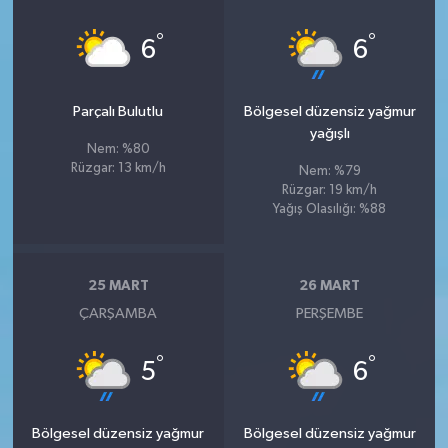
°
°
6
6
Parçalı Bulutlu
Bölgesel düzensiz yağmur
yağışlı
Nem: %80
Rüzgar: 13 km/h
Nem: %79
Rüzgar: 19 km/h
Yağış Olasılığı: %88
25 MART
26 MART
ÇARŞAMBA
PERŞEMBE
°
°
5
6
Bölgesel düzensiz yağmur
Bölgesel düzensiz yağmur