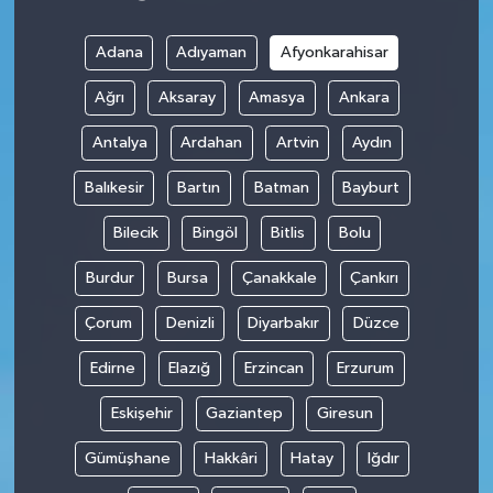
Adana
Adıyaman
Afyonkarahisar
Ağrı
Aksaray
Amasya
Ankara
Antalya
Ardahan
Artvin
Aydın
Balıkesir
Bartın
Batman
Bayburt
Bilecik
Bingöl
Bitlis
Bolu
Burdur
Bursa
Çanakkale
Çankırı
Çorum
Denizli
Diyarbakır
Düzce
Edirne
Elazığ
Erzincan
Erzurum
Eskişehir
Gaziantep
Giresun
Gümüşhane
Hakkâri
Hatay
Iğdır