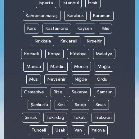
Isparta
İstanbul
İzmir
Kahramanmaraş
Karabük
Karaman
Kars
Kastamonu
Kayseri
Kilis
Kırıkkale
Kırklareli
Kırşehir
Kocaeli
Konya
Kütahya
Malatya
Manisa
Mardin
Mersin
Muğla
Muş
Nevşehir
Niğde
Ordu
Osmaniye
Rize
Sakarya
Samsun
Şanlıurfa
Siirt
Sinop
Sivas
Şırnak
Tekirdağ
Tokat
Trabzon
Tunceli
Uşak
Van
Yalova