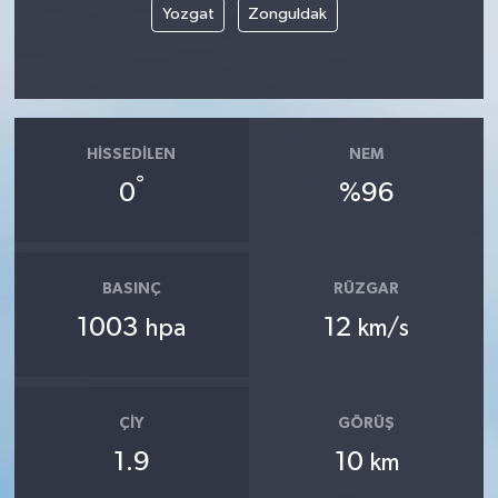
Yozgat
Zonguldak
HISSEDILEN
NEM
°
0
%96
BASINÇ
RÜZGAR
1003
12
hpa
km/s
ÇIY
GÖRÜŞ
1.9
10
km