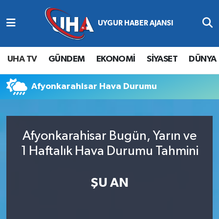
Abone Ol
Nöbetçi Eczaneler
UHA TV
GÜNDEM
EKONOMİ
SİYASET
DÜNYA
Gündem
Hava Durumu
Afyonkarahisar Hava Durumu
Ekonomi
Namaz Vakitleri
Magazin
Trafik Durumu
Afyonkarahisar Bugün, Yarın ve
Siyaset
Süper Lig Puan Durumu ve Fikstür
1 Haftalık Hava Durumu Tahmini
Spor
Tüm Manşetler
ŞU AN
Yaşam
Son Dakika Haberleri
Haber Arşivi