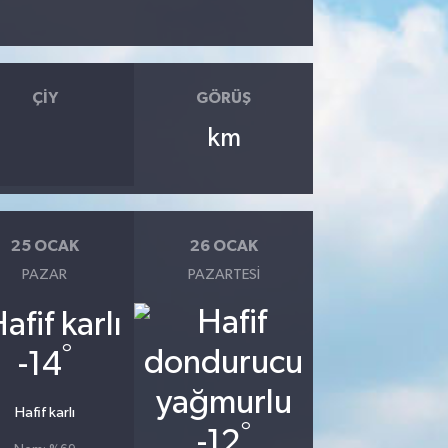
ÇIY
GÖRÜŞ
km
25 OCAK
26 OCAK
PAZAR
PAZARTESI
°
-14
Hafif karlı
°
-12