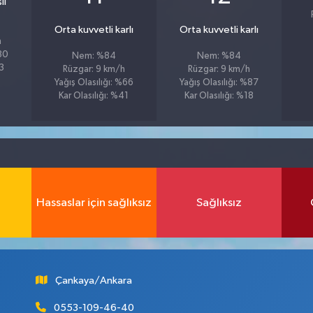
lı
Orta kuvvetli karlı
Orta kuvvetli karlı
h
%80
Nem: %84
Nem: %84
43
Rüzgar: 9 km/h
Rüzgar: 9 km/h
Yağış Olasılığı: %66
Yağış Olasılığı: %87
Kar Olasılığı: %41
Kar Olasılığı: %18
Hassaslar için sağlıksız
Sağlıksız
Çankaya/Ankara
0553-109-46-40