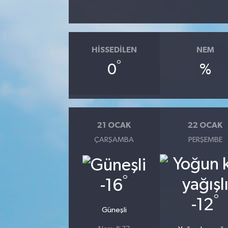
HISSEDILEN
NEM
°
0
%
21 OCAK
22 OCAK
ÇARŞAMBA
PERŞEMBE
°
-16
°
-12
Güneşli