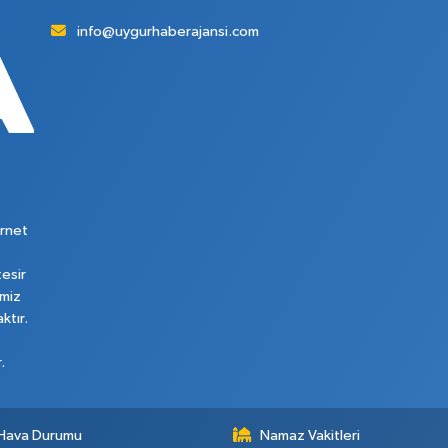
info@uygurhaberajansi.com
rnet
tesir
imiz
ktır.
.
Hava Durumu
Namaz Vakitleri