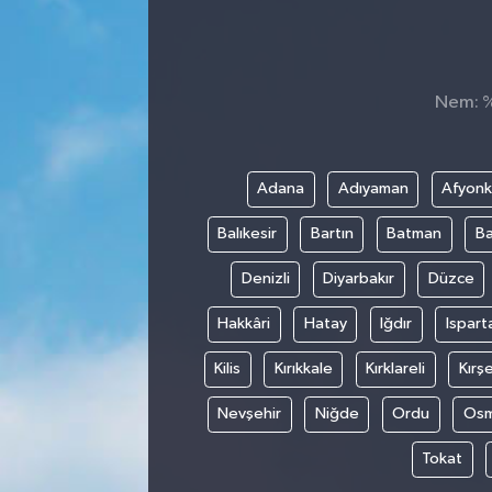
Nem: %,
Adana
Adıyaman
Afyonk
Balıkesir
Bartın
Batman
Ba
Denizli
Diyarbakır
Düzce
Hakkâri
Hatay
Iğdır
Ispart
Kilis
Kırıkkale
Kırklareli
Kırşe
Nevşehir
Niğde
Ordu
Osm
Tokat