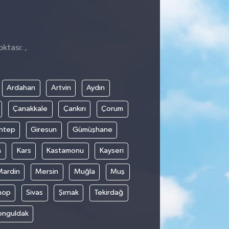
ktası: ,
Ardahan
Artvin
Aydın
Çanakkale
Çankırı
Çorum
ntep
Giresun
Gümüşhane
n
Kars
Kastamonu
Kayseri
Mardin
Mersin
Muğla
Muş
nop
Sivas
Şırnak
Tekirdağ
onguldak