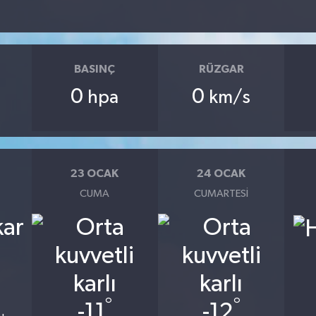
BASINÇ
RÜZGAR
0
0
hpa
km/s
23 OCAK
24 OCAK
CUMA
CUMARTESI
°
°
-11
-12