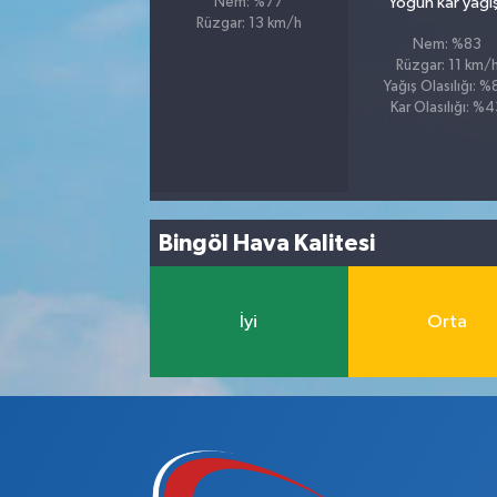
Yoğun kar yağış
Nem: %77
Rüzgar: 13 km/h
Nem: %83
Rüzgar: 11 km/
Yağış Olasılığı: 
Kar Olasılığı: %
Bingöl Hava Kalitesi
İyi
Orta