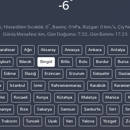
°
-6
°
 Hissedilen Sıcaklık: 0
, Basınç: 0 hPa, Rüzgar: 0 km/s, Çiy No
Görüş Mesafesi: km, Gün Doğumu: 7:32, Gün Batımı: 17:23
arahisar
Ağrı
Aksaray
Amasya
Ankara
Antalya
yburt
Bilecik
Bingöl
Bitlis
Bolu
Burdur
Bursa
Edirne
Elazığ
Erzincan
Erzurum
Eskişehir
Gazia
a
İstanbul
İzmir
Kahramanmaraş
Karabük
Karama
hir
Kocaeli
Konya
Kütahya
Malatya
Manisa
aniye
Rize
Sakarya
Samsun
Şanlıurfa
Siirt
Si
Trabzon
Tunceli
Uşak
Van
Yalova
Yozgat
Z