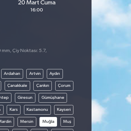
20 Mart Cuma
16:00
0 mm, Çiy Noktası: 5.7,
Ardahan
Artvin
Aydın
Çanakkale
Çankırı
Çorum
ntep
Giresun
Gümüşhane
n
Kars
Kastamonu
Kayseri
Mardin
Mersin
Muğla
Muş