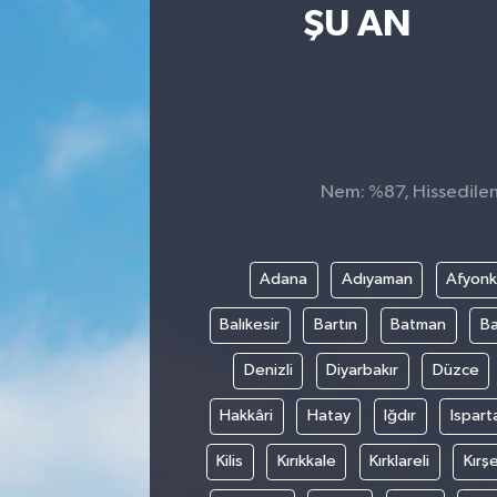
ŞU AN
Nem: %87, Hissedilen 
Adana
Adıyaman
Afyonk
Balıkesir
Bartın
Batman
Ba
Denizli
Diyarbakır
Düzce
Hakkâri
Hatay
Iğdır
Ispart
Kilis
Kırıkkale
Kırklareli
Kırşe