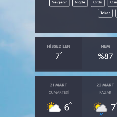
Nevşehir
Niğde
Ordu
Osm
Tokat
HISSEDILEN
NEM
°
7
%87
21 MART
22 MART
CUMARTESI
PAZAR
°
6
7