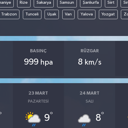
aniye
Rize
Sakarya
Samsun
Şanlıurfa
Siirt
Si
Trabzon
Tunceli
Uşak
Van
Yalova
Yozgat
Z
BASINÇ
RÜZGAR
999
8
hpa
km/s
23 MART
24 MART
PAZARTESI
SALI
°
°
°
9
8