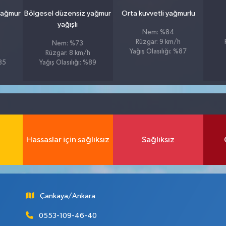
yağmur
Bölgesel düzensiz yağmur
Orta kuvvetli yağmurlu
yağışlı
Nem: %84
Rüzgar: 9 km/h
Nem: %73
Yağış Olasılığı: %87
Rüzgar: 8 km/h
%85
Yağış Olasılığı: %89
Hassaslar için sağlıksız
Sağlıksız
Çankaya/Ankara
0553-109-46-40