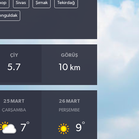
nop
Sivas
Şırnak
Tekirdağ
onguldak
ÇIY
GÖRÜŞ
5.7
10
km
25 MART
26 MART
ÇARŞAMBA
PERŞEMBE
°
°
7
9