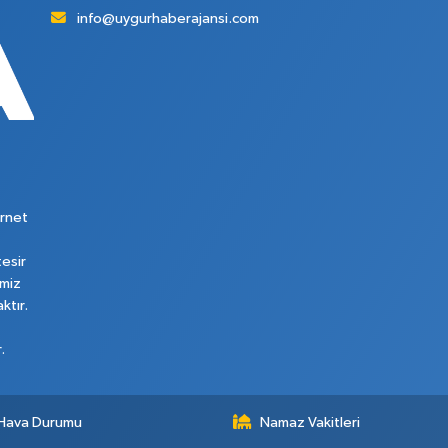
info@uygurhaberajansi.com
rnet
tesir
imiz
ktır.
.
Hava Durumu
Namaz Vakitleri