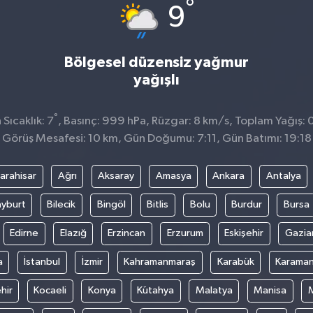
°
9
Bölgesel düzensiz yağmur
yağışlı
°
Sıcaklık: 7
, Basınç: 999 hPa, Rüzgar: 8 km/s, Toplam Yağış: 
Görüş Mesafesi: 10 km, Gün Doğumu: 7:11, Gün Batımı: 19:18
arahisar
Ağrı
Aksaray
Amasya
Ankara
Antalya
yburt
Bilecik
Bingöl
Bitlis
Bolu
Burdur
Bursa
Edirne
Elazığ
Erzincan
Erzurum
Eskişehir
Gazia
a
İstanbul
İzmir
Kahramanmaraş
Karabük
Karama
hir
Kocaeli
Konya
Kütahya
Malatya
Manisa