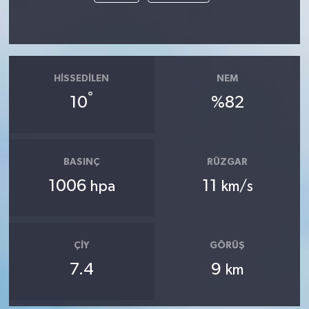
HISSEDILEN
NEM
°
10
%82
BASINÇ
RÜZGAR
1006
11
hpa
km/s
ÇIY
GÖRÜŞ
7.4
9
km