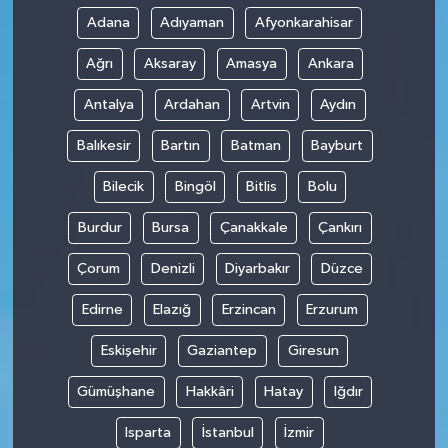
Adana
Adıyaman
Afyonkarahisar
Ağrı
Aksaray
Amasya
Ankara
Antalya
Ardahan
Artvin
Aydın
Balıkesir
Bartın
Batman
Bayburt
Bilecik
Bingöl
Bitlis
Bolu
Burdur
Bursa
Çanakkale
Çankırı
Çorum
Denizli
Diyarbakır
Düzce
Edirne
Elazığ
Erzincan
Erzurum
Eskişehir
Gaziantep
Giresun
Gümüşhane
Hakkâri
Hatay
Iğdır
Isparta
İstanbul
İzmir