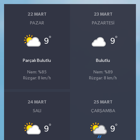
22 MART
23 MART
PAZAR
PAZARTESI
°
°
9
9
Parçalı Bulutlu
Bulutlu
Nem: %85
Nem: %89
Rüzgar: 8 km/h
Rüzgar: 8 km/h
24 MART
25 MART
SALI
ÇARŞAMBA
°
°
9
9