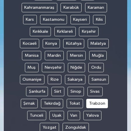
Kahramanmaraş
Karabük
Karaman
Kars
Kastamonu
Kayseri
Kilis
Kırıkkale
Kırklareli
Kırşehir
Kocaeli
Konya
Kütahya
Malatya
Manisa
Mardin
Mersin
Muğla
Muş
Nevşehir
Niğde
Ordu
Osmaniye
Rize
Sakarya
Samsun
Şanlıurfa
Siirt
Sinop
Sivas
Şırnak
Tekirdağ
Tokat
Trabzon
Tunceli
Uşak
Van
Yalova
Yozgat
Zonguldak