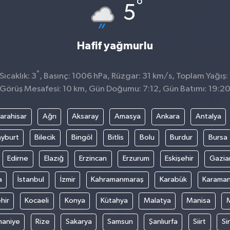
°
5
Hafif yağmurlu
°
ıcaklık: 3
, Basınç: 1006 hPa, Rüzgar: 31 km/s, Toplam Yağış:
Görüş Mesafesi: 10 km, Gün Doğumu: 7:12, Gün Batımı: 19:2
arahisar
Ağrı
Aksaray
Amasya
Ankara
Antalya
yburt
Bilecik
Bingöl
Bitlis
Bolu
Burdur
Bursa
Edirne
Elazığ
Erzincan
Erzurum
Eskişehir
Gazia
a
İstanbul
İzmir
Kahramanmaraş
Karabük
Karama
hir
Kocaeli
Konya
Kütahya
Malatya
Manisa
aniye
Rize
Sakarya
Samsun
Şanlıurfa
Siirt
Si