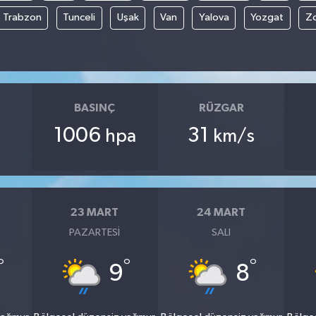
Trabzon
Tunceli
Uşak
Van
Yalova
Yozgat
Z
BASINÇ
RÜZGAR
1006
31
hpa
km/s
23 MART
24 MART
PAZARTESI
SALI
°
°
°
9
8