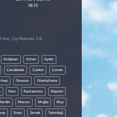
16:15
 1 mm, Çiy Noktası: 3.8,
0
Ardahan
Artvin
Aydın
Çanakkale
Çankırı
Çorum
ntep
Giresun
Gümüşhane
n
Kars
Kastamonu
Kayseri
Mardin
Mersin
Muğla
Muş
nop
Sivas
Şırnak
Tekirdağ