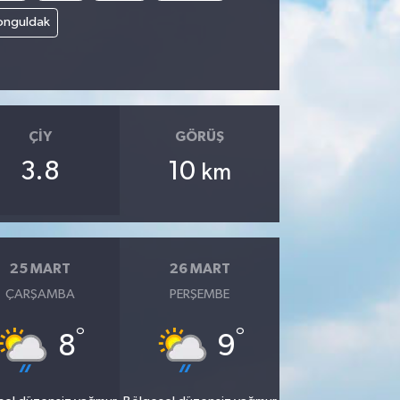
onguldak
ÇIY
GÖRÜŞ
3.8
10
km
25 MART
26 MART
ÇARŞAMBA
PERŞEMBE
°
°
8
9