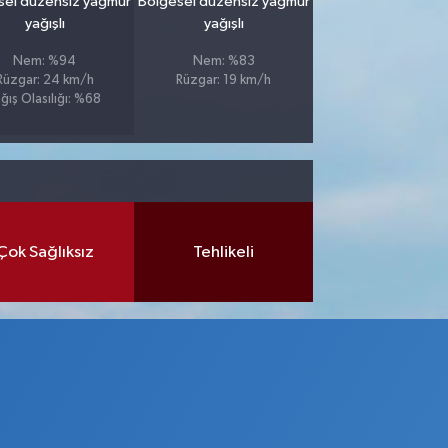
sel düzensiz yağmur
Bölgesel düzensiz yağmur
yağışlı
yağışlı
Nem: %94
Nem: %83
Rüzgar: 24 km/h
Rüzgar: 19 km/h
ğış Olasılığı: %68
Çok Sağlıksız
Tehlikeli