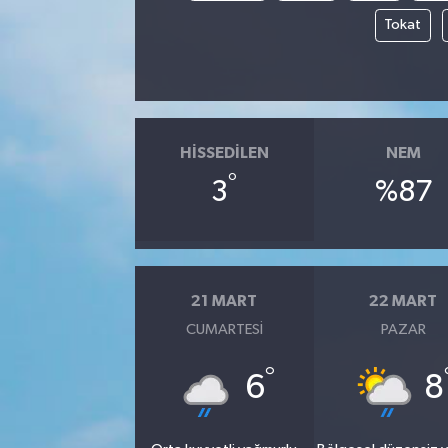
Tokat
HISSEDILEN
NEM
°
3
%87
21 MART
22 MART
CUMARTESI
PAZAR
°
6
8