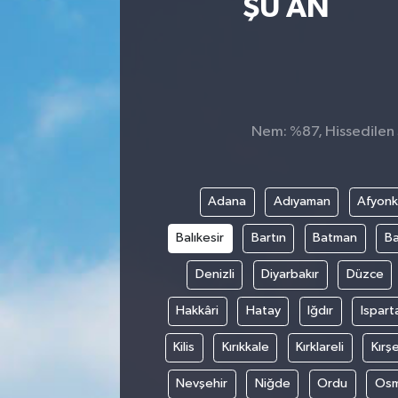
ŞU AN
Nem: %87, Hissedilen S
Adana
Adıyaman
Afyonk
Balıkesir
Bartın
Batman
Ba
Denizli
Diyarbakır
Düzce
Hakkâri
Hatay
Iğdır
Ispart
Kilis
Kırıkkale
Kırklareli
Kırşe
Nevşehir
Niğde
Ordu
Osm