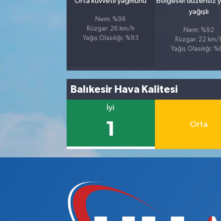
Orta kuvvetli yağmurlu
Bölgesel düzensiz 
yağışlı
Nem: %96
Rüzgar: 26 km/h
Nem: %92
Yağış Olasılığı: %93
Rüzgar: 22 km/
Yağış Olasılığı: 
Balıkesir Hava Kalitesi
İyi
1
Orta