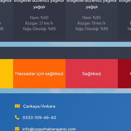
yağmur
Bölgesel düzensiz yağmur
Bölgesel düzensiz yağmur
Bölge
yağışlı
yağışlı
Nem: %90
Nem: %90
h
Rüzgar: 21 km/h
Rüzgar: 19 km/h
%88
Yağış Olasılığı: %89
Yağış Olasılığı: %89
Ya
Hassaslar için sağlıksız
Sağlıksız
Çankaya/Ankara
0553-109-46-40
info@uygurhaberajansi.com