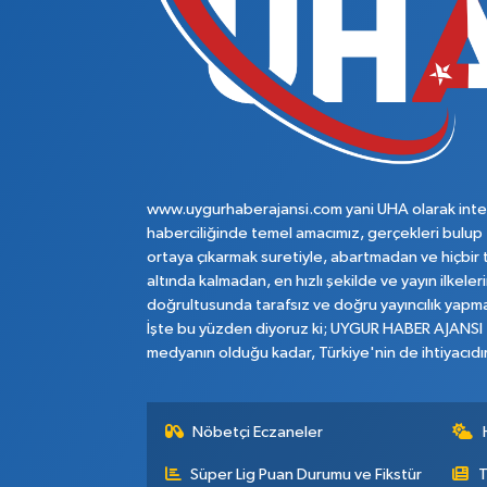
www.uygurhaberajansi.com yani UHA olarak inte
haberciliğinde temel amacımız, gerçekleri bulup
ortaya çıkarmak suretiyle, abartmadan ve hiçbir 
altında kalmadan, en hızlı şekilde ve yayın ilkeler
doğrultusunda tarafsız ve doğru yayıncılık yapma
İşte bu yüzden diyoruz ki; UYGUR HABER AJANSI
medyanın olduğu kadar, Türkiye'nin de ihtiyacıdır
Nöbetçi Eczaneler
Süper Lig Puan Durumu ve Fikstür
T