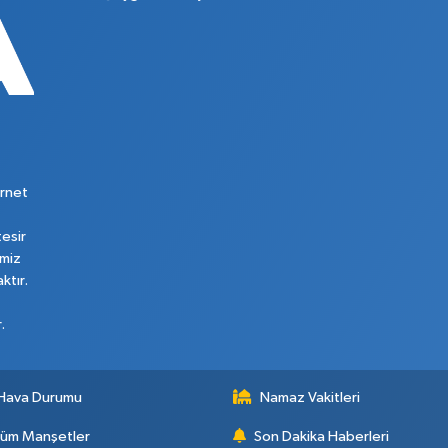
rnet
tesir
imiz
ktır.
.
Hava Durumu
Namaz Vakitleri
üm Manşetler
Son Dakika Haberleri