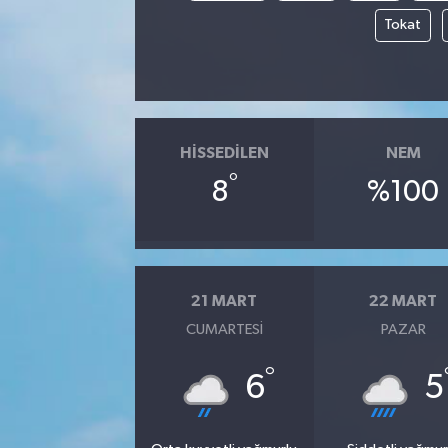
Tokat
HISSEDILEN
NEM
°
8
%100
21 MART
22 MART
CUMARTESI
PAZAR
°
6
5