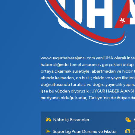
www.uygurhaberajansi.com yani UHA olarak inte
haberciliğinde temel amacımız, gerçekleri bulup
ortaya çıkarmak suretiyle, abartmadan ve hiçbir 
altında kalmadan, en hızlı şekilde ve yayın ilkeler
doğrultusunda tarafsız ve doğru yayıncılık yapma
İşte bu yüzden diyoruz ki; UYGUR HABER AJANSI
medyanın olduğu kadar, Türkiye'nin de ihtiyacıdır
Nöbetçi Eczaneler
Süper Lig Puan Durumu ve Fikstür
T