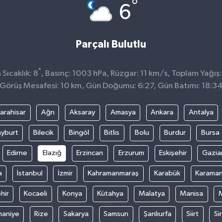
°
6
Parçalı Bulutlu
°
Sıcaklık: 8
, Basınç: 1003 hPa, Rüzgar: 11 km/s, Toplam Yağış:
Görüş Mesafesi: 10 km, Gün Doğumu: 6:27, Gün Batımı: 18:3
arahisar
Ağrı
Aksaray
Amasya
Ankara
Antalya
yburt
Bilecik
Bingöl
Bitlis
Bolu
Burdur
Bursa
Edirne
Elazığ
Erzincan
Erzurum
Eskişehir
Gazia
a
İstanbul
İzmir
Kahramanmaraş
Karabük
Karama
hir
Kocaeli
Konya
Kütahya
Malatya
Manisa
aniye
Rize
Sakarya
Samsun
Şanlıurfa
Siirt
Si