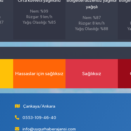
lu
Orta kuvvetli yağmurlu
Bölgesel düzensiz yağmur
Bölge
yağışlı
Nem: %99
h
Rüzgar: 9 km/h
Nem: %87
%87
Yağış Olasılığı: %85
Rüzgar: 8 km/h
Yağış Olasılığı: %88
Ya
Hassaslar için sağlıksız
Sağlıksız
Çankaya/Ankara
0553-109-46-40
info@uygurhaberajansi.com