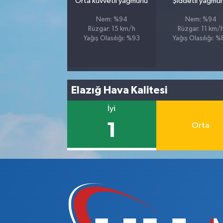
Orta kuvvetli yağmurlu
Şiddetli yağmur
Nem: %94
Nem: %94
Rüzgar: 15 km/h
Rüzgar: 11 km/
Yağış Olasılığı: %93
Yağış Olasılığı: 
Elazığ Hava Kalitesi
İyi
1
Orta