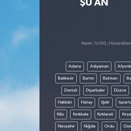
ŞU AN
Nem: %100, Hissedilen 
Adana
Adıyaman
Afyonk
Balıkesir
Bartın
Batman
Ba
Denizli
Diyarbakır
Düzce
Hakkâri
Hatay
Iğdır
Ispart
Kilis
Kırıkkale
Kırklareli
Kırşe
Nevşehir
Niğde
Ordu
Osm