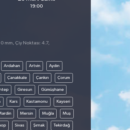
19:00
 0 mm, Çiy Noktası: 4.7,
4
Ardahan
Artvin
Aydın
Çanakkale
Çankırı
Çorum
ntep
Giresun
Gümüşhane
n
Kars
Kastamonu
Kayseri
Mardin
Mersin
Muğla
Muş
nop
Sivas
Şırnak
Tekirdağ