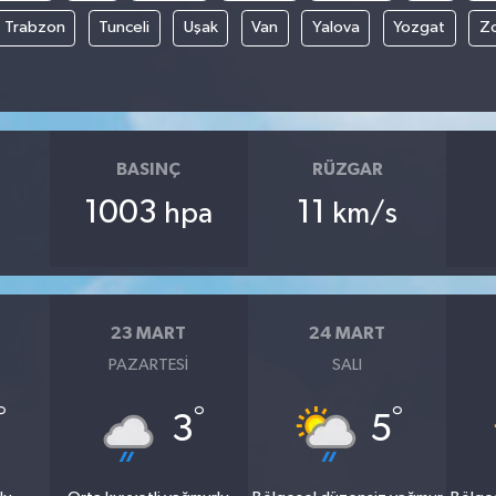
Trabzon
Tunceli
Uşak
Van
Yalova
Yozgat
Z
BASINÇ
RÜZGAR
1003
11
hpa
km/s
23 MART
24 MART
PAZARTESI
SALI
°
°
°
3
5