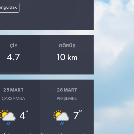
onguldak
ÇIY
GÖRÜŞ
4.7
10
km
25 MART
26 MART
ÇARŞAMBA
PERŞEMBE
°
°
4
7