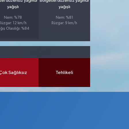
sel düzensiz yağmur
Bölgesel düzensiz yağmur
yağışlı
yağışlı
Nem: %78
Nem: %81
Rüzgar: 12 km/h
Rüzgar: 9 km/h
ğış Olasılığı: %84
Çok Sağlıksız
Tehlikeli