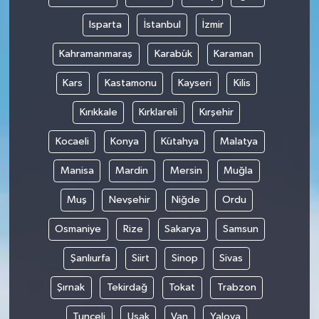
Isparta
İstanbul
İzmir
Kahramanmaraş
Karabük
Karaman
Kars
Kastamonu
Kayseri
Kilis
Kırıkkale
Kırklareli
Kırşehir
Kocaeli
Konya
Kütahya
Malatya
Manisa
Mardin
Mersin
Muğla
Muş
Nevşehir
Niğde
Ordu
Osmaniye
Rize
Sakarya
Samsun
Şanlıurfa
Siirt
Sinop
Sivas
Şırnak
Tekirdağ
Tokat
Trabzon
Tunceli
Uşak
Van
Yalova