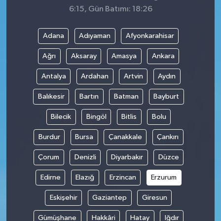
6:15, Gün Batımı: 18:26
Adana
Adıyaman
Afyonkarahisar
Ağrı
Aksaray
Amasya
Ankara
Antalya
Ardahan
Artvin
Aydın
Balıkesir
Bartın
Batman
Bayburt
Bilecik
Bingöl
Bitlis
Bolu
Burdur
Bursa
Çanakkale
Çankırı
Çorum
Denizli
Diyarbakır
Düzce
Edirne
Elazığ
Erzincan
Erzurum
Eskişehir
Gaziantep
Giresun
Gümüşhane
Hakkâri
Hatay
Iğdır