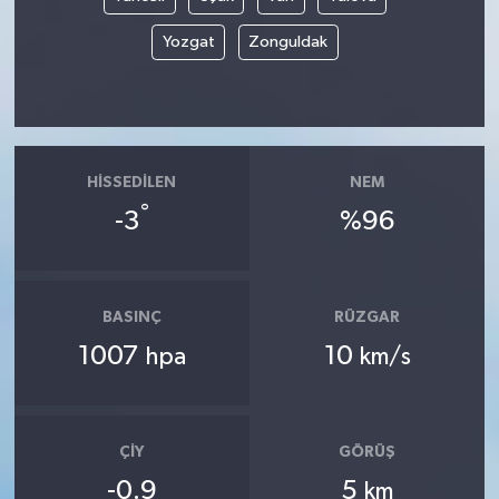
Yozgat
Zonguldak
HISSEDILEN
NEM
°
-3
%96
BASINÇ
RÜZGAR
1007
10
hpa
km/s
ÇIY
GÖRÜŞ
-0.9
5
km