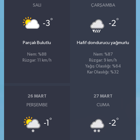
SALI
ÇARŞAMBA
°
°
-3
-2
Parçalı Bulutlu
Hafif dondurucu yağmurlu
Nem: %88
Nem: %87
Rüzgar: 11 km/h
Rüzgar: 9 km/h
Yağış Olasılığı: %64
Kar Olasılığı: %32
26 MART
27 MART
PERŞEMBE
CUMA
°
°
-1
-2