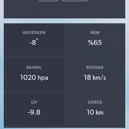
HISSEDILEN
NEM
°
-8
%65
BASINÇ
RÜZGAR
1020
18
hpa
km/s
ÇIY
GÖRÜŞ
-9.8
10
km