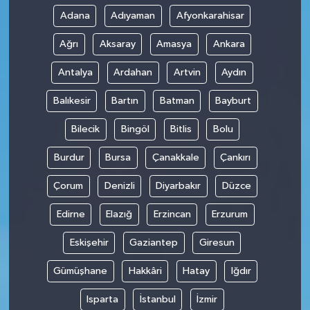
Adana
Adıyaman
Afyonkarahisar
Ağrı
Aksaray
Amasya
Ankara
Antalya
Ardahan
Artvin
Aydın
Balıkesir
Bartın
Batman
Bayburt
Bilecik
Bingöl
Bitlis
Bolu
Burdur
Bursa
Çanakkale
Çankırı
Çorum
Denizli
Diyarbakır
Düzce
Edirne
Elazığ
Erzincan
Erzurum
Eskişehir
Gaziantep
Giresun
Gümüşhane
Hakkâri
Hatay
Iğdır
Isparta
İstanbul
İzmir