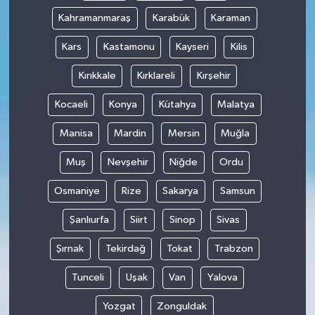
Kahramanmaraş
Karabük
Karaman
Kars
Kastamonu
Kayseri
Kilis
Kırıkkale
Kırklareli
Kırşehir
Kocaeli
Konya
Kütahya
Malatya
Manisa
Mardin
Mersin
Muğla
Muş
Nevşehir
Niğde
Ordu
Osmaniye
Rize
Sakarya
Samsun
Şanlıurfa
Siirt
Sinop
Sivas
Şırnak
Tekirdağ
Tokat
Trabzon
Tunceli
Uşak
Van
Yalova
Yozgat
Zonguldak