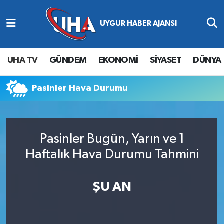
Abone Ol
Nöbetçi Eczaneler
UHA TV
GÜNDEM
EKONOMİ
SİYASET
DÜNYA
Gündem
Hava Durumu
Pasinler Hava Durumu
Ekonomi
Namaz Vakitleri
Magazin
Trafik Durumu
Pasinler Bugün, Yarın ve 1
Siyaset
Süper Lig Puan Durumu ve Fikstür
Haftalık Hava Durumu Tahmini
Spor
Tüm Manşetler
ŞU AN
Yaşam
Son Dakika Haberleri
Haber Arşivi