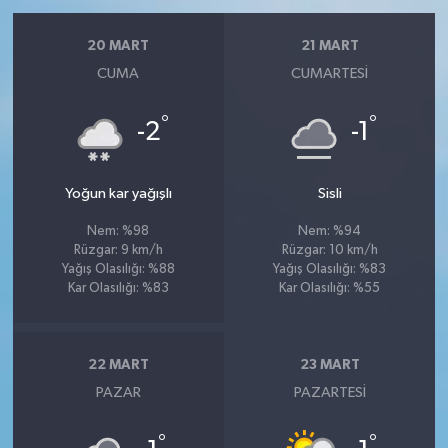
20 MART
21 MART
CUMA
CUMARTESI
°
°
-2
-1
Yoğun kar yağışlı
Sisli
Nem: %98
Nem: %94
Rüzgar: 9 km/h
Rüzgar: 10 km/h
Yağış Olasılığı: %88
Yağış Olasılığı: %83
Kar Olasılığı: %83
Kar Olasılığı: %55
22 MART
23 MART
PAZAR
PAZARTESI
°
°