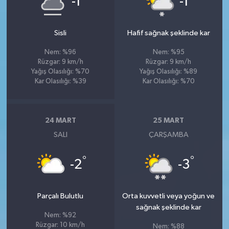
-1
-1
Sisli
Hafif sağnak şeklinde kar
Nem: %96
Nem: %95
Rüzgar: 9 km/h
Rüzgar: 9 km/h
Yağış Olasılığı: %70
Yağış Olasılığı: %89
Kar Olasılığı: %39
Kar Olasılığı: %70
24 MART
25 MART
SALI
ÇARŞAMBA
°
°
-2
-3
Parçalı Bulutlu
Orta kuvvetli veya yoğun ve
sağnak şeklinde kar
Nem: %92
Rüzgar: 10 km/h
Nem: %88