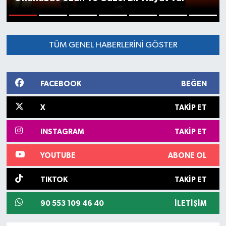
1
2
3
4
5
6
7
TÜM GENEL HABERLERINI GÖSTER
FACEBOOK
BEĞEN
X
TAKIP ET
INSTAGRAM
TAKIP ET
YOUTUBE
ABONE OL
TIKTOK
TAKIP ET
90 553 109 46 40
İLETIŞIM