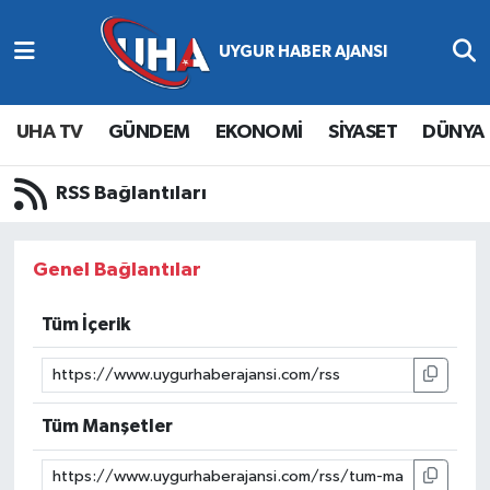
Abone Ol
Nöbetçi Eczaneler
UHA TV
GÜNDEM
EKONOMİ
SİYASET
DÜNYA
Gündem
Hava Durumu
RSS Bağlantıları
Ekonomi
Namaz Vakitleri
Magazin
Trafik Durumu
Genel Bağlantılar
Siyaset
Süper Lig Puan Durumu ve Fikstür
Tüm İçerik
Spor
Tüm Manşetler
Yaşam
Son Dakika Haberleri
Tüm Manşetler
Haber Arşivi