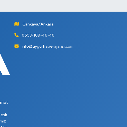
Çankaya/Ankara
0553-109-46-40
info@uygurhaberajansi.com
rnet
tesir
imiz