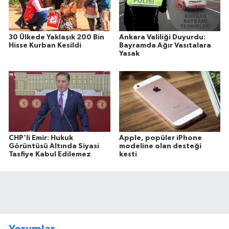
30 Ülkede Yaklaşık 200 Bin
Ankara Valiliği Duyurdu:
Hisse Kurban Kesildi
Bayramda Ağır Vasıtalara
Yasak
CHP’li Emir: Hukuk
Apple, popüler iPhone
Görüntüsü Altında Siyasi
modeline olan desteği
Tasfiye Kabul Edilemez
kesti