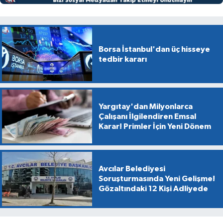
Borsa İstanbul'dan üç hisseye
tedbir kararı
Yargıtay'dan Milyonlarca
Çalışanı İlgilendiren Emsal
Karar! Primler İçin Yeni Dönem
Avcılar Belediyesi
Soruşturmasında Yeni Gelişme!
Gözaltındaki 12 Kişi Adliyede