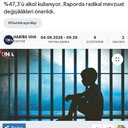
%47,3'ü alkol kullanıyor. Raporda radikal mevzuat
değişiklikleri önerildi.
#Maddebagimliligi
HABİBE UHA
04.06.2026 - 09:39
6
2 
EDITÖR
YAYINLANMA
GÖSTERIM
OKUNMA 
Paylaş
-
+