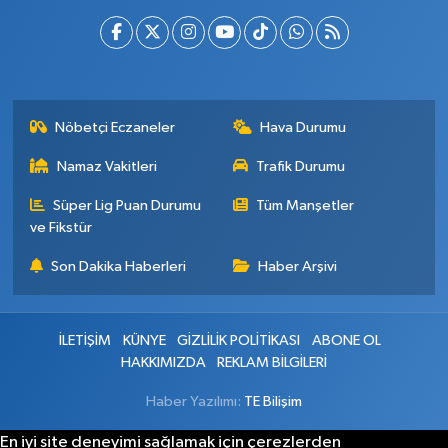
Nöbetçi Eczaneler
Hava Durumu
Namaz Vakitleri
Trafik Durumu
Süper Lig Puan Durumu
Tüm Manşetler
ve Fikstür
Son Dakika Haberleri
Haber Arşivi
İLETİŞİM
KÜNYE
GİZLİLİK POLİTİKASI
ABONE OL
HAKKIMIZDA
REKLAM BİLGİLERİ
Haber Yazılımı:
TE Bilişim
En iyi site deneyimi sağlamak için çerezlerden