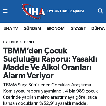
Abone Ol
Nöbetçi Eczaneler
UHA TV
GÜNDEM
EKONOMİ
SİYASET
DÜNYA
Gündem
Hava Durumu
Ekonomi
Namaz Vakitleri
HABERLER
GENEL
TBMM’den Çocuk
Magazin
Trafik Durumu
Suçluluğu Raporu: Yasaklı
Madde Ve Alkol Oranları
Siyaset
Süper Lig Puan Durumu ve Fikstür
Alarm Veriyor
Spor
Tüm Manşetler
TBMM Suça Sürüklenen Çocukları Araştırma
Yaşam
Son Dakika Haberleri
Komisyonu raporu yayımlandı. 4 bin 989 çocuk
üzerinde yapılan makro araştırmaya göre, suça
Haber Arşivi
karışan çocukların %52,9'u yasaklı madde,