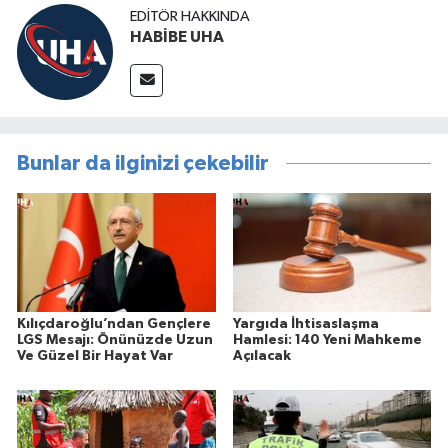
EDITÖR HAKKINDA
HABİBE UHA
Bunlar da ilginizi çekebilir
Kılıçdaroğlu’ndan Gençlere
Yargıda İhtisaslaşma
LGS Mesajı: Önünüzde Uzun
Hamlesi: 140 Yeni Mahkeme
Ve Güzel Bir Hayat Var
Açılacak