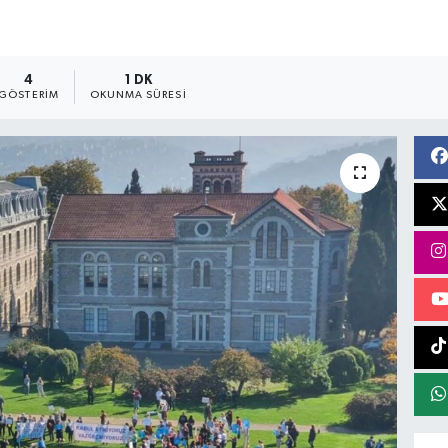
4
1 DK
GÖSTERIM
OKUNMA SÜRESI