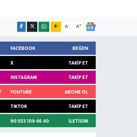
-
+
A
A
FACEBOOK
BEĞEN
X
TAKIP ET
INSTAGRAM
TAKIP ET
YOUTUBE
ABONE OL
TIKTOK
TAKIP ET
90 553 109 46 40
İLETIŞIM