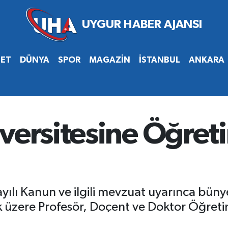
SET
DÜNYA
SPOR
MAGAZİN
İSTANBUL
ANKARA
versitesine Öğret
ayılı Kanun ve ilgili mevzuat uyarınca büny
k üzere Profesör, Doçent ve Doktor Öğret