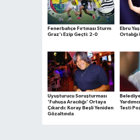
Fenerbahçe Fırtınası Sturm
Ebru Yaşa
Graz'ı Ezip Geçti: 2-0
Ortalığı
Uyuşturucu Soruşturması
Belediy
'Fuhuşa Aracılığı' Ortaya
Yardımcı
Çıkardı: Koray Beşli Yeniden
Testi Poz
Gözaltında