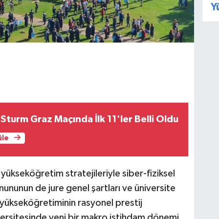
Y
turm Graz Maçında İlk 11'ler Belli Oldu
üle
ükseköğretim stratejileriyle siber-fiziksel
nunun de jure genel şartları ve üniversite
 yükseköğretiminin rasyonel prestij
versitesinde yeni bir makro istihdam dönemi