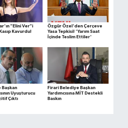
r'ın "Elini Ver"i
Özgür Özel'den Çerçeve
 Kasıp Kavurdu!
Yasa Tepkisi! 'Yarım Saat
İçinde Teslim Ettiler'
e Başkan
Firari Belediye Başkan
sının Uyuşturucu
Yardımcısına MİT Destekli
itif Çıktı
Baskın