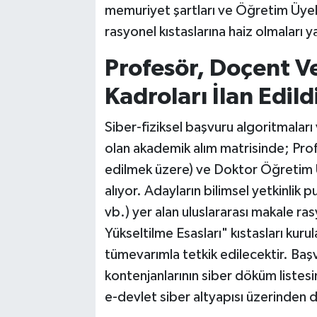
memuriyet şartları ve Öğretim Üyel
rasyonel kıstaslarına haiz olmaları ya
Profesör, Doçent V
Kadroları İlan Edild
Siber-fiziksel başvuru algoritmalar
olan akademik alım matrisinde; Pro
edilmek üzere) ve Doktor Öğretim Üy
alıyor. Adayların bilimsel yetkinlik
vb.) yer alan uluslararası makale ras
Yükseltilme Esasları" kıstasları kurul
tümevarımla tetkik edilecektir. Başv
kontenjanlarının siber döküm listesi
e-devlet siber altyapısı üzerinden de