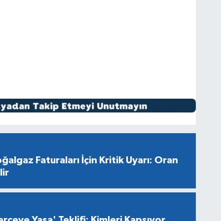
ğalgaz Faturaları İçin Kritik Uyarı: Oran
ir
rçeve Yasa' Teklifi: Kimleri Kapsıyor,