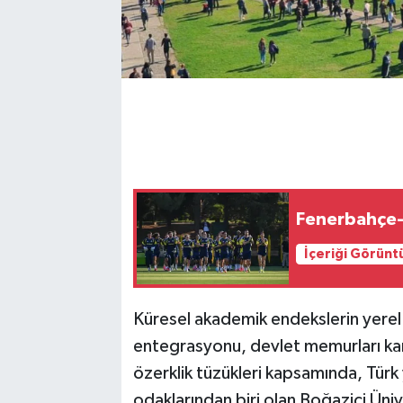
Fenerbahçe-S
İçeriği Görünt
Küresel akademik endekslerin yerel y
entegrasyonu, devlet memurları kanu
özerklik tüzükleri kapsamında, Türk
odaklarından biri olan Boğaziçi Üni