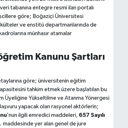
veri tabanına entegre resmi ilan portalı
scillere göre; Boğaziçi Üniversitesi
akülteler ve enstitü departmanlarında de
kadrolarına münhasır atamalar
öğretim Kanunu Şartları
etaylarına göre; üniversitenin eğitim
kapasitesini tahkim etmek üzere başlatılan bu
im Üyeliğine Yükseltilme ve Atanma Yönergesi
 Başvuru yapacak olan rasyonel aktörlerin;
unu
'nun ilgili emredici maddeleri,
657 Sayılı
. maddesinde yer alan genel de jure