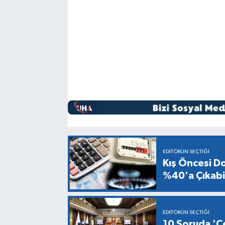
EDITÖRÜN SEÇTIĞI
Kış Öncesi Do
%40'a Çıkabil
EDITÖRÜN SEÇTIĞI
10 Soruda 'Çe