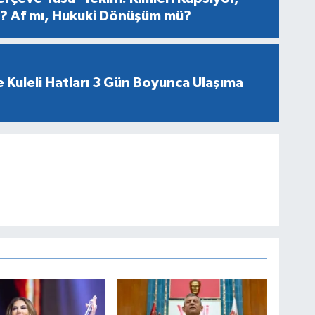
er? Af mı, Hukuki Dönüşüm mü?
 Kuleli Hatları 3 Gün Boyunca Ulaşıma