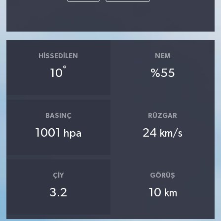
HISSEDILEN
NEM
°
10
%55
BASINÇ
RÜZGAR
1001
24
hpa
km/s
ÇIY
GÖRÜŞ
3.2
10
km