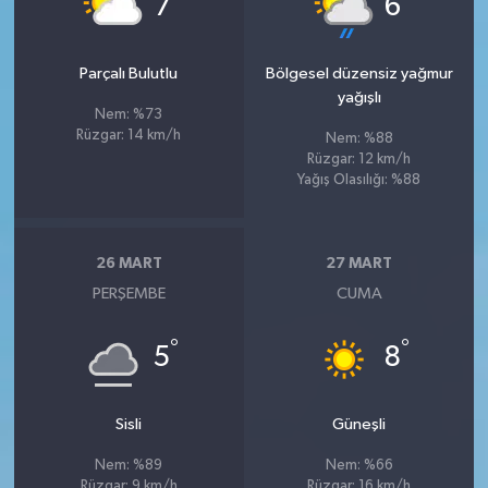
7
6
Parçalı Bulutlu
Bölgesel düzensiz yağmur
yağışlı
Nem: %73
Rüzgar: 14 km/h
Nem: %88
Rüzgar: 12 km/h
Yağış Olasılığı: %88
26 MART
27 MART
PERŞEMBE
CUMA
°
°
5
8
Sisli
Güneşli
Nem: %89
Nem: %66
Rüzgar: 9 km/h
Rüzgar: 16 km/h