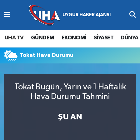
Abone Ol
Nöbetçi Eczaneler
UHA TV
GÜNDEM
EKONOMİ
SİYASET
DÜNYA
Gündem
Hava Durumu
Tokat Hava Durumu
Ekonomi
Namaz Vakitleri
Magazin
Trafik Durumu
Tokat Bugün, Yarın ve 1 Haftalık
Siyaset
Süper Lig Puan Durumu ve Fikstür
Hava Durumu Tahmini
Spor
Tüm Manşetler
ŞU AN
Yaşam
Son Dakika Haberleri
Haber Arşivi