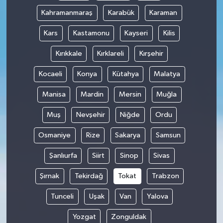
Kahramanmaraş
Karabük
Karaman
Kars
Kastamonu
Kayseri
Kilis
Kırıkkale
Kırklareli
Kırşehir
Kocaeli
Konya
Kütahya
Malatya
Manisa
Mardin
Mersin
Muğla
Muş
Nevşehir
Niğde
Ordu
Osmaniye
Rize
Sakarya
Samsun
Şanlıurfa
Siirt
Sinop
Sivas
Şırnak
Tekirdağ
Tokat
Trabzon
Tunceli
Uşak
Van
Yalova
Yozgat
Zonguldak