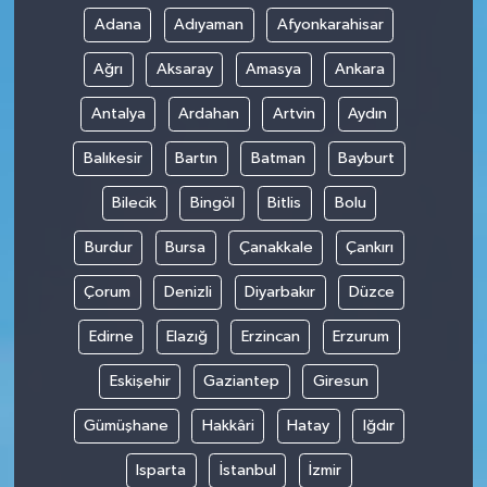
Adana
Adıyaman
Afyonkarahisar
Ağrı
Aksaray
Amasya
Ankara
Antalya
Ardahan
Artvin
Aydın
Balıkesir
Bartın
Batman
Bayburt
Bilecik
Bingöl
Bitlis
Bolu
Burdur
Bursa
Çanakkale
Çankırı
Çorum
Denizli
Diyarbakır
Düzce
Edirne
Elazığ
Erzincan
Erzurum
Eskişehir
Gaziantep
Giresun
Gümüşhane
Hakkâri
Hatay
Iğdır
Isparta
İstanbul
İzmir