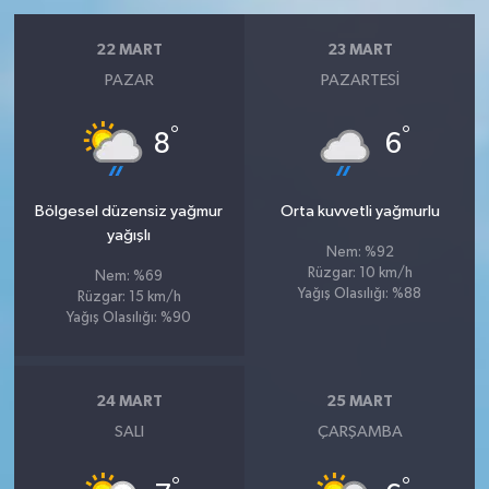
22 MART
23 MART
PAZAR
PAZARTESI
°
°
8
6
Bölgesel düzensiz yağmur
Orta kuvvetli yağmurlu
yağışlı
Nem: %92
Rüzgar: 10 km/h
Nem: %69
Yağış Olasılığı: %88
Rüzgar: 15 km/h
Yağış Olasılığı: %90
24 MART
25 MART
SALI
ÇARŞAMBA
°
°