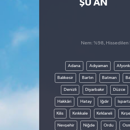
ŞU AN
Nem: %98, Hissedilen S
Adana
Adıyaman
Afyonk
Balıkesir
Bartın
Batman
Ba
Denizli
Diyarbakır
Düzce
Hakkâri
Hatay
Iğdır
Ispart
Kilis
Kırıkkale
Kırklareli
Kırşe
Nevşehir
Niğde
Ordu
Osm