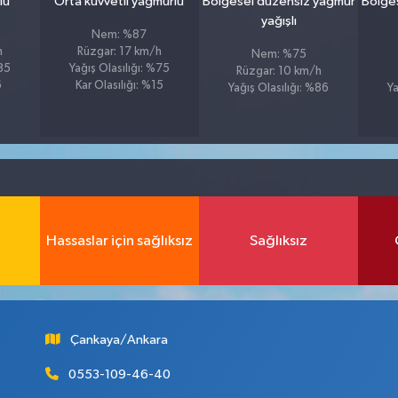
lu
Orta kuvvetli yağmurlu
Bölgesel düzensiz yağmur
Bölge
yağışlı
Nem: %87
h
Rüzgar: 17 km/h
Nem: %75
%85
Yağış Olasılığı: %75
Rüzgar: 10 km/h
6
Kar Olasılığı: %15
Yağış Olasılığı: %86
Ya
Hassaslar için sağlıksız
Sağlıksız
Çankaya/Ankara
0553-109-46-40