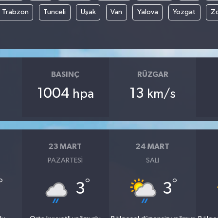
Trabzon
Tunceli
Uşak
Van
Yalova
Yozgat
Z
BASINÇ
RÜZGAR
1004
13
hpa
km/s
23 MART
24 MART
PAZARTESI
SALI
°
°
°
3
3