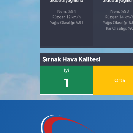
Şiddetli yağmurlu
Şiddetli yağmur
Nem: %94
Nem: %93
Rüzgar: 12 km/h
Rüzgar: 14 km/
Yağış Olasılığı: %91
Yağış Olasılığı: 
Kar Olasılığı: %
Şırnak Hava Kalitesi
İyi
1
Orta