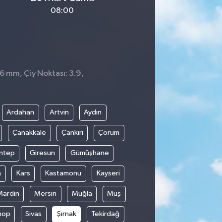
08:00
 6 mm, Çiy Noktası: 3.9,
Ardahan
Artvin
Aydın
Çanakkale
Çankırı
Çorum
ntep
Giresun
Gümüşhane
n
Kars
Kastamonu
Kayseri
Mardin
Mersin
Muğla
Muş
nop
Sivas
Şırnak
Tekirdağ