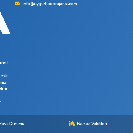
info@uygurhaberajansi.com
rnet
tesir
imiz
ktır.
.
Hava Durumu
Namaz Vakitleri