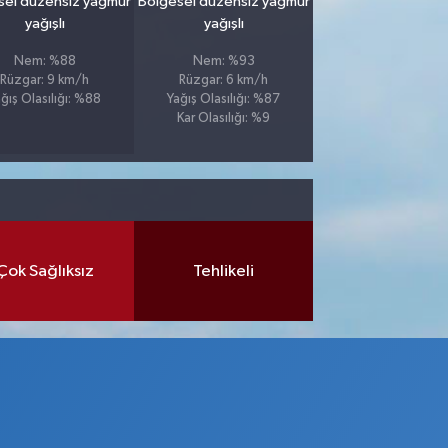
sel düzensiz yağmur
Bölgesel düzensiz yağmur
yağışlı
yağışlı
Nem: %88
Nem: %93
Rüzgar: 9 km/h
Rüzgar: 6 km/h
ğış Olasılığı: %88
Yağış Olasılığı: %87
Kar Olasılığı: %9
Çok Sağlıksız
Tehlikeli