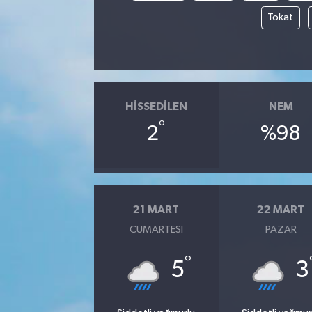
Tokat
HISSEDILEN
NEM
°
2
%98
21 MART
22 MART
CUMARTESI
PAZAR
°
5
3