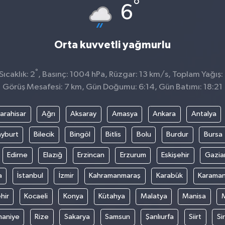
°
6
Orta kuvvetli yağmurlu
°
ıcaklık: 2
, Basınç: 1004 hPa, Rüzgar: 13 km/s, Toplam Yağış:
Görüş Mesafesi: 7 km, Gün Doğumu: 6:14, Gün Batımı: 18:21
arahisar
Ağrı
Aksaray
Amasya
Ankara
Antalya
yburt
Bilecik
Bingöl
Bitlis
Bolu
Burdur
Bursa
Edirne
Elazığ
Erzincan
Erzurum
Eskişehir
Gazia
a
İstanbul
İzmir
Kahramanmaraş
Karabük
Karama
hir
Kocaeli
Konya
Kütahya
Malatya
Manisa
aniye
Rize
Sakarya
Samsun
Şanlıurfa
Siirt
Si