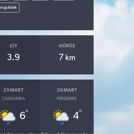
onguldak
ÇIY
GÖRÜŞ
3.9
7
km
25 MART
26 MART
ÇARŞAMBA
PERŞEMBE
°
°
6
4