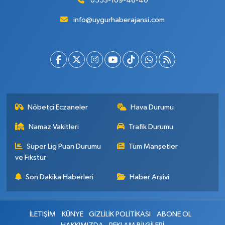
0553-109-46-40
info@uygurhaberajansi.com
Nöbetçi Eczaneler
Hava Durumu
Namaz Vakitleri
Trafik Durumu
Süper Lig Puan Durumu
Tüm Manşetler
ve Fikstür
Son Dakika Haberleri
Haber Arşivi
İLETİŞİM
KÜNYE
GİZLİLİK POLİTİKASI
ABONE OL