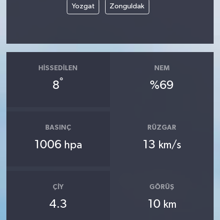
Yozgat
Zonguldak
HISSEDILEN
NEM
°
8
%69
BASINÇ
RÜZGAR
1006
13
hpa
km/s
ÇIY
GÖRÜŞ
4.3
10
km