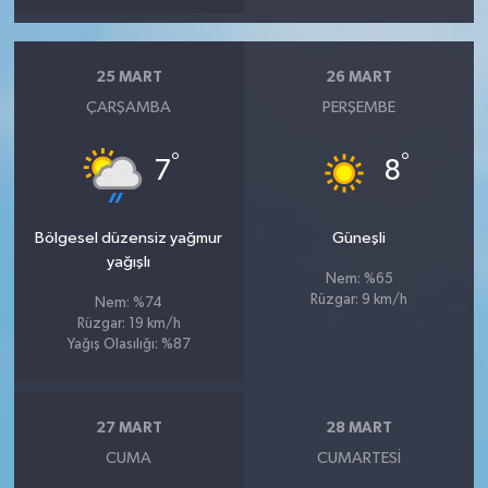
25 MART
26 MART
ÇARŞAMBA
PERŞEMBE
°
°
7
8
Bölgesel düzensiz yağmur
Güneşli
yağışlı
Nem: %65
Rüzgar: 9 km/h
Nem: %74
Rüzgar: 19 km/h
Yağış Olasılığı: %87
27 MART
28 MART
CUMA
CUMARTESI