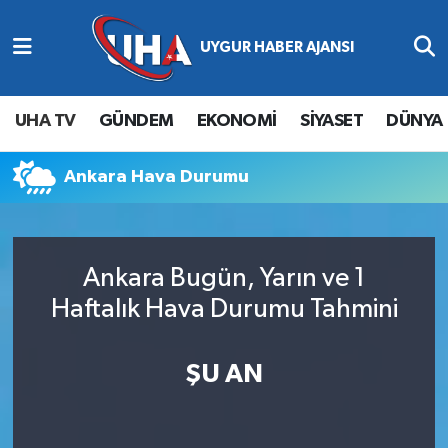
Abone Ol
Nöbetçi Eczaneler
UHA TV
GÜNDEM
EKONOMİ
SİYASET
DÜNYA
Gündem
Hava Durumu
Ankara Hava Durumu
Ekonomi
Namaz Vakitleri
Magazin
Trafik Durumu
Ankara Bugün, Yarın ve 1
Siyaset
Süper Lig Puan Durumu ve Fikstür
Haftalık Hava Durumu Tahmini
Spor
Tüm Manşetler
ŞU AN
Yaşam
Son Dakika Haberleri
Haber Arşivi