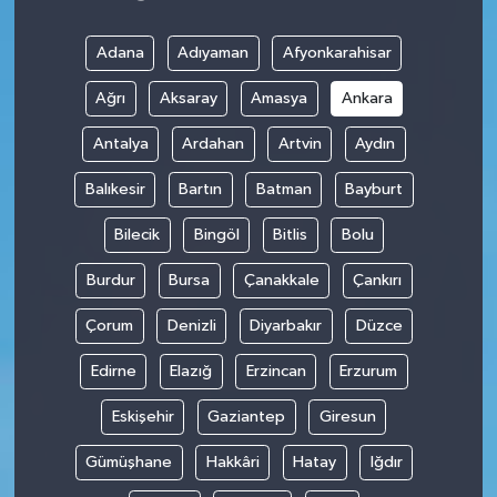
Adana
Adıyaman
Afyonkarahisar
Ağrı
Aksaray
Amasya
Ankara
Antalya
Ardahan
Artvin
Aydın
Balıkesir
Bartın
Batman
Bayburt
Bilecik
Bingöl
Bitlis
Bolu
Burdur
Bursa
Çanakkale
Çankırı
Çorum
Denizli
Diyarbakır
Düzce
Edirne
Elazığ
Erzincan
Erzurum
Eskişehir
Gaziantep
Giresun
Gümüşhane
Hakkâri
Hatay
Iğdır