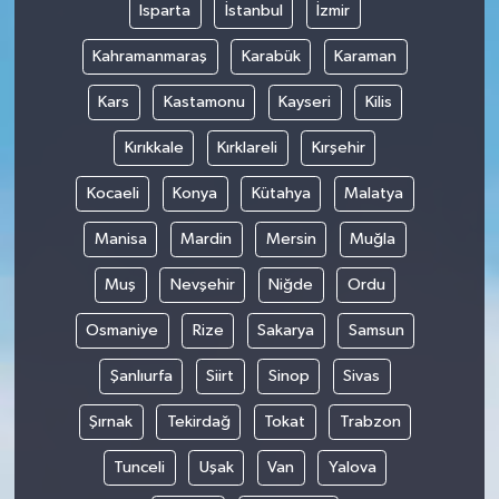
Isparta
İstanbul
İzmir
Kahramanmaraş
Karabük
Karaman
Kars
Kastamonu
Kayseri
Kilis
Kırıkkale
Kırklareli
Kırşehir
Kocaeli
Konya
Kütahya
Malatya
Manisa
Mardin
Mersin
Muğla
Muş
Nevşehir
Niğde
Ordu
Osmaniye
Rize
Sakarya
Samsun
Şanlıurfa
Siirt
Sinop
Sivas
Şırnak
Tekirdağ
Tokat
Trabzon
Tunceli
Uşak
Van
Yalova