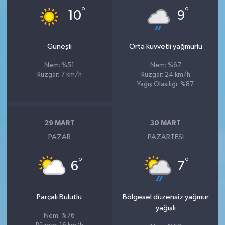
°
°
10
9
Güneşli
Orta kuvvetli yağmurlu
Nem: %51
Nem: %67
Rüzgar: 7 km/h
Rüzgar: 24 km/h
Yağış Olasılığı: %87
29 MART
30 MART
PAZAR
PAZARTESI
°
°
6
7
Parçalı Bulutlu
Bölgesel düzensiz yağmur
yağışlı
Nem: %76