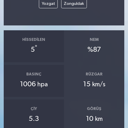
Yozgat
Zonguldak
HISSEDILEN
NEM
°
5
%87
BASINÇ
RÜZGAR
1006
15
hpa
km/s
ÇIY
GÖRÜŞ
5.3
10
km