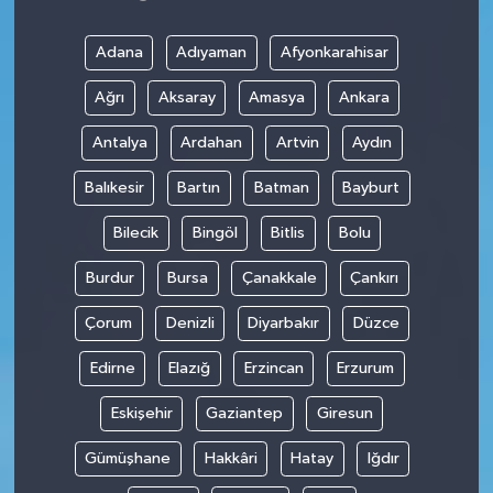
Adana
Adıyaman
Afyonkarahisar
Ağrı
Aksaray
Amasya
Ankara
Antalya
Ardahan
Artvin
Aydın
Balıkesir
Bartın
Batman
Bayburt
Bilecik
Bingöl
Bitlis
Bolu
Burdur
Bursa
Çanakkale
Çankırı
Çorum
Denizli
Diyarbakır
Düzce
Edirne
Elazığ
Erzincan
Erzurum
Eskişehir
Gaziantep
Giresun
Gümüşhane
Hakkâri
Hatay
Iğdır