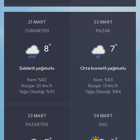
21 MART
22 MART
CUMARTESI
PAZAR
°
°
8
7
Şiddetli yağmurlu
Orta kuvvetli yağmurlu
Nem: %82
Nem: %83
Rüzgar: 20 km/h
Rüzgar: 15 km/h
Yağış Olasılığı: %95
Yağış Olasılığı: %84
23 MART
24 MART
PAZARTESI
SALI