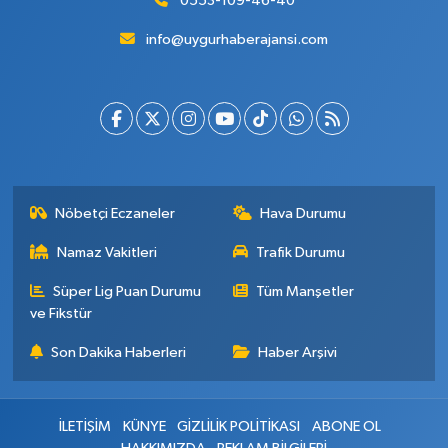
0553-109-46-40
info@uygurhaberajansi.com
Nöbetçi Eczaneler
Hava Durumu
Namaz Vakitleri
Trafik Durumu
Süper Lig Puan Durumu
Tüm Manşetler
ve Fikstür
Son Dakika Haberleri
Haber Arşivi
İLETİŞİM
KÜNYE
GİZLİLİK POLİTİKASI
ABONE OL