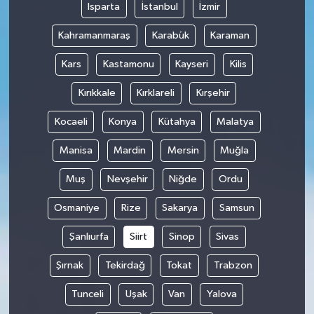
Isparta
İstanbul
İzmir
Kahramanmaraş
Karabük
Karaman
Kars
Kastamonu
Kayseri
Kilis
Kırıkkale
Kırklareli
Kırşehir
Kocaeli
Konya
Kütahya
Malatya
Manisa
Mardin
Mersin
Muğla
Muş
Nevşehir
Niğde
Ordu
Osmaniye
Rize
Sakarya
Samsun
Şanlıurfa
Siirt
Sinop
Sivas
Şırnak
Tekirdağ
Tokat
Trabzon
Tunceli
Uşak
Van
Yalova