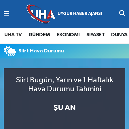
Abone Ol
Nöbetçi Eczaneler
UHA TV
GÜNDEM
EKONOMİ
SİYASET
DÜNYA
Gündem
Hava Durumu
Siirt Hava Durumu
Ekonomi
Namaz Vakitleri
Magazin
Trafik Durumu
Siirt Bugün, Yarın ve 1 Haftalık
Siyaset
Süper Lig Puan Durumu ve Fikstür
Hava Durumu Tahmini
Spor
Tüm Manşetler
ŞU AN
Yaşam
Son Dakika Haberleri
Haber Arşivi