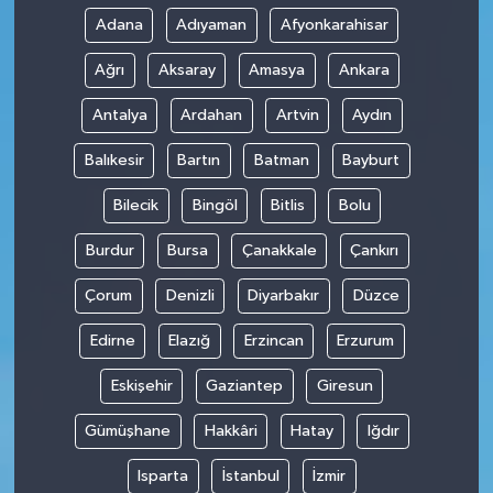
Adana
Adıyaman
Afyonkarahisar
Ağrı
Aksaray
Amasya
Ankara
Antalya
Ardahan
Artvin
Aydın
Balıkesir
Bartın
Batman
Bayburt
Bilecik
Bingöl
Bitlis
Bolu
Burdur
Bursa
Çanakkale
Çankırı
Çorum
Denizli
Diyarbakır
Düzce
Edirne
Elazığ
Erzincan
Erzurum
Eskişehir
Gaziantep
Giresun
Gümüşhane
Hakkâri
Hatay
Iğdır
Isparta
İstanbul
İzmir