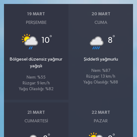
19 MART
20 MART
PERŞEMBE
CUMA
°
°
10
8
Bölgesel düzensiz yağmur
Şiddetli yağmurlu
yağışlı
Nem: %87
Rüzgar: 13 km/h
Nem: %55
Yağış Olasılığı: %88
Rüzgar: 9 km/h
Yağış Olasılığı: %82
21 MART
22 MART
CUMARTESI
PAZAR
°
°