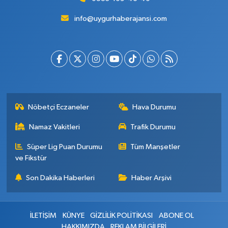
info@uygurhaberajansi.com
Nöbetçi Eczaneler
Hava Durumu
Namaz Vakitleri
Trafik Durumu
Süper Lig Puan Durumu
Tüm Manşetler
ve Fikstür
Son Dakika Haberleri
Haber Arşivi
İLETİŞİM
KÜNYE
GİZLİLİK POLİTİKASI
ABONE OL
HAKKIMIZDA
REKLAM BİLGİLERİ