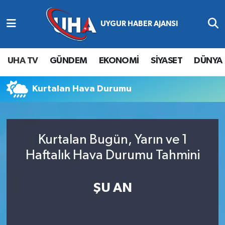
Abone Ol
Nöbetçi Eczaneler
UHA TV
GÜNDEM
EKONOMİ
SİYASET
DÜNYA
Gündem
Hava Durumu
Kurtalan Hava Durumu
Ekonomi
Namaz Vakitleri
Magazin
Trafik Durumu
Kurtalan Bugün, Yarın ve 1
Siyaset
Süper Lig Puan Durumu ve Fikstür
Haftalık Hava Durumu Tahmini
Spor
Tüm Manşetler
ŞU AN
Yaşam
Son Dakika Haberleri
Haber Arşivi