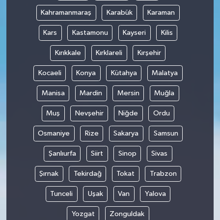
Kahramanmaraş
Karabük
Karaman
Kars
Kastamonu
Kayseri
Kilis
Kırıkkale
Kırklareli
Kırşehir
Kocaeli
Konya
Kütahya
Malatya
Manisa
Mardin
Mersin
Muğla
Muş
Nevşehir
Niğde
Ordu
Osmaniye
Rize
Sakarya
Samsun
Şanlıurfa
Siirt
Sinop
Sivas
Şırnak
Tekirdağ
Tokat
Trabzon
Tunceli
Uşak
Van
Yalova
Yozgat
Zonguldak