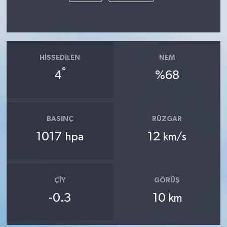
HISSEDILEN
NEM
°
4
%68
BASINÇ
RÜZGAR
1017
12
hpa
km/s
ÇIY
GÖRÜŞ
-0.3
10
km