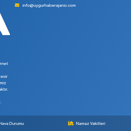
info@uygurhaberajansi.com
rnet
tesir
imiz
ktır.
.
Hava Durumu
Namaz Vakitleri