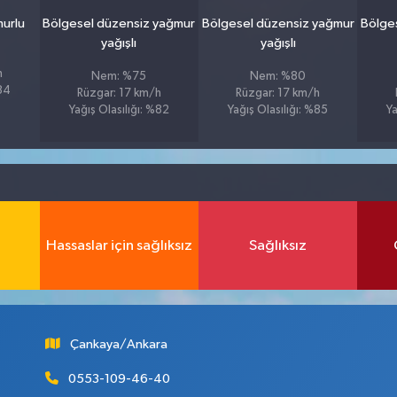
murlu
Bölgesel düzensiz yağmur
Bölgesel düzensiz yağmur
Bölge
yağışlı
yağışlı
h
Nem: %75
Nem: %80
%84
Rüzgar: 17 km/h
Rüzgar: 17 km/h
Yağış Olasılığı: %82
Yağış Olasılığı: %85
Ya
Hassaslar için sağlıksız
Sağlıksız
Çankaya/Ankara
0553-109-46-40