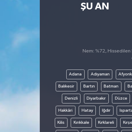
ŞU AN
Nem: %72, Hissedilen S
Adana
Adıyaman
Afyonk
Balıkesir
Bartın
Batman
Ba
Denizli
Diyarbakır
Düzce
Hakkâri
Hatay
Iğdır
Ispart
Kilis
Kırıkkale
Kırklareli
Kırşe