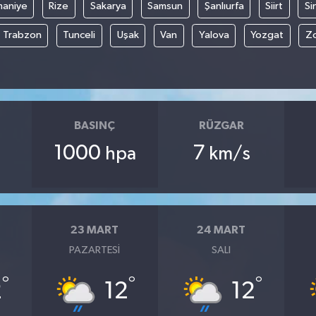
aniye
Rize
Sakarya
Samsun
Şanlıurfa
Siirt
Si
Trabzon
Tunceli
Uşak
Van
Yalova
Yozgat
Z
BASINÇ
RÜZGAR
1000
7
hpa
km/s
23 MART
24 MART
PAZARTESI
SALI
°
°
°
2
12
12