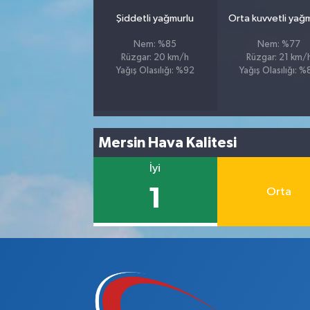
Şiddetli yağmurlu
Orta kuvvetli yağ
Nem: %85
Nem: %77
Rüzgar: 20 km/h
Rüzgar: 21 km/
Yağış Olasılığı: %92
Yağış Olasılığı: 
Mersin Hava Kalitesi
İyi
1
Orta