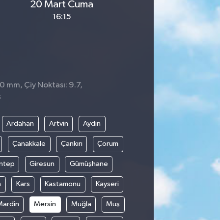
20 Mart Cuma
16:15
 0 mm, Çiy Noktası: 9.7,
3
Ardahan
Artvin
Aydın
Çanakkale
Çankırı
Çorum
ntep
Giresun
Gümüşhane
n
Kars
Kastamonu
Kayseri
Mardin
Mersin
Muğla
Muş