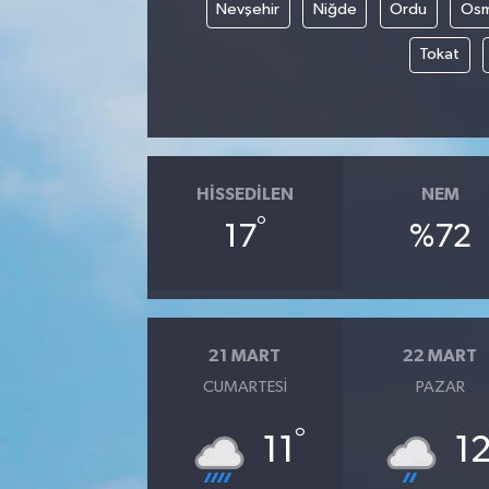
Nevşehir
Niğde
Ordu
Osm
Tokat
HISSEDILEN
NEM
°
17
%72
21 MART
22 MART
CUMARTESI
PAZAR
°
11
1