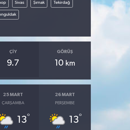
nop
Sivas
Şırnak
Tekirdağ
onguldak
ÇIY
GÖRÜŞ
9.7
10
km
25 MART
26 MART
ÇARŞAMBA
PERŞEMBE
°
°
13
13