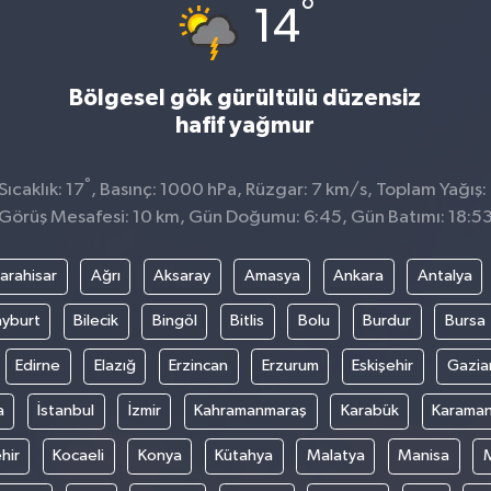
°
14
Bölgesel gök gürültülü düzensiz
hafif yağmur
°
ıcaklık: 17
, Basınç: 1000 hPa, Rüzgar: 7 km/s, Toplam Yağış:
Görüş Mesafesi: 10 km, Gün Doğumu: 6:45, Gün Batımı: 18:5
arahisar
Ağrı
Aksaray
Amasya
Ankara
Antalya
yburt
Bilecik
Bingöl
Bitlis
Bolu
Burdur
Bursa
Edirne
Elazığ
Erzincan
Erzurum
Eskişehir
Gazia
a
İstanbul
İzmir
Kahramanmaraş
Karabük
Karama
hir
Kocaeli
Konya
Kütahya
Malatya
Manisa