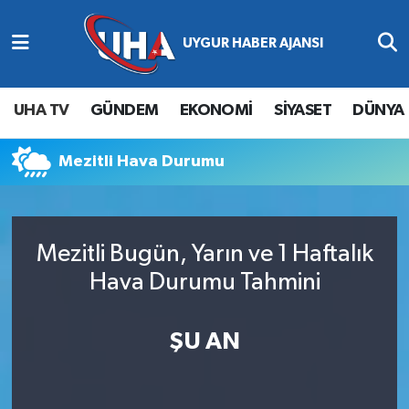
Abone Ol
Nöbetçi Eczaneler
UHA TV
GÜNDEM
EKONOMİ
SİYASET
DÜNYA
Gündem
Hava Durumu
Mezitli Hava Durumu
Ekonomi
Namaz Vakitleri
Magazin
Trafik Durumu
Mezitli Bugün, Yarın ve 1 Haftalık
Siyaset
Süper Lig Puan Durumu ve Fikstür
Hava Durumu Tahmini
Spor
Tüm Manşetler
ŞU AN
Yaşam
Son Dakika Haberleri
Haber Arşivi