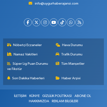
info@uygurhaberajansi.com
Nöbetçi Eczaneler
Hava Durumu
Namaz Vakitleri
Trafik Durumu
Süper Lig Puan Durumu
Tüm Manşetler
ve Fikstür
Son Dakika Haberleri
Haber Arşivi
İLETİŞİM
KÜNYE
GİZLİLİK POLİTİKASI
ABONE OL
HAKKIMIZDA
REKLAM BİLGİLERİ