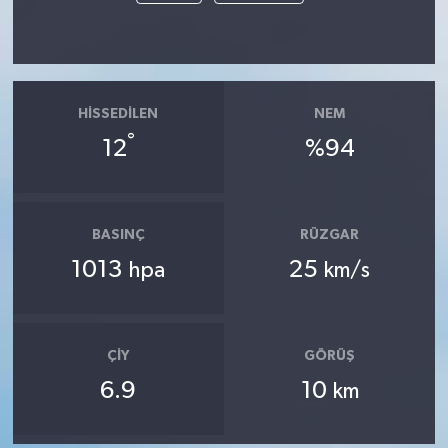
HISSEDILEN
NEM
°
12
%94
BASINÇ
RÜZGAR
1013
25
hpa
km/s
ÇIY
GÖRÜŞ
6.9
10
km