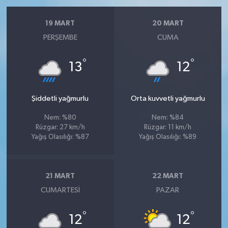
19 MART
20 MART
PERŞEMBE
CUMA
°
°
13
12
Şiddetli yağmurlu
Orta kuvvetli yağmurlu
Nem: %80
Nem: %84
Rüzgar: 27 km/h
Rüzgar: 11 km/h
Yağış Olasılığı: %87
Yağış Olasılığı: %89
21 MART
22 MART
CUMARTESI
PAZAR
°
°
12
12