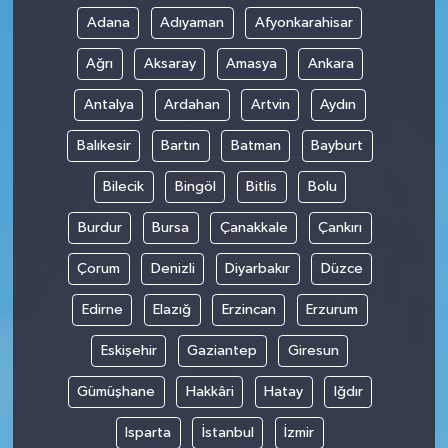
Adana
Adıyaman
Afyonkarahisar
Ağrı
Aksaray
Amasya
Ankara
Antalya
Ardahan
Artvin
Aydın
Balıkesir
Bartın
Batman
Bayburt
Bilecik
Bingöl
Bitlis
Bolu
Burdur
Bursa
Çanakkale
Çankırı
Çorum
Denizli
Diyarbakır
Düzce
Edirne
Elazığ
Erzincan
Erzurum
Eskişehir
Gaziantep
Giresun
Gümüşhane
Hakkâri
Hatay
Iğdır
Isparta
İstanbul
İzmir