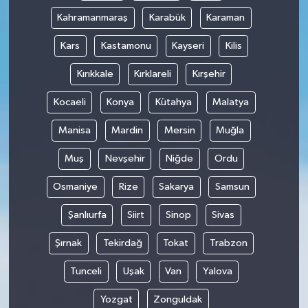
Kahramanmaraş
Karabük
Karaman
Kars
Kastamonu
Kayseri
Kilis
Kırıkkale
Kırklareli
Kırşehir
Kocaeli
Konya
Kütahya
Malatya
Manisa
Mardin
Mersin
Muğla
Muş
Nevşehir
Niğde
Ordu
Osmaniye
Rize
Sakarya
Samsun
Şanlıurfa
Siirt
Sinop
Sivas
Şırnak
Tekirdağ
Tokat
Trabzon
Tunceli
Uşak
Van
Yalova
Yozgat
Zonguldak