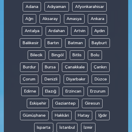
Adana
Adıyaman
Afyonkarahisar
Ağrı
Aksaray
Amasya
Ankara
Antalya
Ardahan
Artvin
Aydın
Balıkesir
Bartın
Batman
Bayburt
Bilecik
Bingöl
Bitlis
Bolu
Burdur
Bursa
Çanakkale
Çankırı
Çorum
Denizli
Diyarbakır
Düzce
Edirne
Elazığ
Erzincan
Erzurum
Eskişehir
Gaziantep
Giresun
Gümüşhane
Hakkâri
Hatay
Iğdır
Isparta
İstanbul
İzmir