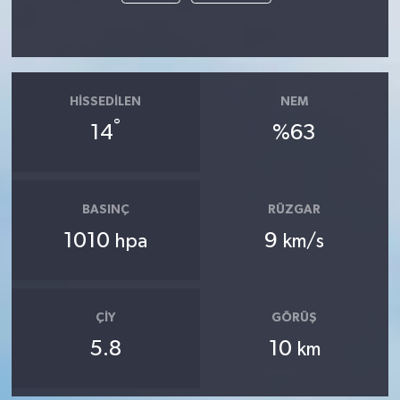
HISSEDILEN
NEM
°
14
%63
BASINÇ
RÜZGAR
1010
9
hpa
km/s
ÇIY
GÖRÜŞ
5.8
10
km