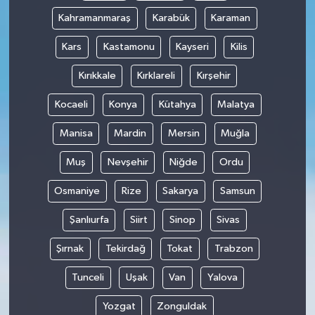
Kahramanmaraş
Karabük
Karaman
Kars
Kastamonu
Kayseri
Kilis
Kırıkkale
Kırklareli
Kırşehir
Kocaeli
Konya
Kütahya
Malatya
Manisa
Mardin
Mersin
Muğla
Muş
Nevşehir
Niğde
Ordu
Osmaniye
Rize
Sakarya
Samsun
Şanlıurfa
Siirt
Sinop
Sivas
Şırnak
Tekirdağ
Tokat
Trabzon
Tunceli
Uşak
Van
Yalova
Yozgat
Zonguldak