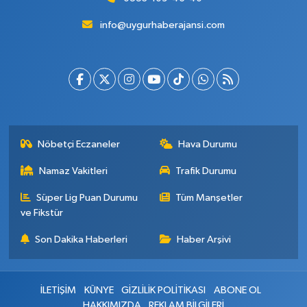
info@uygurhaberajansi.com
Nöbetçi Eczaneler
Hava Durumu
Namaz Vakitleri
Trafik Durumu
Süper Lig Puan Durumu
Tüm Manşetler
ve Fikstür
Son Dakika Haberleri
Haber Arşivi
İLETİŞİM
KÜNYE
GİZLİLİK POLİTİKASI
ABONE OL
HAKKIMIZDA
REKLAM BİLGİLERİ