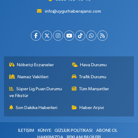
info@uygurhaberajansi.com
Nöbetçi Eczaneler
Hava Durumu
Namaz Vakitleri
Trafik Durumu
Süper Lig Puan Durumu
Tüm Manşetler
ve Fikstür
Son Dakika Haberleri
Haber Arşivi
İLETİŞİM
KÜNYE
GİZLİLİK POLİTİKASI
ABONE OL
HAKKIMIZDA
REKLAM BİLGİLERİ