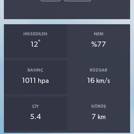
HISSEDILEN
NEM
°
12
%77
BASINÇ
RÜZGAR
1011
16
hpa
km/s
ÇIY
GÖRÜŞ
5.4
7
km