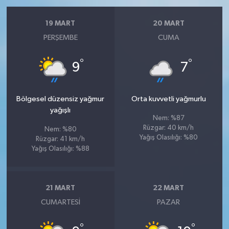
19 MART
20 MART
PERŞEMBE
CUMA
°
°
9
7
Bölgesel düzensiz yağmur
Orta kuvvetli yağmurlu
yağışlı
Nem: %87
Rüzgar: 40 km/h
Nem: %80
Yağış Olasılığı: %80
Rüzgar: 41 km/h
Yağış Olasılığı: %88
21 MART
22 MART
CUMARTESI
PAZAR
°
°