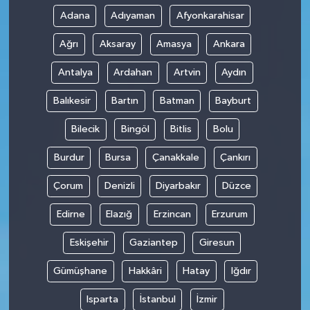
Adana
Adıyaman
Afyonkarahisar
Ağrı
Aksaray
Amasya
Ankara
Antalya
Ardahan
Artvin
Aydın
Balıkesir
Bartın
Batman
Bayburt
Bilecik
Bingöl
Bitlis
Bolu
Burdur
Bursa
Çanakkale
Çankırı
Çorum
Denizli
Diyarbakır
Düzce
Edirne
Elazığ
Erzincan
Erzurum
Eskişehir
Gaziantep
Giresun
Gümüşhane
Hakkâri
Hatay
Iğdır
Isparta
İstanbul
İzmir