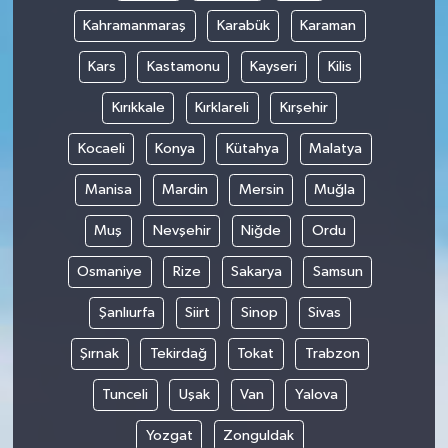
Kahramanmaraş
Karabük
Karaman
Kars
Kastamonu
Kayseri
Kilis
Kırıkkale
Kırklareli
Kırşehir
Kocaeli
Konya
Kütahya
Malatya
Manisa
Mardin
Mersin
Muğla
Muş
Nevşehir
Niğde
Ordu
Osmaniye
Rize
Sakarya
Samsun
Şanlıurfa
Siirt
Sinop
Sivas
Şırnak
Tekirdağ
Tokat
Trabzon
Tunceli
Uşak
Van
Yalova
Yozgat
Zonguldak