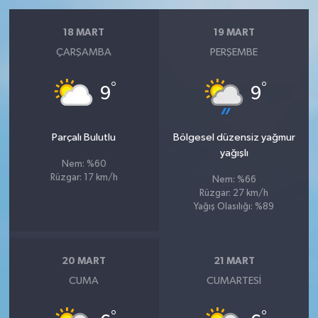
18 MART
19 MART
ÇARŞAMBA
PERŞEMBE
°
°
9
9
Parçalı Bulutlu
Bölgesel düzensiz yağmur
yağışlı
Nem: %60
Rüzgar: 17 km/h
Nem: %66
Rüzgar: 27 km/h
Yağış Olasılığı: %89
20 MART
21 MART
CUMA
CUMARTESI
°
°