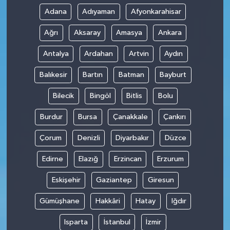
Adana
Adıyaman
Afyonkarahisar
Ağrı
Aksaray
Amasya
Ankara
Antalya
Ardahan
Artvin
Aydın
Balıkesir
Bartın
Batman
Bayburt
Bilecik
Bingöl
Bitlis
Bolu
Burdur
Bursa
Çanakkale
Çankırı
Çorum
Denizli
Diyarbakır
Düzce
Edirne
Elazığ
Erzincan
Erzurum
Eskişehir
Gaziantep
Giresun
Gümüşhane
Hakkâri
Hatay
Iğdır
Isparta
İstanbul
İzmir