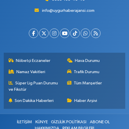
info@uygurhaberajansi.com
Nöbetçi Eczaneler
Hava Durumu
Namaz Vakitleri
Trafik Durumu
Süper Lig Puan Durumu
Tüm Manşetler
ve Fikstür
Son Dakika Haberleri
Haber Arşivi
İLETİŞİM
KÜNYE
GİZLİLİK POLİTİKASI
ABONE OL
HAKKIMIZDA
REKLAM BİLGİLERİ