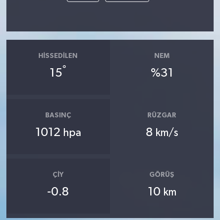
HISSEDILEN
NEM
°
15
%31
BASINÇ
RÜZGAR
1012
8
hpa
km/s
ÇIY
GÖRÜŞ
-0.8
10
km