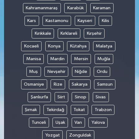
Kahramanmaraş
Karabük
Karaman
Kars
Kastamonu
Kayseri
Kilis
Kırıkkale
Kırklareli
Kırşehir
Kocaeli
Konya
Kütahya
Malatya
Manisa
Mardin
Mersin
Muğla
Muş
Nevşehir
Niğde
Ordu
Osmaniye
Rize
Sakarya
Samsun
Şanlıurfa
Siirt
Sinop
Sivas
Şırnak
Tekirdağ
Tokat
Trabzon
Tunceli
Uşak
Van
Yalova
Yozgat
Zonguldak