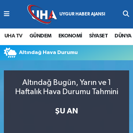
Abone Ol
Nöbetçi Eczaneler
UHA TV
GÜNDEM
EKONOMİ
SİYASET
DÜNYA
Gündem
Hava Durumu
Altındağ Hava Durumu
Ekonomi
Namaz Vakitleri
Magazin
Trafik Durumu
Altındağ Bugün, Yarın ve 1
Siyaset
Süper Lig Puan Durumu ve Fikstür
Haftalık Hava Durumu Tahmini
Spor
Tüm Manşetler
ŞU AN
Yaşam
Son Dakika Haberleri
Haber Arşivi