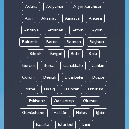
Adana
Adıyaman
Afyonkarahisar
Ağrı
Aksaray
Amasya
Ankara
Antalya
Ardahan
Artvin
Aydın
Balıkesir
Bartın
Batman
Bayburt
Bilecik
Bingöl
Bitlis
Bolu
Burdur
Bursa
Çanakkale
Çankırı
Çorum
Denizli
Diyarbakır
Düzce
Edirne
Elazığ
Erzincan
Erzurum
Eskişehir
Gaziantep
Giresun
Gümüşhane
Hakkâri
Hatay
Iğdır
Isparta
İstanbul
İzmir