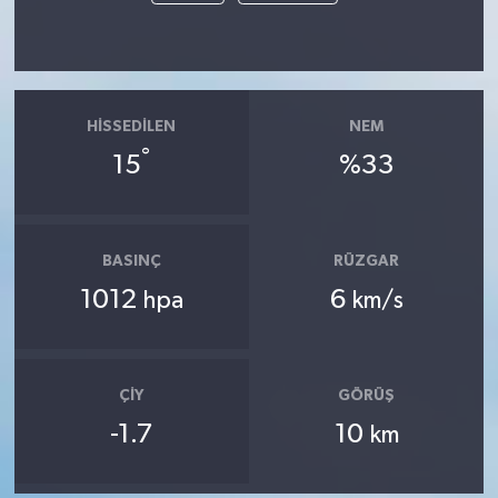
HISSEDILEN
NEM
°
15
%33
BASINÇ
RÜZGAR
1012
6
hpa
km/s
ÇIY
GÖRÜŞ
-1.7
10
km