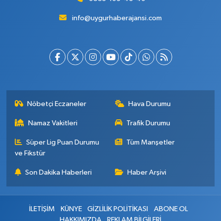
info@uygurhaberajansi.com
Nöbetçi Eczaneler
Hava Durumu
Namaz Vakitleri
Trafik Durumu
Süper Lig Puan Durumu
Tüm Manşetler
ve Fikstür
Son Dakika Haberleri
Haber Arşivi
İLETİŞİM
KÜNYE
GİZLİLİK POLİTİKASI
ABONE OL
HAKKIMIZDA
REKLAM BİLGİLERİ