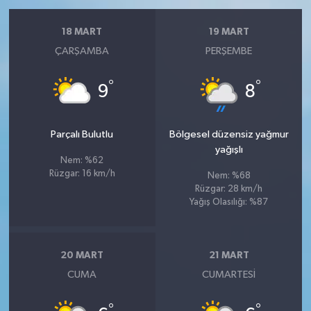
18 MART
19 MART
ÇARŞAMBA
PERŞEMBE
°
°
9
8
Parçalı Bulutlu
Bölgesel düzensiz yağmur
yağışlı
Nem: %62
Rüzgar: 16 km/h
Nem: %68
Rüzgar: 28 km/h
Yağış Olasılığı: %87
20 MART
21 MART
CUMA
CUMARTESI
°
°