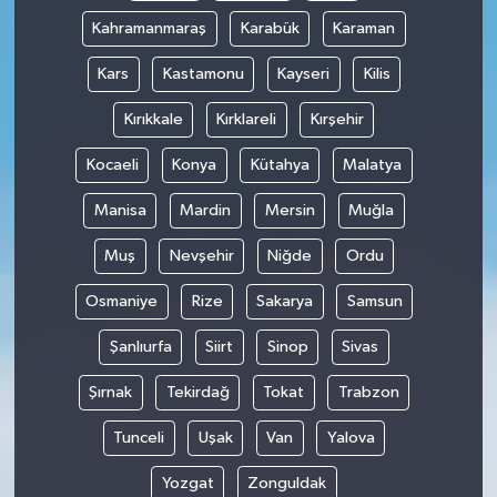
Kahramanmaraş
Karabük
Karaman
Kars
Kastamonu
Kayseri
Kilis
Kırıkkale
Kırklareli
Kırşehir
Kocaeli
Konya
Kütahya
Malatya
Manisa
Mardin
Mersin
Muğla
Muş
Nevşehir
Niğde
Ordu
Osmaniye
Rize
Sakarya
Samsun
Şanlıurfa
Siirt
Sinop
Sivas
Şırnak
Tekirdağ
Tokat
Trabzon
Tunceli
Uşak
Van
Yalova
Yozgat
Zonguldak