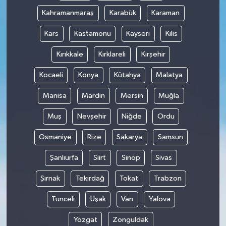
Kahramanmaraş
Karabük
Karaman
Kars
Kastamonu
Kayseri
Kilis
Kırıkkale
Kırklareli
Kırşehir
Kocaeli
Konya
Kütahya
Malatya
Manisa
Mardin
Mersin
Muğla
Muş
Nevşehir
Niğde
Ordu
Osmaniye
Rize
Sakarya
Samsun
Şanlıurfa
Siirt
Sinop
Sivas
Şırnak
Tekirdağ
Tokat
Trabzon
Tunceli
Uşak
Van
Yalova
Yozgat
Zonguldak