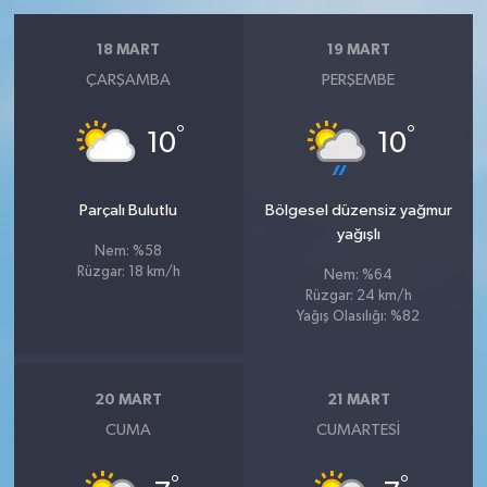
18 MART
19 MART
ÇARŞAMBA
PERŞEMBE
°
°
10
10
Parçalı Bulutlu
Bölgesel düzensiz yağmur
yağışlı
Nem: %58
Rüzgar: 18 km/h
Nem: %64
Rüzgar: 24 km/h
Yağış Olasılığı: %82
20 MART
21 MART
CUMA
CUMARTESI
°
°