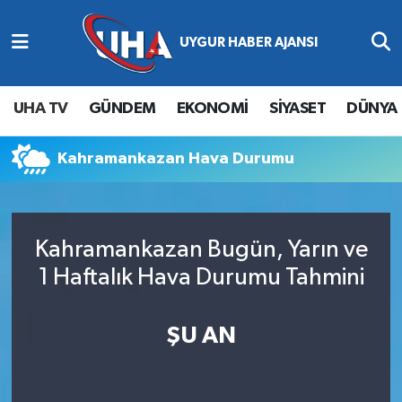
Abone Ol
Nöbetçi Eczaneler
UHA TV
GÜNDEM
EKONOMİ
SİYASET
DÜNYA
Gündem
Hava Durumu
Kahramankazan Hava Durumu
Ekonomi
Namaz Vakitleri
Magazin
Trafik Durumu
Kahramankazan Bugün, Yarın ve
Siyaset
Süper Lig Puan Durumu ve Fikstür
1 Haftalık Hava Durumu Tahmini
Spor
Tüm Manşetler
ŞU AN
Yaşam
Son Dakika Haberleri
Haber Arşivi