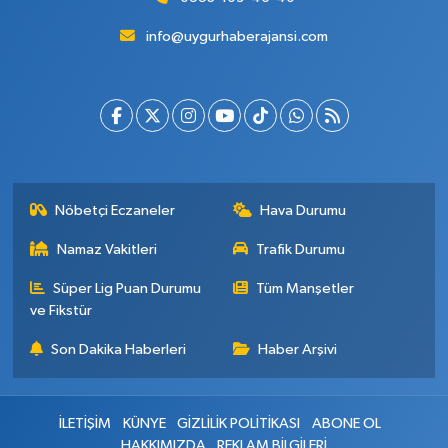
info@uygurhaberajansi.com
Nöbetçi Eczaneler
Hava Durumu
Namaz Vakitleri
Trafik Durumu
Süper Lig Puan Durumu
Tüm Manşetler
ve Fikstür
Son Dakika Haberleri
Haber Arşivi
İLETİŞİM
KÜNYE
GİZLİLİK POLİTİKASI
ABONE OL
HAKKIMIZDA
REKLAM BİLGİLERİ