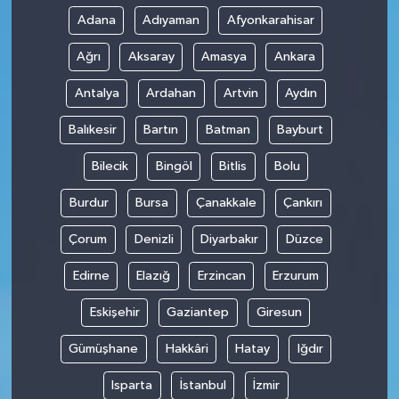
Adana
Adıyaman
Afyonkarahisar
Ağrı
Aksaray
Amasya
Ankara
Antalya
Ardahan
Artvin
Aydın
Balıkesir
Bartın
Batman
Bayburt
Bilecik
Bingöl
Bitlis
Bolu
Burdur
Bursa
Çanakkale
Çankırı
Çorum
Denizli
Diyarbakır
Düzce
Edirne
Elazığ
Erzincan
Erzurum
Eskişehir
Gaziantep
Giresun
Gümüşhane
Hakkâri
Hatay
Iğdır
Isparta
İstanbul
İzmir