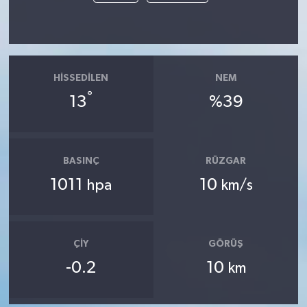
HISSEDILEN
NEM
°
13
%39
BASINÇ
RÜZGAR
1011
10
hpa
km/s
ÇIY
GÖRÜŞ
-0.2
10
km