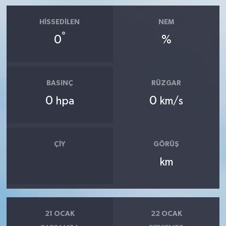
HISSEDILEN
NEM
°
0
%
BASINÇ
RÜZGAR
0
0
hpa
km/s
ÇIY
GÖRÜŞ
km
21 OCAK
22 OCAK