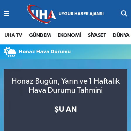
Abone Ol
Nöbetçi Eczaneler
UHA TV
GÜNDEM
EKONOMİ
SİYASET
DÜNYA
Gündem
Hava Durumu
Honaz Hava Durumu
Ekonomi
Namaz Vakitleri
Magazin
Trafik Durumu
Honaz Bugün, Yarın ve 1 Haftalık
Siyaset
Süper Lig Puan Durumu ve Fikstür
Hava Durumu Tahmini
Spor
Tüm Manşetler
ŞU AN
Yaşam
Son Dakika Haberleri
Haber Arşivi