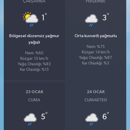
ÇARŞAMBA
PERŞEMBE
°
°
1
3
Bölgesel düzensiz yağmur
Orta kuvvetli yağmurlu
yağışlı
Nem: %75
Rüzgar: 14 km/h
Nem: %60
Yağış Olasılığı: %87
Rüzgar: 10 km/h
Kar Olasılığı: %3
Yağış Olasılığı: %83
Kar Olasılığı: %15
23 OCAK
24 OCAK
CUMA
CUMARTESI
°
°
5
6