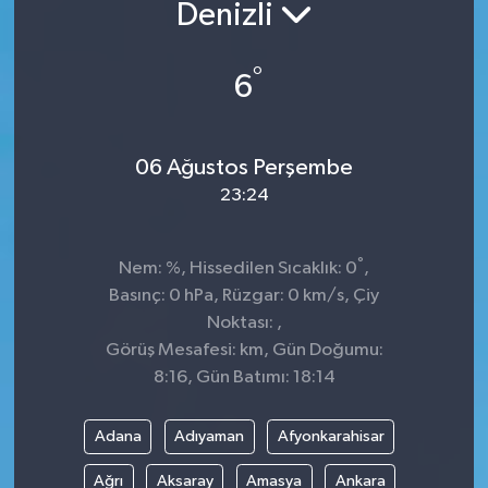
Denizli
°
6
06 Ağustos Perşembe
23:24
°
Nem: %, Hissedilen Sıcaklık: 0
,
Basınç: 0 hPa, Rüzgar: 0 km/s, Çiy
Noktası: ,
Görüş Mesafesi: km, Gün Doğumu:
8:16, Gün Batımı: 18:14
Adana
Adıyaman
Afyonkarahisar
Ağrı
Aksaray
Amasya
Ankara