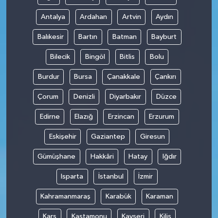
Antalya
Ardahan
Artvin
Aydın
Balıkesir
Bartın
Batman
Bayburt
Bilecik
Bingöl
Bitlis
Bolu
Burdur
Bursa
Çanakkale
Çankırı
Çorum
Denizli
Diyarbakır
Düzce
Edirne
Elazığ
Erzincan
Erzurum
Eskişehir
Gaziantep
Giresun
Gümüşhane
Hakkâri
Hatay
Iğdır
Isparta
İstanbul
İzmir
Kahramanmaraş
Karabük
Karaman
Kars
Kastamonu
Kayseri
Kilis