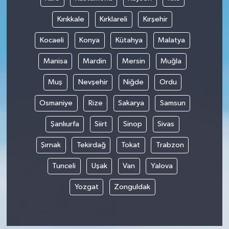
Kırıkkale
Kırklareli
Kırşehir
Kocaeli
Konya
Kütahya
Malatya
Manisa
Mardin
Mersin
Muğla
Muş
Nevşehir
Niğde
Ordu
Osmaniye
Rize
Sakarya
Samsun
Şanlıurfa
Siirt
Sinop
Sivas
Şırnak
Tekirdağ
Tokat
Trabzon
Tunceli
Uşak
Van
Yalova
Yozgat
Zonguldak