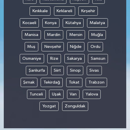
Kırıkkale
Kırklareli
Kırşehir
Kocaeli
Konya
Kütahya
Malatya
Manisa
Mardin
Mersin
Muğla
Muş
Nevşehir
Niğde
Ordu
Osmaniye
Rize
Sakarya
Samsun
Şanlıurfa
Siirt
Sinop
Sivas
Şırnak
Tekirdağ
Tokat
Trabzon
Tunceli
Uşak
Van
Yalova
Yozgat
Zonguldak