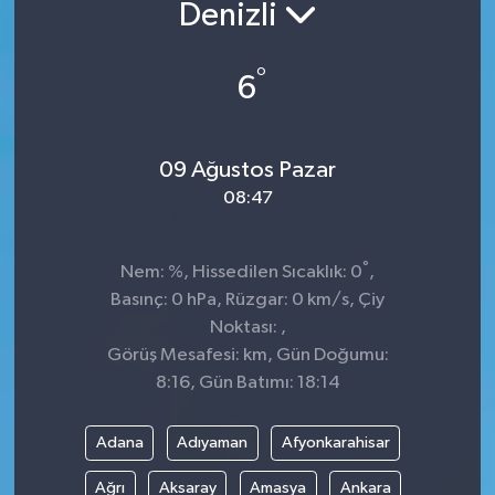
Denizli
°
6
09 Ağustos Pazar
08:47
°
Nem: %, Hissedilen Sıcaklık: 0
,
Basınç: 0 hPa, Rüzgar: 0 km/s, Çiy
Noktası: ,
Görüş Mesafesi: km, Gün Doğumu:
8:16, Gün Batımı: 18:14
Adana
Adıyaman
Afyonkarahisar
Ağrı
Aksaray
Amasya
Ankara