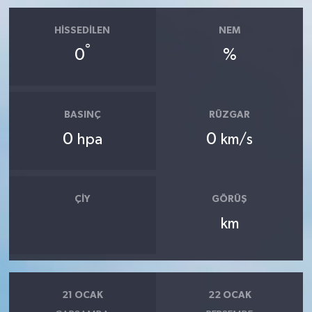
HISSEDILEN
NEM
°
0
%
BASINÇ
RÜZGAR
0
0
hpa
km/s
ÇIY
GÖRÜŞ
km
21 OCAK
22 OCAK