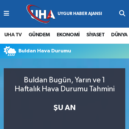
Abone Ol
Nöbetçi Eczaneler
UHA TV
GÜNDEM
EKONOMİ
SİYASET
DÜNYA
Gündem
Hava Durumu
Buldan Hava Durumu
Ekonomi
Namaz Vakitleri
Magazin
Trafik Durumu
Buldan Bugün, Yarın ve 1
Siyaset
Süper Lig Puan Durumu ve Fikstür
Haftalık Hava Durumu Tahmini
Spor
Tüm Manşetler
ŞU AN
Yaşam
Son Dakika Haberleri
Haber Arşivi