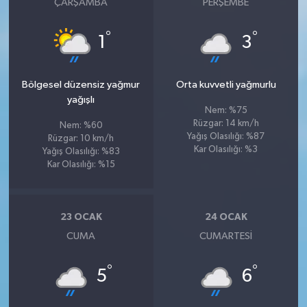
ÇARŞAMBA
PERŞEMBE
°
°
1
3
Bölgesel düzensiz yağmur
Orta kuvvetli yağmurlu
yağışlı
Nem: %75
Rüzgar: 14 km/h
Nem: %60
Yağış Olasılığı: %87
Rüzgar: 10 km/h
Kar Olasılığı: %3
Yağış Olasılığı: %83
Kar Olasılığı: %15
23 OCAK
24 OCAK
CUMA
CUMARTESI
°
°
5
6