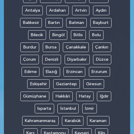
Antalya
Ardahan
Artvin
Aydın
Balıkesir
Bartın
Batman
Bayburt
Bilecik
Bingöl
Bitlis
Bolu
Burdur
Bursa
Çanakkale
Çankırı
Çorum
Denizli
Diyarbakır
Düzce
Edirne
Elazığ
Erzincan
Erzurum
Eskişehir
Gaziantep
Giresun
Gümüşhane
Hakkâri
Hatay
Iğdır
Isparta
İstanbul
İzmir
Kahramanmaraş
Karabük
Karaman
Kars
Kastamonu
Kayseri
Kilis