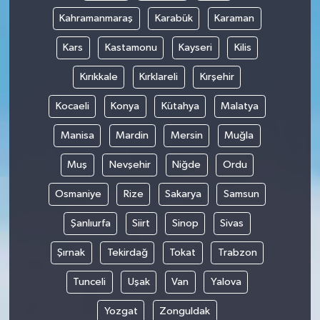
Kahramanmaraş
Karabük
Karaman
Kars
Kastamonu
Kayseri
Kilis
Kırıkkale
Kırklareli
Kırşehir
Kocaeli
Konya
Kütahya
Malatya
Manisa
Mardin
Mersin
Muğla
Muş
Nevşehir
Niğde
Ordu
Osmaniye
Rize
Sakarya
Samsun
Şanlıurfa
Siirt
Sinop
Sivas
Şırnak
Tekirdağ
Tokat
Trabzon
Tunceli
Uşak
Van
Yalova
Yozgat
Zonguldak