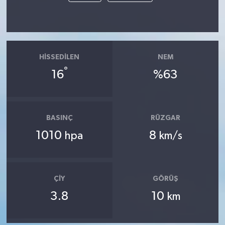
HISSEDILEN
NEM
°
16
%63
BASINÇ
RÜZGAR
1010
8
hpa
km/s
ÇIY
GÖRÜŞ
3.8
10
km