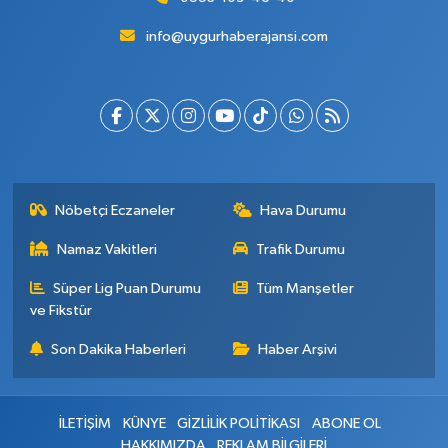
info@uygurhaberajansi.com
Nöbetçi Eczaneler
Hava Durumu
Namaz Vakitleri
Trafik Durumu
Süper Lig Puan Durumu
Tüm Manşetler
ve Fikstür
Son Dakika Haberleri
Haber Arşivi
İLETİŞİM
KÜNYE
GİZLİLİK POLİTİKASI
ABONE OL
HAKKIMIZDA
REKLAM BİLGİLERİ