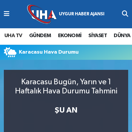
Abone Ol
Nöbetçi Eczaneler
UHA TV
GÜNDEM
EKONOMİ
SİYASET
DÜNYA
Gündem
Hava Durumu
Karacasu Hava Durumu
Ekonomi
Namaz Vakitleri
Magazin
Trafik Durumu
Karacasu Bugün, Yarın ve 1
Siyaset
Süper Lig Puan Durumu ve Fikstür
Haftalık Hava Durumu Tahmini
Spor
Tüm Manşetler
ŞU AN
Yaşam
Son Dakika Haberleri
Haber Arşivi