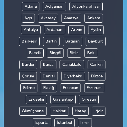
Adana
Adıyaman
Afyonkarahisar
Ağrı
Aksaray
Amasya
Ankara
Antalya
Ardahan
Artvin
Aydın
Balıkesir
Bartın
Batman
Bayburt
Bilecik
Bingöl
Bitlis
Bolu
Burdur
Bursa
Çanakkale
Çankırı
Çorum
Denizli
Diyarbakır
Düzce
Edirne
Elazığ
Erzincan
Erzurum
Eskişehir
Gaziantep
Giresun
Gümüşhane
Hakkâri
Hatay
Iğdır
Isparta
İstanbul
İzmir