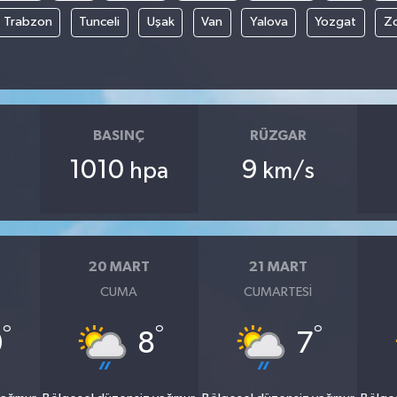
Trabzon
Tunceli
Uşak
Van
Yalova
Yozgat
Z
BASINÇ
RÜZGAR
1010
9
hpa
km/s
20 MART
21 MART
CUMA
CUMARTESI
°
°
°
0
8
7