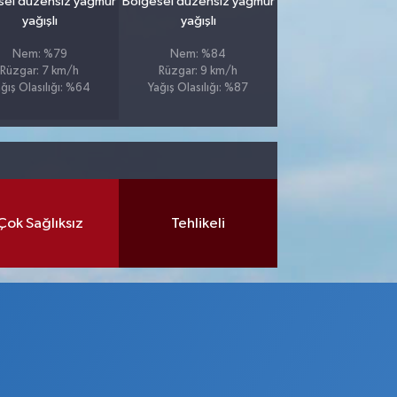
sel düzensiz yağmur
Bölgesel düzensiz yağmur
yağışlı
yağışlı
Nem: %79
Nem: %84
Rüzgar: 7 km/h
Rüzgar: 9 km/h
ğış Olasılığı: %64
Yağış Olasılığı: %87
Çok Sağlıksız
Tehlikeli