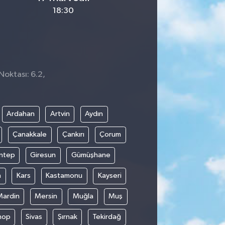
18:30
Noktası: 6.2,
Ardahan
Artvin
Aydın
Çanakkale
Çankırı
Çorum
ntep
Giresun
Gümüşhane
n
Kars
Kastamonu
Kayseri
Mardin
Mersin
Muğla
Muş
nop
Sivas
Şırnak
Tekirdağ