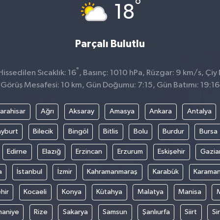
°
18
Parçalı Bulutlu
°
ssedilen Sıcaklık: 16
, Basınç: 1010 hPa, Rüzgar: 9 km/s, Çiy 
Görüş Mesafesi: 10 km, Gün Doğumu: 7:15, Gün Batımı: 19:16
arahisar
Ağrı
Aksaray
Amasya
Ankara
Antalya
yburt
Bilecik
Bingöl
Bitlis
Bolu
Burdur
Bursa
Edirne
Elazığ
Erzincan
Erzurum
Eskişehir
Gazia
a
İstanbul
İzmir
Kahramanmaraş
Karabük
Karama
hir
Kocaeli
Konya
Kütahya
Malatya
Manisa
aniye
Rize
Sakarya
Samsun
Şanlıurfa
Siirt
Si