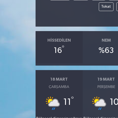
Tokat
HISSEDILEN
NEM
°
16
%63
18 MART
19 MART
ÇARŞAMBA
PERŞEMBE
°
11
1