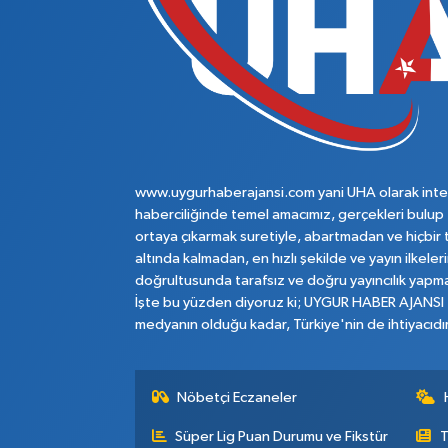
www.uygurhaberajansi.com yani UHA olarak inte
haberciliğinde temel amacımız, gerçekleri bulup
ortaya çıkarmak suretiyle, abartmadan ve hiçbir 
altında kalmadan, en hızlı şekilde ve yayın ilkeler
doğrultusunda tarafsız ve doğru yayıncılık yapma
İşte bu yüzden diyoruz ki; UYGUR HABER AJANSI
medyanın olduğu kadar, Türkiye'nin de ihtiyacıdır
Nöbetçi Eczaneler
Süper Lig Puan Durumu ve Fikstür
T