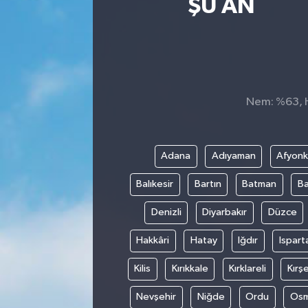
ŞU AN
Nem: %63, Hi
Adana
Adıyaman
Afyonk
Balıkesir
Bartın
Batman
Ba
Denizli
Diyarbakır
Düzce
Hakkâri
Hatay
Iğdır
Ispart
Kilis
Kırıkkale
Kırklareli
Kırşe
Nevşehir
Niğde
Ordu
Osm