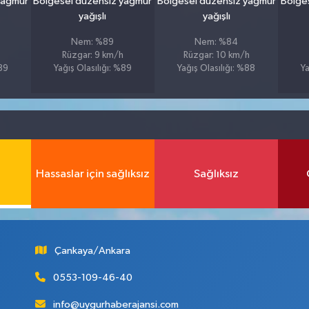
yağmur
Bölgesel düzensiz yağmur
Bölgesel düzensiz yağmur
Bölge
yağışlı
yağışlı
Nem: %89
Nem: %84
Rüzgar: 9 km/h
Rüzgar: 10 km/h
%89
Yağış Olasılığı: %89
Yağış Olasılığı: %88
Ya
Hassaslar için sağlıksız
Sağlıksız
Çankaya/Ankara
0553-109-46-40
info@uygurhaberajansi.com