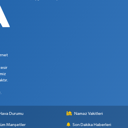
rnet
tesir
imiz
ktır.
.
Hava Durumu
Namaz Vakitleri
üm Manşetler
Son Dakika Haberleri