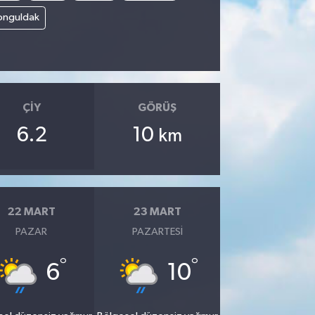
onguldak
ÇIY
GÖRÜŞ
6.2
10
km
22 MART
23 MART
PAZAR
PAZARTESI
°
°
6
10