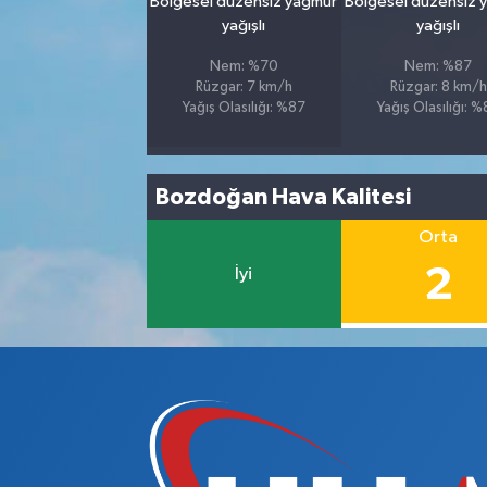
Bölgesel düzensiz yağmur
Bölgesel düzensiz 
yağışlı
yağışlı
Nem: %70
Nem: %87
Rüzgar: 7 km/h
Rüzgar: 8 km/h
Yağış Olasılığı: %87
Yağış Olasılığı: 
Bozdoğan Hava Kalitesi
Orta
2
İyi