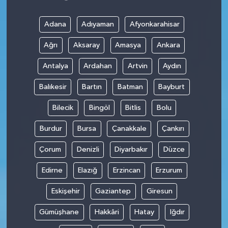
Adana
Adıyaman
Afyonkarahisar
Ağrı
Aksaray
Amasya
Ankara
Antalya
Ardahan
Artvin
Aydın
Balıkesir
Bartın
Batman
Bayburt
Bilecik
Bingöl
Bitlis
Bolu
Burdur
Bursa
Çanakkale
Çankırı
Çorum
Denizli
Diyarbakır
Düzce
Edirne
Elazığ
Erzincan
Erzurum
Eskişehir
Gaziantep
Giresun
Gümüşhane
Hakkâri
Hatay
Iğdır