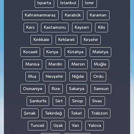
Isparta
İstanbul
İzmir
Kahramanmaraş
Karabük
Karaman
Kars
Kastamonu
Kayseri
Kilis
Kırıkkale
Kırklareli
Kırşehir
Kocaeli
Konya
Kütahya
Malatya
Manisa
Mardin
Mersin
Muğla
Muş
Nevşehir
Niğde
Ordu
Osmaniye
Rize
Sakarya
Samsun
Şanlıurfa
Siirt
Sinop
Sivas
Şırnak
Tekirdağ
Tokat
Trabzon
Tunceli
Uşak
Van
Yalova