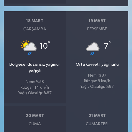
18 MART
19 MART
ÇARŞAMBA
PERŞEMBE
°
°
10
7
Bölgesel düzensiz yağmur
Orta kuvvetli yağmurlu
yağışlı
Nem: %87
Rüzgar: 9 km/h
Nem: %58
Yağış Olasılığı: %87
Rüzgar: 14 km/h
Yağış Olasılığı: %87
20 MART
21 MART
CUMA
CUMARTESI