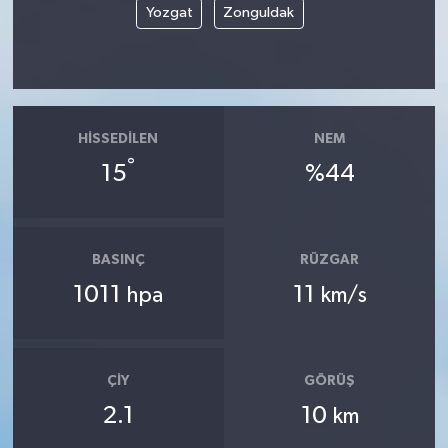
Yozgat
Zonguldak
HISSEDILEN
NEM
°
15
%44
BASINÇ
RÜZGAR
1011
11
hpa
km/s
ÇIY
GÖRÜŞ
2.1
10
km