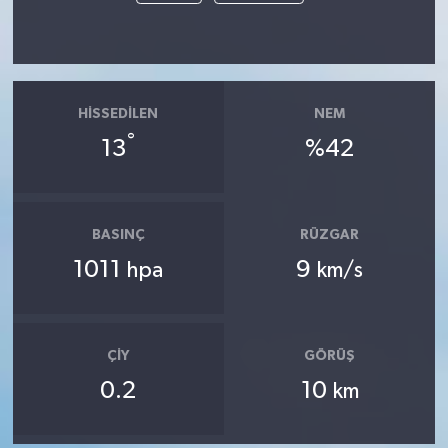
HISSEDILEN
NEM
°
13
%42
BASINÇ
RÜZGAR
1011
9
hpa
km/s
ÇIY
GÖRÜŞ
0.2
10
km