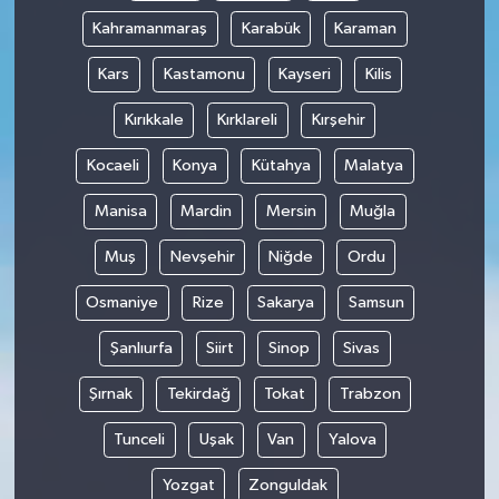
Kahramanmaraş
Karabük
Karaman
Kars
Kastamonu
Kayseri
Kilis
Kırıkkale
Kırklareli
Kırşehir
Kocaeli
Konya
Kütahya
Malatya
Manisa
Mardin
Mersin
Muğla
Muş
Nevşehir
Niğde
Ordu
Osmaniye
Rize
Sakarya
Samsun
Şanlıurfa
Siirt
Sinop
Sivas
Şırnak
Tekirdağ
Tokat
Trabzon
Tunceli
Uşak
Van
Yalova
Yozgat
Zonguldak