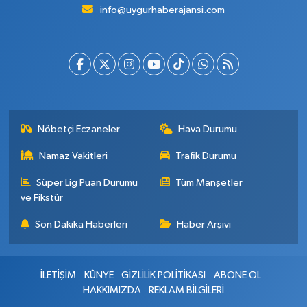
info@uygurhaberajansi.com
Nöbetçi Eczaneler
Hava Durumu
Namaz Vakitleri
Trafik Durumu
Süper Lig Puan Durumu
Tüm Manşetler
ve Fikstür
Son Dakika Haberleri
Haber Arşivi
İLETİŞİM
KÜNYE
GİZLİLİK POLİTİKASI
ABONE OL
HAKKIMIZDA
REKLAM BİLGİLERİ