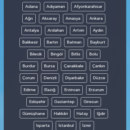
Adana
Adıyaman
Afyonkarahisar
Ağrı
Aksaray
Amasya
Ankara
Antalya
Ardahan
Artvin
Aydın
Balıkesir
Bartın
Batman
Bayburt
Bilecik
Bingöl
Bitlis
Bolu
Burdur
Bursa
Çanakkale
Çankırı
Çorum
Denizli
Diyarbakır
Düzce
Edirne
Elazığ
Erzincan
Erzurum
Eskişehir
Gaziantep
Giresun
Gümüşhane
Hakkâri
Hatay
Iğdır
Isparta
İstanbul
İzmir