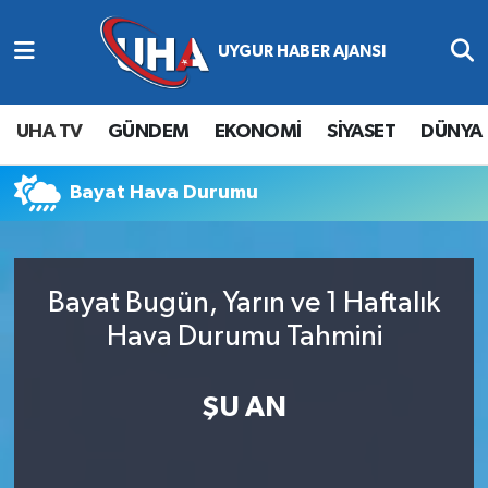
Abone Ol
Nöbetçi Eczaneler
UHA TV
GÜNDEM
EKONOMİ
SİYASET
DÜNYA
Gündem
Hava Durumu
Bayat Hava Durumu
Ekonomi
Namaz Vakitleri
Magazin
Trafik Durumu
Bayat Bugün, Yarın ve 1 Haftalık
Siyaset
Süper Lig Puan Durumu ve Fikstür
Hava Durumu Tahmini
Spor
Tüm Manşetler
ŞU AN
Yaşam
Son Dakika Haberleri
Haber Arşivi