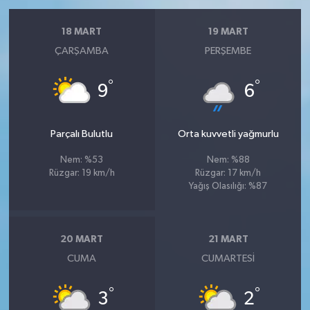
18 MART
19 MART
ÇARŞAMBA
PERŞEMBE
°
°
9
6
Parçalı Bulutlu
Orta kuvvetli yağmurlu
Nem: %53
Nem: %88
Rüzgar: 19 km/h
Rüzgar: 17 km/h
Yağış Olasılığı: %87
20 MART
21 MART
CUMA
CUMARTESI
°
°
3
2