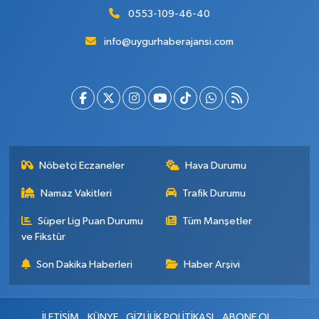
0553-109-46-40
info@uygurhaberajansi.com
Nöbetçi Eczaneler
Hava Durumu
Namaz Vakitleri
Trafik Durumu
Süper Lig Puan Durumu
Tüm Manşetler
ve Fikstür
Son Dakika Haberleri
Haber Arşivi
İLETİŞİM
KÜNYE
GİZLİLİK POLİTİKASI
ABONE OL