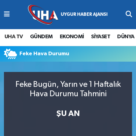
Abone Ol
Nöbetçi Eczaneler
UHA TV
GÜNDEM
EKONOMİ
SİYASET
DÜNYA
Gündem
Hava Durumu
Feke Hava Durumu
Ekonomi
Namaz Vakitleri
Magazin
Trafik Durumu
Feke Bugün, Yarın ve 1 Haftalık
Siyaset
Süper Lig Puan Durumu ve Fikstür
Hava Durumu Tahmini
Spor
Tüm Manşetler
ŞU AN
Yaşam
Son Dakika Haberleri
Haber Arşivi