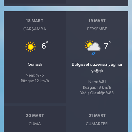
18 MART
19 MART
ÇARŞAMBA
PERŞEMBE
°
°
6
7
Güneşli
Bölgesel düzensiz yağmur
yağışlı
Nem: %76
Rüzgar: 12 km/h
Nem: %81
Rüzgar: 18 km/h
Yağış Olasılığı: %83
20 MART
21 MART
CUMA
CUMARTESI