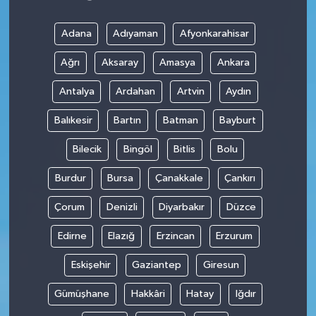
Adana
Adıyaman
Afyonkarahisar
Ağrı
Aksaray
Amasya
Ankara
Antalya
Ardahan
Artvin
Aydın
Balıkesir
Bartın
Batman
Bayburt
Bilecik
Bingöl
Bitlis
Bolu
Burdur
Bursa
Çanakkale
Çankırı
Çorum
Denizli
Diyarbakır
Düzce
Edirne
Elazığ
Erzincan
Erzurum
Eskişehir
Gaziantep
Giresun
Gümüşhane
Hakkâri
Hatay
Iğdır