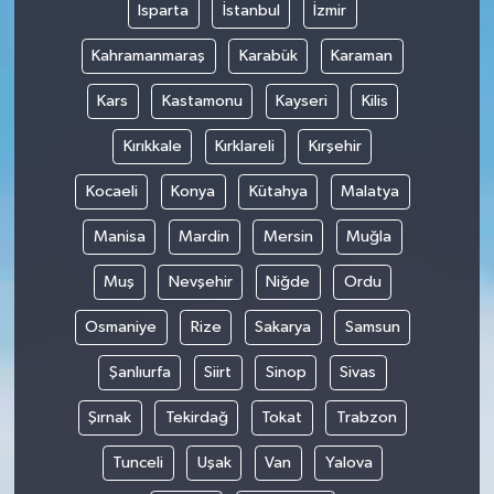
Isparta
İstanbul
İzmir
Kahramanmaraş
Karabük
Karaman
Kars
Kastamonu
Kayseri
Kilis
Kırıkkale
Kırklareli
Kırşehir
Kocaeli
Konya
Kütahya
Malatya
Manisa
Mardin
Mersin
Muğla
Muş
Nevşehir
Niğde
Ordu
Osmaniye
Rize
Sakarya
Samsun
Şanlıurfa
Siirt
Sinop
Sivas
Şırnak
Tekirdağ
Tokat
Trabzon
Tunceli
Uşak
Van
Yalova