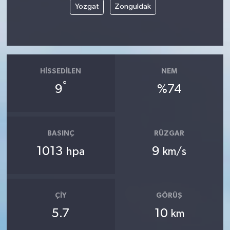
Yozgat
Zonguldak
HISSEDILEN
NEM
°
9
%74
BASINÇ
RÜZGAR
1013
9
hpa
km/s
ÇIY
GÖRÜŞ
5.7
10
km