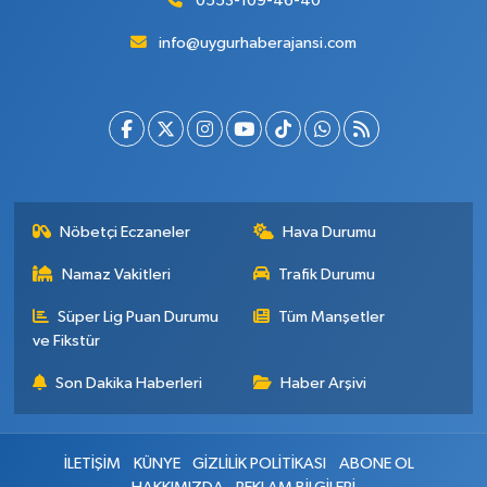
0553-109-46-40
info@uygurhaberajansi.com
Nöbetçi Eczaneler
Hava Durumu
Namaz Vakitleri
Trafik Durumu
Süper Lig Puan Durumu
Tüm Manşetler
ve Fikstür
Son Dakika Haberleri
Haber Arşivi
İLETİŞİM
KÜNYE
GİZLİLİK POLİTİKASI
ABONE OL