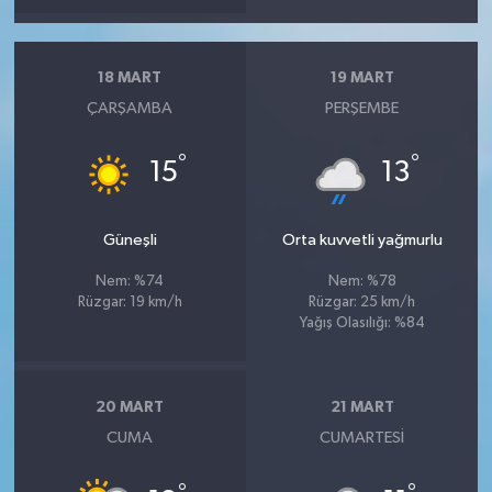
18 MART
19 MART
ÇARŞAMBA
PERŞEMBE
°
°
15
13
Güneşli
Orta kuvvetli yağmurlu
Nem: %74
Nem: %78
Rüzgar: 19 km/h
Rüzgar: 25 km/h
Yağış Olasılığı: %84
20 MART
21 MART
CUMA
CUMARTESI