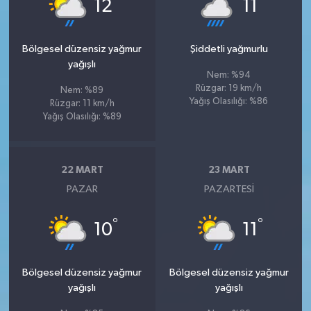
°
°
12
11
Bölgesel düzensiz yağmur
Şiddetli yağmurlu
yağışlı
Nem: %94
Rüzgar: 19 km/h
Nem: %89
Yağış Olasılığı: %86
Rüzgar: 11 km/h
Yağış Olasılığı: %89
22 MART
23 MART
PAZAR
PAZARTESI
°
°
10
11
Bölgesel düzensiz yağmur
Bölgesel düzensiz yağmur
yağışlı
yağışlı