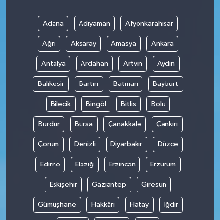
Adana
Adıyaman
Afyonkarahisar
Ağrı
Aksaray
Amasya
Ankara
Antalya
Ardahan
Artvin
Aydın
Balıkesir
Bartın
Batman
Bayburt
Bilecik
Bingöl
Bitlis
Bolu
Burdur
Bursa
Çanakkale
Çankırı
Çorum
Denizli
Diyarbakır
Düzce
Edirne
Elazığ
Erzincan
Erzurum
Eskişehir
Gaziantep
Giresun
Gümüşhane
Hakkâri
Hatay
Iğdır