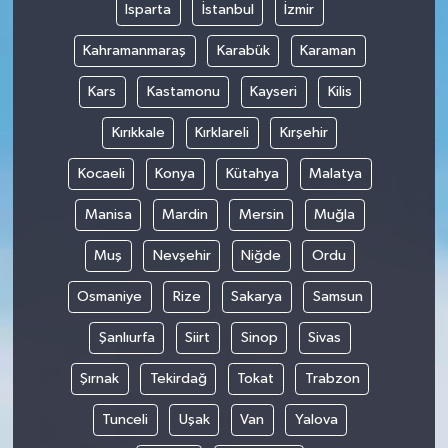
Isparta
İstanbul
İzmir
Kahramanmaraş
Karabük
Karaman
Kars
Kastamonu
Kayseri
Kilis
Kırıkkale
Kırklareli
Kırşehir
Kocaeli
Konya
Kütahya
Malatya
Manisa
Mardin
Mersin
Muğla
Muş
Nevşehir
Niğde
Ordu
Osmaniye
Rize
Sakarya
Samsun
Şanlıurfa
Siirt
Sinop
Sivas
Şırnak
Tekirdağ
Tokat
Trabzon
Tunceli
Uşak
Van
Yalova