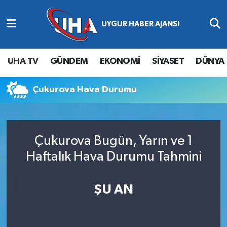
Abone Ol
Nöbetçi Eczaneler
UHA TV
GÜNDEM
EKONOMİ
SİYASET
DÜNYA
Gündem
Hava Durumu
Çukurova Hava Durumu
Ekonomi
Namaz Vakitleri
Magazin
Trafik Durumu
Çukurova Bugün, Yarın ve 1
Siyaset
Süper Lig Puan Durumu ve Fikstür
Haftalık Hava Durumu Tahmini
Spor
Tüm Manşetler
ŞU AN
Yaşam
Son Dakika Haberleri
Haber Arşivi