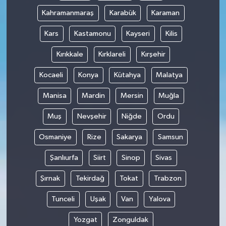
Kahramanmaraş
Karabük
Karaman
Kars
Kastamonu
Kayseri
Kilis
Kırıkkale
Kırklareli
Kırşehir
Kocaeli
Konya
Kütahya
Malatya
Manisa
Mardin
Mersin
Muğla
Muş
Nevşehir
Niğde
Ordu
Osmaniye
Rize
Sakarya
Samsun
Şanlıurfa
Siirt
Sinop
Sivas
Şırnak
Tekirdağ
Tokat
Trabzon
Tunceli
Uşak
Van
Yalova
Yozgat
Zonguldak