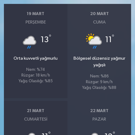
19 MART
20 MART
PERŞEMBE
CUMA
°
°
13
11
Orta kuvvetli yağmurlu
Bölgesel düzensiz yağmur
yağışlı
Nem: %74
Rüzgar: 18 km/h
Nem: %86
Yağış Olasılığı: %85
Rüzgar: 9 km/h
Yağış Olasılığı: %88
21 MART
22 MART
CUMARTESI
PAZAR
°
°