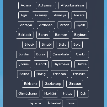
Adana
Adıyaman
Afyonkarahisar
Ağrı
Aksaray
Amasya
Ankara
Antalya
Ardahan
Artvin
Aydın
Balıkesir
Bartın
Batman
Bayburt
Bilecik
Bingöl
Bitlis
Bolu
Burdur
Bursa
Çanakkale
Çankırı
Çorum
Denizli
Diyarbakır
Düzce
Edirne
Elazığ
Erzincan
Erzurum
Eskişehir
Gaziantep
Giresun
Gümüşhane
Hakkâri
Hatay
Iğdır
Isparta
İstanbul
İzmir