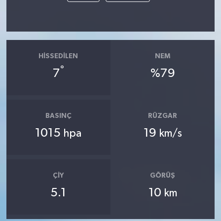
HISSEDILEN
NEM
°
7
%79
BASINÇ
RÜZGAR
1015
19
hpa
km/s
ÇIY
GÖRÜŞ
5.1
10
km