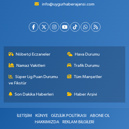
info@uygurhaberajansi.com
Nöbetçi Eczaneler
Hava Durumu
Namaz Vakitleri
Trafik Durumu
Süper Lig Puan Durumu
Tüm Manşetler
ve Fikstür
Son Dakika Haberleri
Haber Arşivi
İLETİŞİM
KÜNYE
GİZLİLİK POLİTİKASI
ABONE OL
HAKKIMIZDA
REKLAM BİLGİLERİ