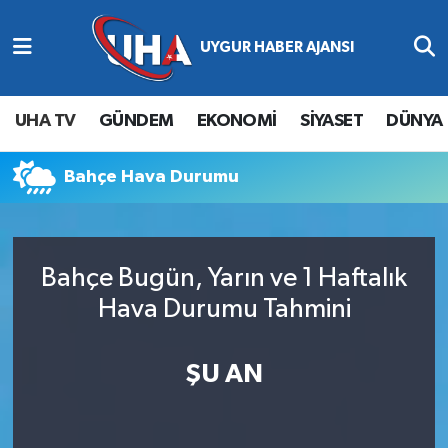
Abone Ol
Nöbetçi Eczaneler
UHA TV
GÜNDEM
EKONOMİ
SİYASET
DÜNYA
Gündem
Hava Durumu
Bahçe Hava Durumu
Ekonomi
Namaz Vakitleri
Magazin
Trafik Durumu
Bahçe Bugün, Yarın ve 1 Haftalık
Siyaset
Süper Lig Puan Durumu ve Fikstür
Hava Durumu Tahmini
Spor
Tüm Manşetler
ŞU AN
Yaşam
Son Dakika Haberleri
Haber Arşivi