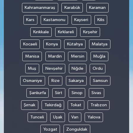
Kahramanmaraş
Karabük
Karaman
Kars
Kastamonu
Kayseri
Kilis
Kırıkkale
Kırklareli
Kırşehir
Kocaeli
Konya
Kütahya
Malatya
Manisa
Mardin
Mersin
Muğla
Muş
Nevşehir
Niğde
Ordu
Osmaniye
Rize
Sakarya
Samsun
Şanlıurfa
Siirt
Sinop
Sivas
Şırnak
Tekirdağ
Tokat
Trabzon
Tunceli
Uşak
Van
Yalova
Yozgat
Zonguldak