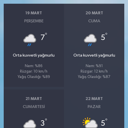
19 MART
20 MART
PERŞEMBE
CUMA
°
°
7
5
Orta kuvvetli yağmurlu
Orta kuvvetli yağmurlu
Nem: %86
Nem: %91
Rüzgar: 10 km/h
Rüzgar: 12 km/h
Yağış Olasılığı: %89
Yağış Olasılığı: %87
21 MART
22 MART
CUMARTESI
PAZAR
°
°
3
5