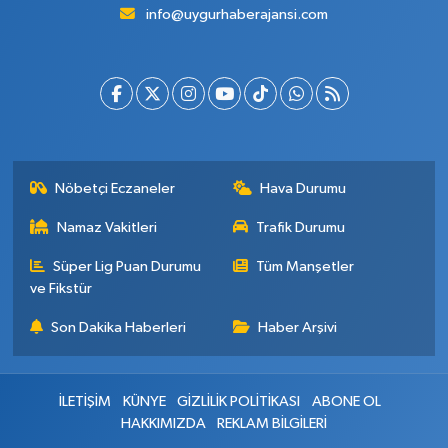
info@uygurhaberajansi.com
Nöbetçi Eczaneler
Hava Durumu
Namaz Vakitleri
Trafik Durumu
Süper Lig Puan Durumu
Tüm Manşetler
ve Fikstür
Son Dakika Haberleri
Haber Arşivi
İLETİŞİM
KÜNYE
GİZLİLİK POLİTİKASI
ABONE OL
HAKKIMIZDA
REKLAM BİLGİLERİ