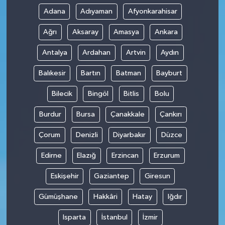
Adana
Adıyaman
Afyonkarahisar
Ağrı
Aksaray
Amasya
Ankara
Antalya
Ardahan
Artvin
Aydın
Balıkesir
Bartın
Batman
Bayburt
Bilecik
Bingöl
Bitlis
Bolu
Burdur
Bursa
Çanakkale
Çankırı
Çorum
Denizli
Diyarbakır
Düzce
Edirne
Elazığ
Erzincan
Erzurum
Eskişehir
Gaziantep
Giresun
Gümüşhane
Hakkâri
Hatay
Iğdır
Isparta
İstanbul
İzmir