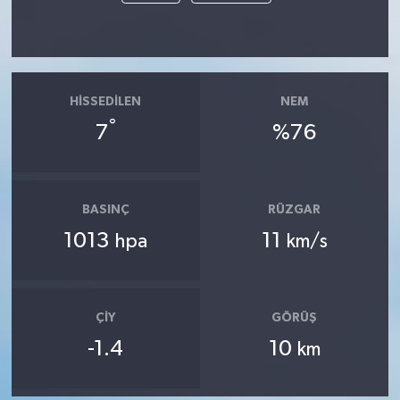
HISSEDILEN
NEM
°
7
%76
BASINÇ
RÜZGAR
1013
11
hpa
km/s
ÇIY
GÖRÜŞ
-1.4
10
km