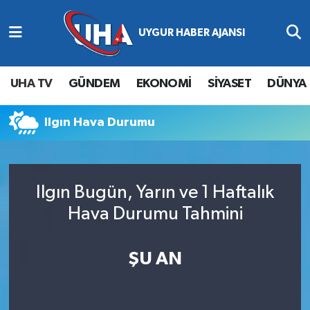
Abone Ol
Nöbetçi Eczaneler
UHA TV
GÜNDEM
EKONOMİ
SİYASET
DÜNYA
Gündem
Hava Durumu
Ilgın Hava Durumu
Ekonomi
Namaz Vakitleri
Magazin
Trafik Durumu
Ilgın Bugün, Yarın ve 1 Haftalık
Siyaset
Süper Lig Puan Durumu ve Fikstür
Hava Durumu Tahmini
Spor
Tüm Manşetler
ŞU AN
Yaşam
Son Dakika Haberleri
Haber Arşivi