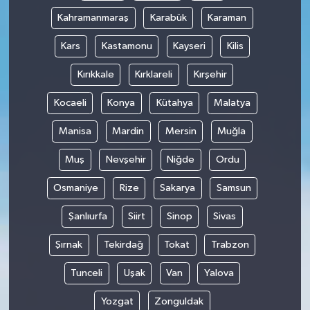
Kahramanmaraş
Karabük
Karaman
Kars
Kastamonu
Kayseri
Kilis
Kırıkkale
Kırklareli
Kırşehir
Kocaeli
Konya
Kütahya
Malatya
Manisa
Mardin
Mersin
Muğla
Muş
Nevşehir
Niğde
Ordu
Osmaniye
Rize
Sakarya
Samsun
Şanlıurfa
Siirt
Sinop
Sivas
Şırnak
Tekirdağ
Tokat
Trabzon
Tunceli
Uşak
Van
Yalova
Yozgat
Zonguldak