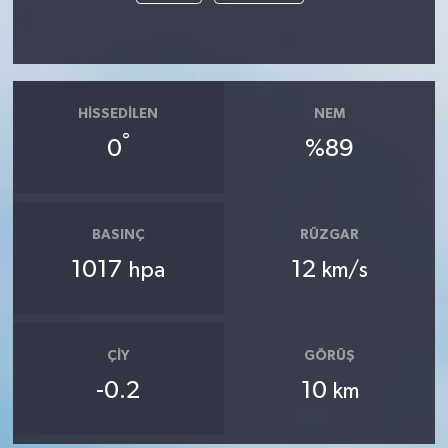
HISSEDILEN
NEM
°
0
%89
BASINÇ
RÜZGAR
1017
12
hpa
km/s
ÇIY
GÖRÜŞ
-0.2
10
km