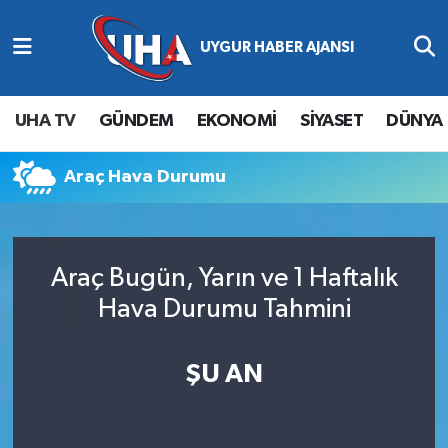
Abone Ol
Nöbetçi Eczaneler
UHA TV
GÜNDEM
EKONOMİ
SİYASET
DÜNYA
Gündem
Hava Durumu
Araç Hava Durumu
Ekonomi
Namaz Vakitleri
Magazin
Trafik Durumu
Araç Bugün, Yarın ve 1 Haftalık
Siyaset
Süper Lig Puan Durumu ve Fikstür
Hava Durumu Tahmini
Spor
Tüm Manşetler
ŞU AN
Yaşam
Son Dakika Haberleri
Haber Arşivi