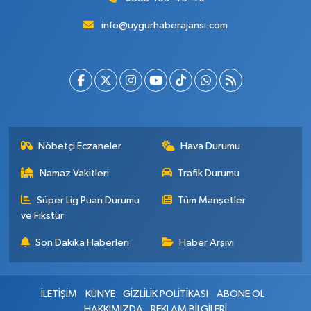
info@uygurhaberajansi.com
Nöbetçi Eczaneler
Hava Durumu
Namaz Vakitleri
Trafik Durumu
Süper Lig Puan Durumu
Tüm Manşetler
ve Fikstür
Son Dakika Haberleri
Haber Arşivi
İLETİŞİM
KÜNYE
GİZLİLİK POLİTİKASI
ABONE OL
HAKKIMIZDA
REKLAM BİLGİLERİ