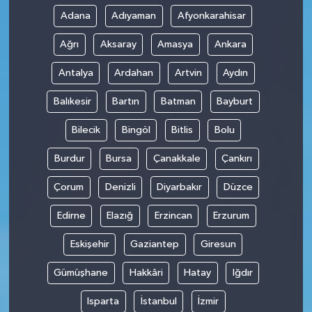
Adana
Adıyaman
Afyonkarahisar
Ağrı
Aksaray
Amasya
Ankara
Antalya
Ardahan
Artvin
Aydın
Balıkesir
Bartın
Batman
Bayburt
Bilecik
Bingöl
Bitlis
Bolu
Burdur
Bursa
Çanakkale
Çankırı
Çorum
Denizli
Diyarbakır
Düzce
Edirne
Elazığ
Erzincan
Erzurum
Eskişehir
Gaziantep
Giresun
Gümüşhane
Hakkâri
Hatay
Iğdır
Isparta
İstanbul
İzmir