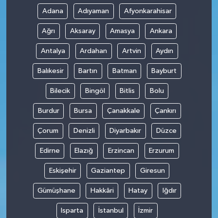
Adana
Adıyaman
Afyonkarahisar
Ağrı
Aksaray
Amasya
Ankara
Antalya
Ardahan
Artvin
Aydın
Balıkesir
Bartın
Batman
Bayburt
Bilecik
Bingöl
Bitlis
Bolu
Burdur
Bursa
Çanakkale
Çankırı
Çorum
Denizli
Diyarbakır
Düzce
Edirne
Elazığ
Erzincan
Erzurum
Eskişehir
Gaziantep
Giresun
Gümüşhane
Hakkâri
Hatay
Iğdır
Isparta
İstanbul
İzmir