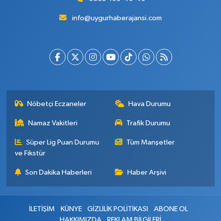
info@uygurhaberajansi.com
Nöbetçi Eczaneler
Hava Durumu
Namaz Vakitleri
Trafik Durumu
Süper Lig Puan Durumu
Tüm Manşetler
ve Fikstür
Son Dakika Haberleri
Haber Arşivi
İLETİŞİM
KÜNYE
GİZLİLİK POLİTİKASI
ABONE OL
HAKKIMIZDA
REKLAM BİLGİLERİ