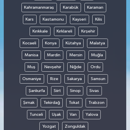
Kahramanmaraş
Karabük
Karaman
Kars
Kastamonu
Kayseri
Kilis
Kırıkkale
Kırklareli
Kırşehir
Kocaeli
Konya
Kütahya
Malatya
Manisa
Mardin
Mersin
Muğla
Muş
Nevşehir
Niğde
Ordu
Osmaniye
Rize
Sakarya
Samsun
Şanlıurfa
Siirt
Sinop
Sivas
Şırnak
Tekirdağ
Tokat
Trabzon
Tunceli
Uşak
Van
Yalova
Yozgat
Zonguldak