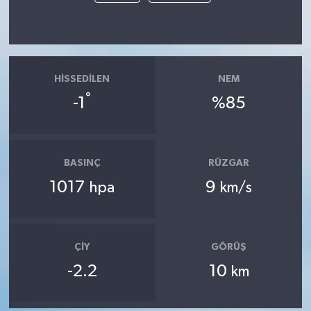
HISSEDILEN
NEM
°
-1
%85
BASINÇ
RÜZGAR
1017
9
hpa
km/s
ÇIY
GÖRÜŞ
-2.2
10
km