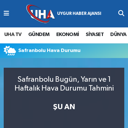
Abone Ol
Nöbetçi Eczaneler
UHA TV
GÜNDEM
EKONOMİ
SİYASET
DÜNYA
Gündem
Hava Durumu
Safranbolu Hava Durumu
Ekonomi
Namaz Vakitleri
Magazin
Trafik Durumu
Safranbolu Bugün, Yarın ve 1
Siyaset
Süper Lig Puan Durumu ve Fikstür
Haftalık Hava Durumu Tahmini
Spor
Tüm Manşetler
ŞU AN
Yaşam
Son Dakika Haberleri
Haber Arşivi