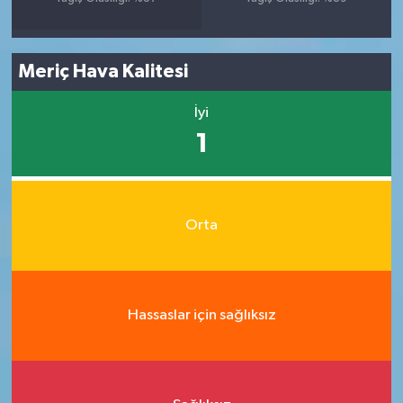
Meriç Hava Kalitesi
İyi
1
Orta
Hassaslar için sağlıksız