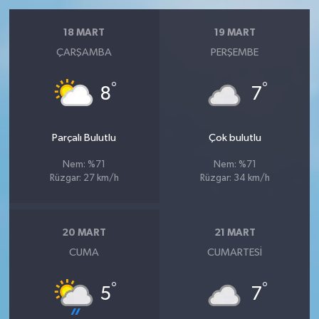
18 MART
19 MART
ÇARŞAMBA
PERŞEMBE
°
°
8
7
Parçalı Bulutlu
Çok bulutlu
Nem: %71
Nem: %71
Rüzgar: 27 km/h
Rüzgar: 34 km/h
20 MART
21 MART
CUMA
CUMARTESI
°
°
5
7