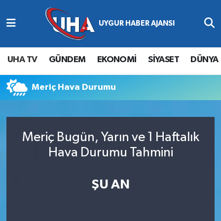
Abone Ol
Nöbetçi Eczaneler
UHA TV
GÜNDEM
EKONOMİ
SİYASET
DÜNYA
Gündem
Hava Durumu
Meriç Hava Durumu
Ekonomi
Namaz Vakitleri
Magazin
Trafik Durumu
Meriç Bugün, Yarın ve 1 Haftalık
Siyaset
Süper Lig Puan Durumu ve Fikstür
Hava Durumu Tahmini
Spor
Tüm Manşetler
ŞU AN
Yaşam
Son Dakika Haberleri
Haber Arşivi