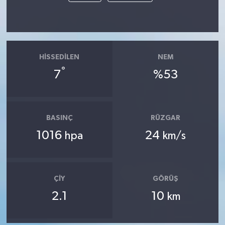
HISSEDILEN
NEM
°
7
%53
BASINÇ
RÜZGAR
1016
24
hpa
km/s
ÇIY
GÖRÜŞ
2.1
10
km