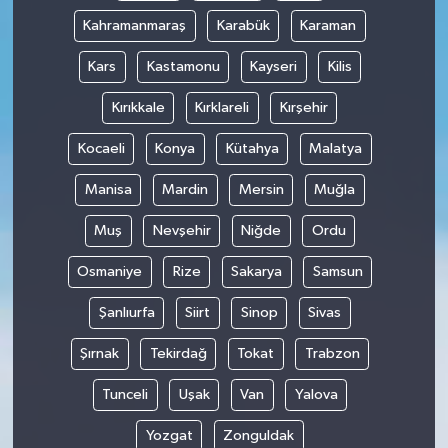
Kahramanmaraş
Karabük
Karaman
Kars
Kastamonu
Kayseri
Kilis
Kırıkkale
Kırklareli
Kırşehir
Kocaeli
Konya
Kütahya
Malatya
Manisa
Mardin
Mersin
Muğla
Muş
Nevşehir
Niğde
Ordu
Osmaniye
Rize
Sakarya
Samsun
Şanlıurfa
Siirt
Sinop
Sivas
Şırnak
Tekirdağ
Tokat
Trabzon
Tunceli
Uşak
Van
Yalova
Yozgat
Zonguldak