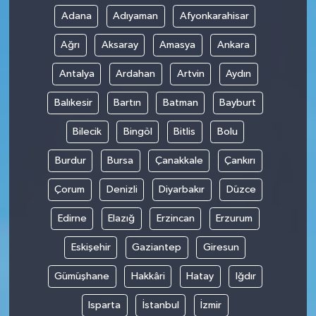
Adana
Adıyaman
Afyonkarahisar
Ağrı
Aksaray
Amasya
Ankara
Antalya
Ardahan
Artvin
Aydın
Balıkesir
Bartın
Batman
Bayburt
Bilecik
Bingöl
Bitlis
Bolu
Burdur
Bursa
Çanakkale
Çankırı
Çorum
Denizli
Diyarbakır
Düzce
Edirne
Elazığ
Erzincan
Erzurum
Eskişehir
Gaziantep
Giresun
Gümüşhane
Hakkâri
Hatay
Iğdır
Isparta
İstanbul
İzmir