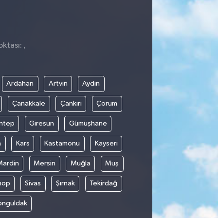
ktası: ,
Ardahan
Artvin
Aydın
Çanakkale
Çankırı
Çorum
ntep
Giresun
Gümüşhane
n
Kars
Kastamonu
Kayseri
Mardin
Mersin
Muğla
Muş
nop
Sivas
Şırnak
Tekirdağ
onguldak