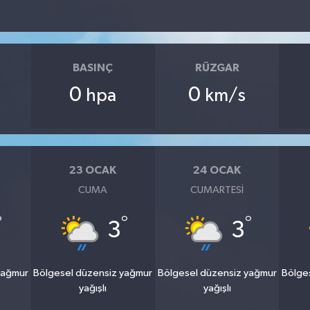
BASINÇ
RÜZGAR
0
0
hpa
km/s
23 OCAK
24 OCAK
CUMA
CUMARTESI
°
°
°
3
3
yağmur
Bölgesel düzensiz yağmur
Bölgesel düzensiz yağmur
Bölge
yağışlı
yağışlı