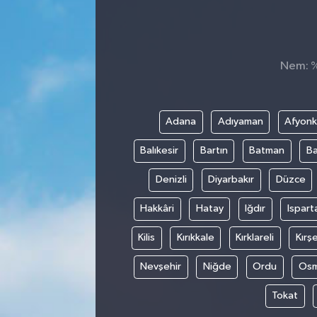
Nem: %,
Adana
Adıyaman
Afyonk
Balıkesir
Bartın
Batman
Ba
Denizli
Diyarbakır
Düzce
Hakkâri
Hatay
Iğdır
Ispart
Kilis
Kırıkkale
Kırklareli
Kırşe
Nevşehir
Niğde
Ordu
Osm
Tokat