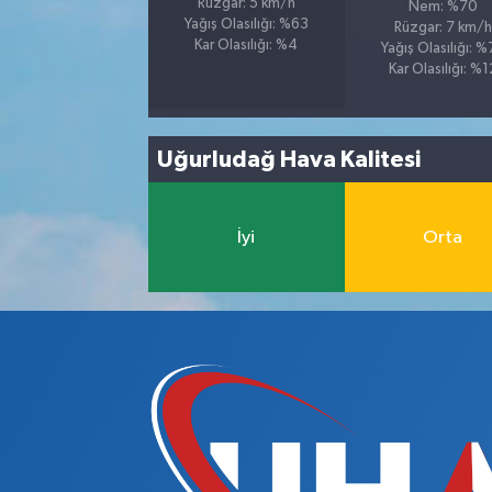
Rüzgar: 5 km/h
Nem: %70
Yağış Olasılığı: %63
Rüzgar: 7 km/h
Kar Olasılığı: %4
Yağış Olasılığı: 
Kar Olasılığı: %1
Uğurludağ Hava Kalitesi
İyi
Orta