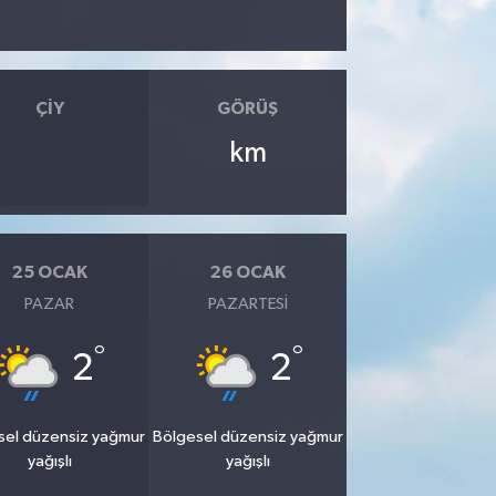
ÇIY
GÖRÜŞ
km
25 OCAK
26 OCAK
PAZAR
PAZARTESI
°
°
2
2
sel düzensiz yağmur
Bölgesel düzensiz yağmur
yağışlı
yağışlı