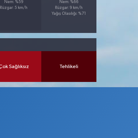
Nem: %59
Nem: %66
Rüzgar: 5 km/h
Rüzgar: 9 km/h
Yağış Olasılığı: %71
Çok Sağlıksız
Tehlikeli