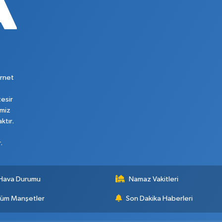
rnet
tesir
imiz
ktır.
.
Hava Durumu
Namaz Vakitleri
üm Manşetler
Son Dakika Haberleri