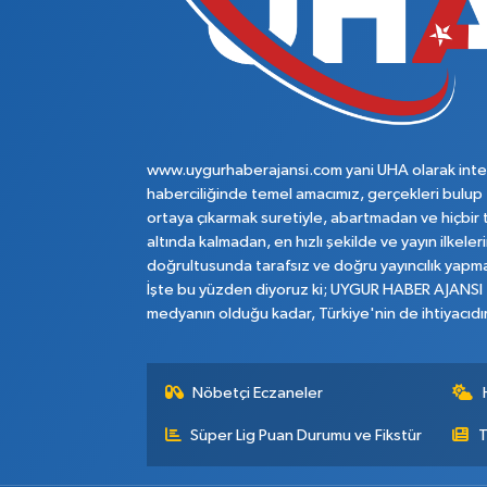
www.uygurhaberajansi.com yani UHA olarak inte
haberciliğinde temel amacımız, gerçekleri bulup
ortaya çıkarmak suretiyle, abartmadan ve hiçbir 
altında kalmadan, en hızlı şekilde ve yayın ilkeler
doğrultusunda tarafsız ve doğru yayıncılık yapma
İşte bu yüzden diyoruz ki; UYGUR HABER AJANSI
medyanın olduğu kadar, Türkiye'nin de ihtiyacıdır
Nöbetçi Eczaneler
Süper Lig Puan Durumu ve Fikstür
T