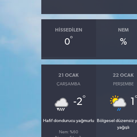
HISSEDILEN
NEM
°
0
%
21 OCAK
22 OCAK
ÇARŞAMBA
PERŞEMBE
°
-2
1
Hafif dondurucu yağmurlu
Bölgesel düzensiz 
yağışlı
Nem: %60