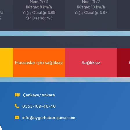
Nem: %73
Nem: %77
Rüzgar: 8 km/h
Rüzgar: 10 km/h
%75
Yağış Olasılığı: %89
Yağış Olasılığı: %87
2
Kar Olasılığı: %3
Hassaslar için sağlıksız
Sağlıksız
Çankaya/Ankara
0553-109-46-40
info@uygurhaberajansi.com