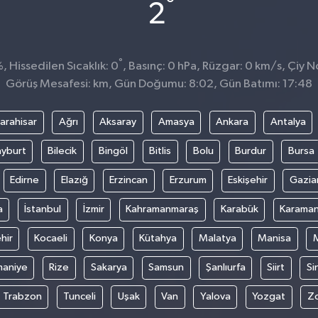
°
2
°
 Hissedilen Sıcaklık: 0
, Basınç: 0 hPa, Rüzgar: 0 km/s, Çiy No
Görüş Mesafesi: km, Gün Doğumu: 8:02, Gün Batımı: 17:48
arahisar
Ağrı
Aksaray
Amasya
Ankara
Antalya
yburt
Bilecik
Bingöl
Bitlis
Bolu
Burdur
Bursa
Edirne
Elazığ
Erzincan
Erzurum
Eskişehir
Gazia
a
İstanbul
İzmir
Kahramanmaraş
Karabük
Karama
hir
Kocaeli
Konya
Kütahya
Malatya
Manisa
aniye
Rize
Sakarya
Samsun
Şanlıurfa
Siirt
Si
Trabzon
Tunceli
Uşak
Van
Yalova
Yozgat
Z