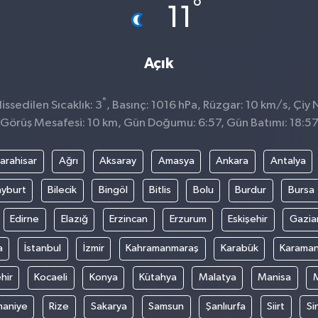
°
11
Açık
°
ssedilen Sıcaklık: 3
, Basınç: 1016 hPa, Rüzgar: 10 km/s, Çiy N
Görüş Mesafesi: 10 km, Gün Doğumu: 6:57, Gün Batımı: 18:5
arahisar
Ağrı
Aksaray
Amasya
Ankara
Antalya
yburt
Bilecik
Bingöl
Bitlis
Bolu
Burdur
Bursa
Edirne
Elazığ
Erzincan
Erzurum
Eskişehir
Gazia
a
İstanbul
İzmir
Kahramanmaraş
Karabük
Karama
hir
Kocaeli
Konya
Kütahya
Malatya
Manisa
aniye
Rize
Sakarya
Samsun
Şanlıurfa
Siirt
Si