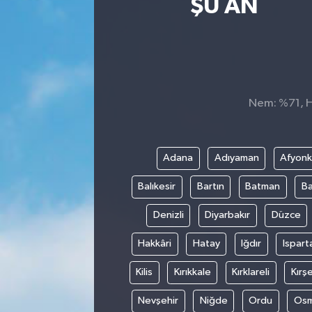
ŞU AN
Nem: %71, Hi
Adana
Adıyaman
Afyonk
Balıkesir
Bartın
Batman
Ba
Denizli
Diyarbakır
Düzce
Hakkâri
Hatay
Iğdır
Ispart
Kilis
Kırıkkale
Kırklareli
Kırşe
Nevşehir
Niğde
Ordu
Osm