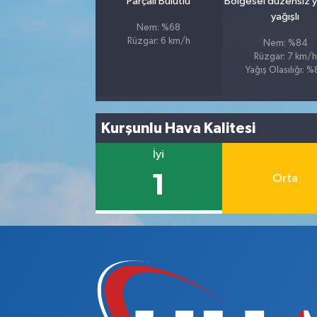
Parçalı Bulutlu
Bölgesel düzensiz 
yağışlı
Nem: %68
Rüzgar: 6 km/h
Nem: %84
Rüzgar: 7 km/h
Yağış Olasılığı: 
Kurşunlu Hava Kalitesi
İyi
1
Orta