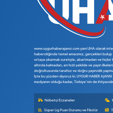
www.uygurhaberajansi.com yani UHA olarak inte
haberciliğinde temel amacımız, gerçekleri bulup
ortaya çıkarmak suretiyle, abartmadan ve hiçbir 
altında kalmadan, en hızlı şekilde ve yayın ilkeler
doğrultusunda tarafsız ve doğru yayıncılık yapma
İşte bu yüzden diyoruz ki; UYGUR HABER AJANSI
medyanın olduğu kadar, Türkiye'nin de ihtiyacıdır
Nöbetçi Eczaneler
Süper Lig Puan Durumu ve Fikstür
T