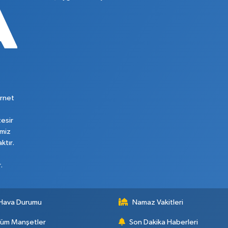
rnet
tesir
imiz
ktır.
.
Hava Durumu
Namaz Vakitleri
üm Manşetler
Son Dakika Haberleri