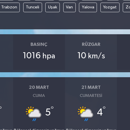
Trabzon
Tunceli
Uşak
Van
Yalova
Yozgat
Z
BASINÇ
RÜZGAR
1016
10
hpa
km/s
20 MART
21 MART
CUMA
CUMARTESI
°
°
°
5
4