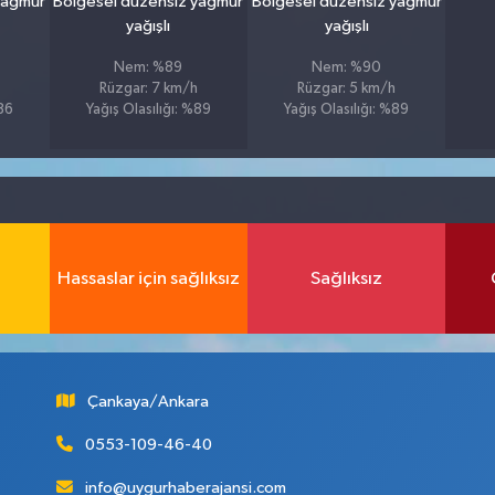
yağmur
Bölgesel düzensiz yağmur
Bölgesel düzensiz yağmur
yağışlı
yağışlı
Nem: %89
Nem: %90
Rüzgar: 7 km/h
Rüzgar: 5 km/h
%86
Yağış Olasılığı: %89
Yağış Olasılığı: %89
Hassaslar için sağlıksız
Sağlıksız
Çankaya/Ankara
0553-109-46-40
info@uygurhaberajansi.com