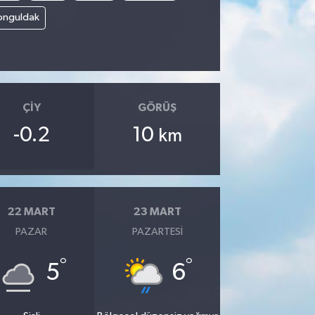
onguldak
ÇIY
GÖRÜŞ
-0.2
10
km
22 MART
23 MART
PAZAR
PAZARTESI
°
°
5
6