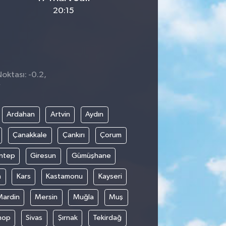
20:15
oktası: -0.2,
7
Ardahan
Artvin
Aydın
Çanakkale
Çankırı
Çorum
ntep
Giresun
Gümüşhane
n
Kars
Kastamonu
Kayseri
Mardin
Mersin
Muğla
Muş
nop
Sivas
Şırnak
Tekirdağ