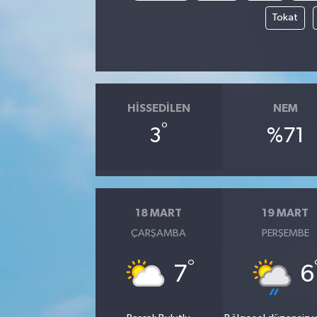
Tokat
HISSEDILEN
NEM
°
3
%71
18 MART
19 MART
ÇARŞAMBA
PERŞEMBE
°
7
6