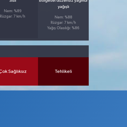
Sisli
Bölgesel düzensiz yağmur
yağışlı
Nem: %89
Rüzgar: 7 km/h
Nem: %88
Rüzgar: 7 km/h
Yağış Olasılığı: %86
Çok Sağlıksız
Tehlikeli