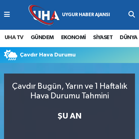
Abone Ol
Nöbetçi Eczaneler
UHA TV
GÜNDEM
EKONOMİ
SİYASET
DÜNYA
Gündem
Hava Durumu
Çavdır Hava Durumu
Ekonomi
Namaz Vakitleri
Magazin
Trafik Durumu
Çavdır Bugün, Yarın ve 1 Haftalık
Siyaset
Süper Lig Puan Durumu ve Fikstür
Hava Durumu Tahmini
Spor
Tüm Manşetler
ŞU AN
Yaşam
Son Dakika Haberleri
Haber Arşivi