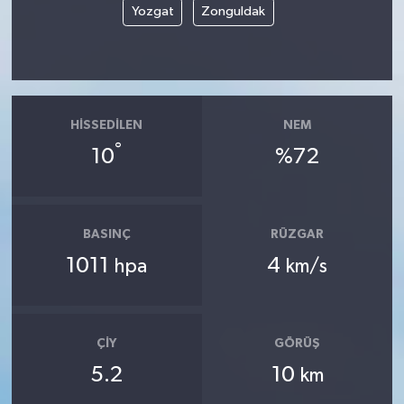
Yozgat
Zonguldak
HISSEDILEN
NEM
°
10
%72
BASINÇ
RÜZGAR
1011
4
hpa
km/s
ÇIY
GÖRÜŞ
5.2
10
km