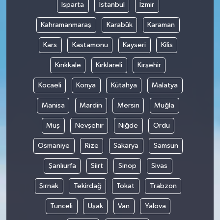
Isparta
İstanbul
İzmir
Kahramanmaraş
Karabük
Karaman
Kars
Kastamonu
Kayseri
Kilis
Kırıkkale
Kırklareli
Kırşehir
Kocaeli
Konya
Kütahya
Malatya
Manisa
Mardin
Mersin
Muğla
Muş
Nevşehir
Niğde
Ordu
Osmaniye
Rize
Sakarya
Samsun
Şanlıurfa
Siirt
Sinop
Sivas
Şırnak
Tekirdağ
Tokat
Trabzon
Tunceli
Uşak
Van
Yalova