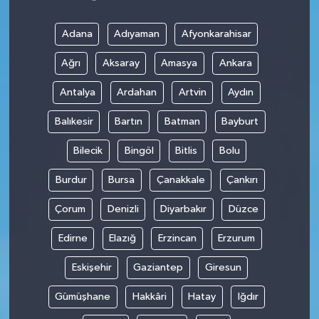
Adana
Adıyaman
Afyonkarahisar
Ağrı
Aksaray
Amasya
Ankara
Antalya
Ardahan
Artvin
Aydın
Balıkesir
Bartın
Batman
Bayburt
Bilecik
Bingöl
Bitlis
Bolu
Burdur
Bursa
Çanakkale
Çankırı
Çorum
Denizli
Diyarbakır
Düzce
Edirne
Elazığ
Erzincan
Erzurum
Eskişehir
Gaziantep
Giresun
Gümüşhane
Hakkâri
Hatay
Iğdır