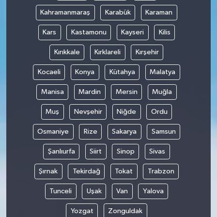
Kahramanmaraş
Karabük
Karaman
Kars
Kastamonu
Kayseri
Kilis
Kırıkkale
Kırklareli
Kırşehir
Kocaeli
Konya
Kütahya
Malatya
Manisa
Mardin
Mersin
Muğla
Muş
Nevşehir
Niğde
Ordu
Osmaniye
Rize
Sakarya
Samsun
Şanlıurfa
Siirt
Sinop
Sivas
Şırnak
Tekirdağ
Tokat
Trabzon
Tunceli
Uşak
Van
Yalova
Yozgat
Zonguldak