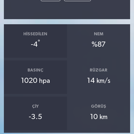
HISSEDILEN
NEM
°
-4
%87
BASINÇ
RÜZGAR
1020
14
hpa
km/s
ÇIY
GÖRÜŞ
-3.5
10
km