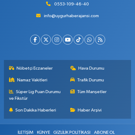
0553-109-46-40
info@uygurhaberajansi.com
Nöbetçi Eczaneler
Hava Durumu
Namaz Vakitleri
Trafik Durumu
Süper Lig Puan Durumu
Tüm Manşetler
ve Fikstür
Son Dakika Haberleri
Haber Arşivi
İLETİŞİM
KÜNYE
GİZLİLİK POLİTİKASI
ABONE OL