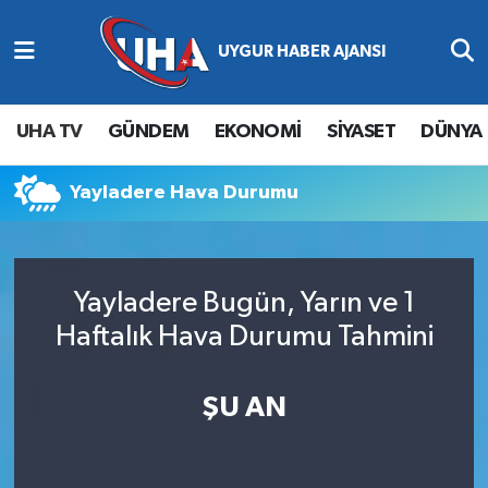
Abone Ol
Nöbetçi Eczaneler
UHA TV
GÜNDEM
EKONOMİ
SİYASET
DÜNYA
Gündem
Hava Durumu
Yayladere Hava Durumu
Ekonomi
Namaz Vakitleri
Magazin
Trafik Durumu
Yayladere Bugün, Yarın ve 1
Siyaset
Süper Lig Puan Durumu ve Fikstür
Haftalık Hava Durumu Tahmini
Spor
Tüm Manşetler
ŞU AN
Yaşam
Son Dakika Haberleri
Haber Arşivi