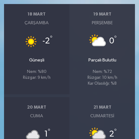
18 MART
19 MART
ÇARŞAMBA
PERŞEMBE
°
°
-2
0
Güneşli
Parçalı Bulutlu
Nem: %80
Nem: %72
Rüzgar: 9 km/h
Rüzgar: 10 km/h
Kar Olasılığı: %8
20 MART
21 MART
CUMA
CUMARTESI
°
°
1
2