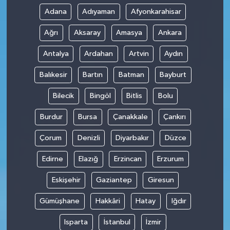
Adana
Adıyaman
Afyonkarahisar
Ağrı
Aksaray
Amasya
Ankara
Antalya
Ardahan
Artvin
Aydın
Balıkesir
Bartın
Batman
Bayburt
Bilecik
Bingöl
Bitlis
Bolu
Burdur
Bursa
Çanakkale
Çankırı
Çorum
Denizli
Diyarbakır
Düzce
Edirne
Elazığ
Erzincan
Erzurum
Eskişehir
Gaziantep
Giresun
Gümüşhane
Hakkâri
Hatay
Iğdır
Isparta
İstanbul
İzmir