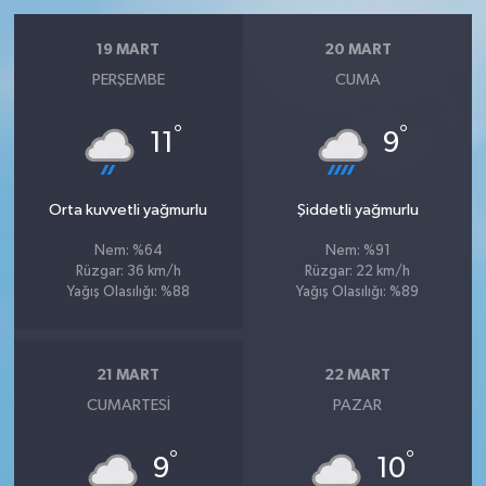
19 MART
20 MART
PERŞEMBE
CUMA
°
°
11
9
Orta kuvvetli yağmurlu
Şiddetli yağmurlu
Nem: %64
Nem: %91
Rüzgar: 36 km/h
Rüzgar: 22 km/h
Yağış Olasılığı: %88
Yağış Olasılığı: %89
21 MART
22 MART
CUMARTESI
PAZAR
°
°
9
10