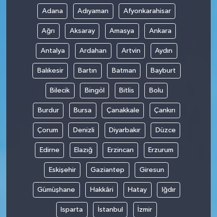
Adana
Adıyaman
Afyonkarahisar
Ağrı
Aksaray
Amasya
Ankara
Antalya
Ardahan
Artvin
Aydın
Balıkesir
Bartın
Batman
Bayburt
Bilecik
Bingöl
Bitlis
Bolu
Burdur
Bursa
Çanakkale
Çankırı
Çorum
Denizli
Diyarbakır
Düzce
Edirne
Elazığ
Erzincan
Erzurum
Eskişehir
Gaziantep
Giresun
Gümüşhane
Hakkâri
Hatay
Iğdır
Isparta
İstanbul
İzmir