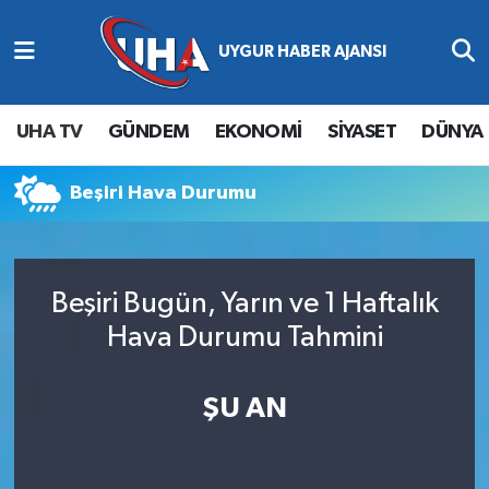
Abone Ol
Nöbetçi Eczaneler
UHA TV
GÜNDEM
EKONOMİ
SİYASET
DÜNYA
Gündem
Hava Durumu
Beşiri Hava Durumu
Ekonomi
Namaz Vakitleri
Magazin
Trafik Durumu
Beşiri Bugün, Yarın ve 1 Haftalık
Siyaset
Süper Lig Puan Durumu ve Fikstür
Hava Durumu Tahmini
Spor
Tüm Manşetler
ŞU AN
Yaşam
Son Dakika Haberleri
Haber Arşivi