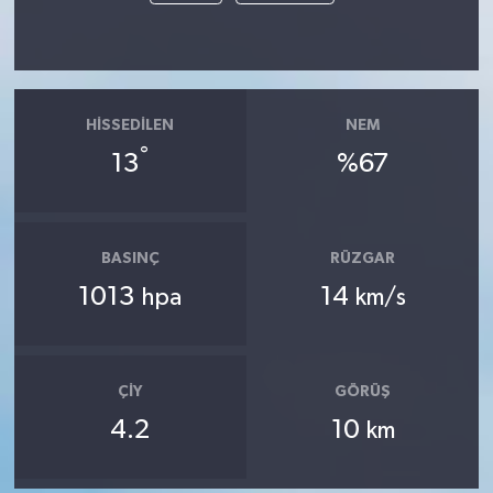
HISSEDILEN
NEM
°
13
%67
BASINÇ
RÜZGAR
1013
14
hpa
km/s
ÇIY
GÖRÜŞ
4.2
10
km