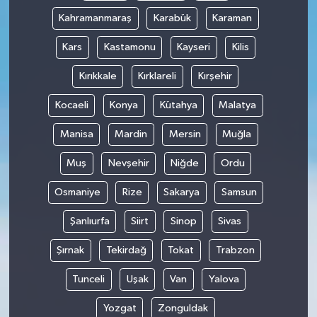
Kahramanmaraş
Karabük
Karaman
Kars
Kastamonu
Kayseri
Kilis
Kırıkkale
Kırklareli
Kırşehir
Kocaeli
Konya
Kütahya
Malatya
Manisa
Mardin
Mersin
Muğla
Muş
Nevşehir
Niğde
Ordu
Osmaniye
Rize
Sakarya
Samsun
Şanlıurfa
Siirt
Sinop
Sivas
Şırnak
Tekirdağ
Tokat
Trabzon
Tunceli
Uşak
Van
Yalova
Yozgat
Zonguldak