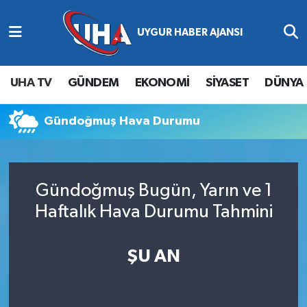
Abone Ol
Nöbetçi Eczaneler
UHA TV
GÜNDEM
EKONOMİ
SİYASET
DÜNYA
Gündem
Hava Durumu
Gündoğmuş Hava Durumu
Ekonomi
Namaz Vakitleri
Magazin
Trafik Durumu
Gündoğmuş Bugün, Yarın ve 1
Siyaset
Süper Lig Puan Durumu ve Fikstür
Haftalık Hava Durumu Tahmini
Spor
Tüm Manşetler
ŞU AN
Yaşam
Son Dakika Haberleri
Haber Arşivi