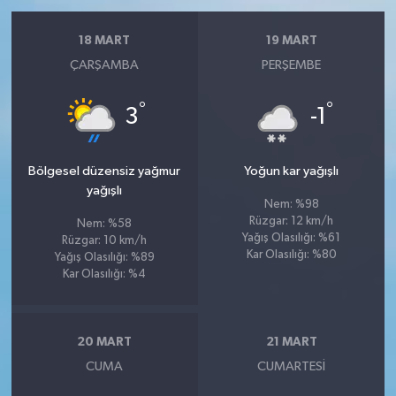
18 MART
19 MART
ÇARŞAMBA
PERŞEMBE
°
°
3
-1
Bölgesel düzensiz yağmur
Yoğun kar yağışlı
yağışlı
Nem: %98
Rüzgar: 12 km/h
Nem: %58
Yağış Olasılığı: %61
Rüzgar: 10 km/h
Kar Olasılığı: %80
Yağış Olasılığı: %89
Kar Olasılığı: %4
20 MART
21 MART
CUMA
CUMARTESI