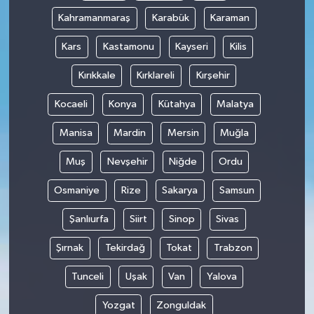
Kahramanmaraş
Karabük
Karaman
Kars
Kastamonu
Kayseri
Kilis
Kırıkkale
Kırklareli
Kırşehir
Kocaeli
Konya
Kütahya
Malatya
Manisa
Mardin
Mersin
Muğla
Muş
Nevşehir
Niğde
Ordu
Osmaniye
Rize
Sakarya
Samsun
Şanlıurfa
Siirt
Sinop
Sivas
Şırnak
Tekirdağ
Tokat
Trabzon
Tunceli
Uşak
Van
Yalova
Yozgat
Zonguldak