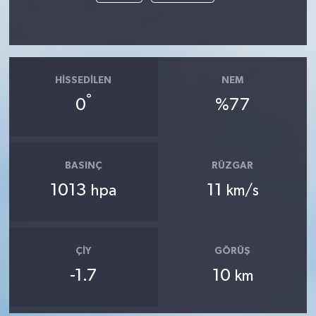
HISSEDILEN
NEM
°
0
%77
BASINÇ
RÜZGAR
1013
11
hpa
km/s
ÇIY
GÖRÜŞ
-1.7
10
km