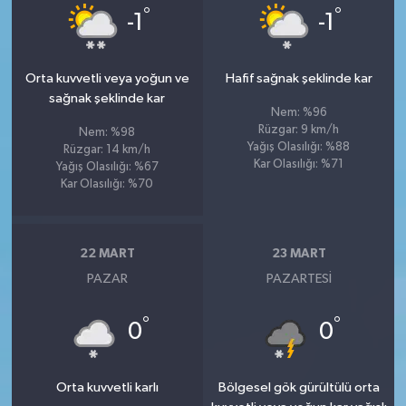
°
°
-1
-1
Orta kuvvetli veya yoğun ve
Hafif sağnak şeklinde kar
sağnak şeklinde kar
Nem: %96
Rüzgar: 9 km/h
Nem: %98
Yağış Olasılığı: %88
Rüzgar: 14 km/h
Kar Olasılığı: %71
Yağış Olasılığı: %67
Kar Olasılığı: %70
22 MART
23 MART
PAZAR
PAZARTESI
°
°
0
0
Orta kuvvetli karlı
Bölgesel gök gürültülü orta