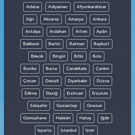
Adana
Adıyaman
Afyonkarahisar
Ağrı
Aksaray
Amasya
Ankara
Antalya
Ardahan
Artvin
Aydın
Balıkesir
Bartın
Batman
Bayburt
Bilecik
Bingöl
Bitlis
Bolu
Burdur
Bursa
Çanakkale
Çankırı
Çorum
Denizli
Diyarbakır
Düzce
Edirne
Elazığ
Erzincan
Erzurum
Eskişehir
Gaziantep
Giresun
Gümüşhane
Hakkâri
Hatay
Iğdır
Isparta
İstanbul
İzmir