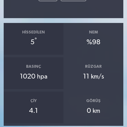
HISSEDILEN
NEM
°
5
%98
BASINÇ
RÜZGAR
1020
11
hpa
km/s
ÇIY
GÖRÜŞ
4.1
0
km