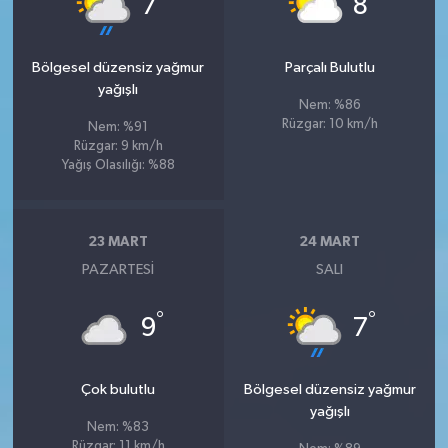
7
8
Bölgesel düzensiz yağmur
Parçalı Bulutlu
yağışlı
Nem: %86
Rüzgar: 10 km/h
Nem: %91
Rüzgar: 9 km/h
Yağış Olasılığı: %88
23 MART
24 MART
PAZARTESI
SALI
°
°
9
7
Çok bulutlu
Bölgesel düzensiz yağmur
yağışlı
Nem: %83
Rüzgar: 11 km/h