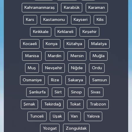
Kahramanmaraş
Karabük
Karaman
Kars
Kastamonu
Kayseri
Kilis
Kırıkkale
Kırklareli
Kırşehir
Kocaeli
Konya
Kütahya
Malatya
Manisa
Mardin
Mersin
Muğla
Muş
Nevşehir
Niğde
Ordu
Osmaniye
Rize
Sakarya
Samsun
Şanlıurfa
Siirt
Sinop
Sivas
Şırnak
Tekirdağ
Tokat
Trabzon
Tunceli
Uşak
Van
Yalova
Yozgat
Zonguldak