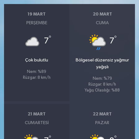
19 MART
20 MART
PERŞEMBE
CUMA
°
°
7
7
Çok bulutlu
Bölgesel düzensiz yağmur
yağışlı
Nem: %89
Rüzgar: 8 km/h
Nem: %79
Rüzgar: 8 km/h
Yağış Olasılığı: %88
21 MART
22 MART
CUMARTESI
PAZAR
°
°