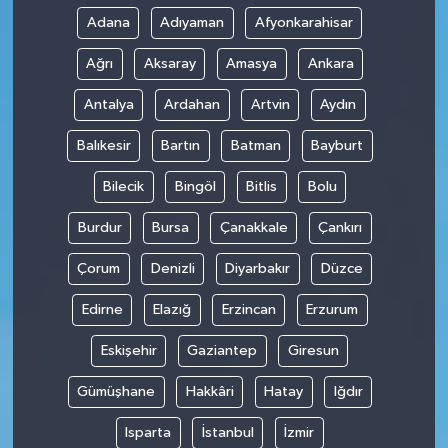
Adana
Adıyaman
Afyonkarahisar
Ağrı
Aksaray
Amasya
Ankara
Antalya
Ardahan
Artvin
Aydın
Balıkesir
Bartın
Batman
Bayburt
Bilecik
Bingöl
Bitlis
Bolu
Burdur
Bursa
Çanakkale
Çankırı
Çorum
Denizli
Diyarbakır
Düzce
Edirne
Elazığ
Erzincan
Erzurum
Eskişehir
Gaziantep
Giresun
Gümüşhane
Hakkâri
Hatay
Iğdır
Isparta
İstanbul
İzmir