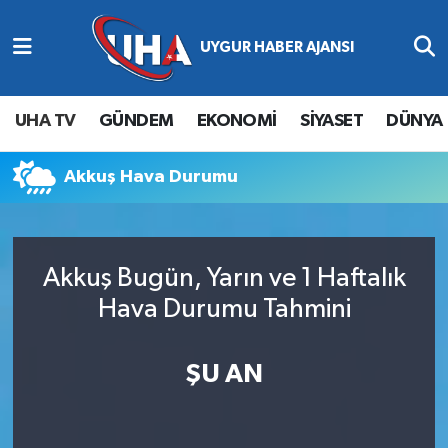
Abone Ol
Nöbetçi Eczaneler
UHA TV
GÜNDEM
EKONOMİ
SİYASET
DÜNYA
Gündem
Hava Durumu
Akkuş Hava Durumu
Ekonomi
Namaz Vakitleri
Magazin
Trafik Durumu
Akkuş Bugün, Yarın ve 1 Haftalık
Siyaset
Süper Lig Puan Durumu ve Fikstür
Hava Durumu Tahmini
Spor
Tüm Manşetler
ŞU AN
Yaşam
Son Dakika Haberleri
Haber Arşivi