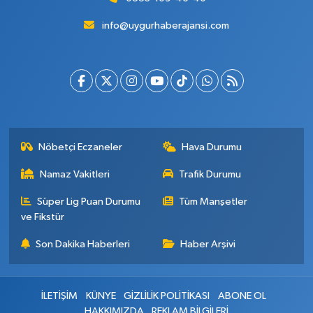
info@uygurhaberajansi.com
Nöbetçi Eczaneler
Hava Durumu
Namaz Vakitleri
Trafik Durumu
Süper Lig Puan Durumu
Tüm Manşetler
ve Fikstür
Son Dakika Haberleri
Haber Arşivi
İLETİŞİM
KÜNYE
GİZLİLİK POLİTİKASI
ABONE OL
HAKKIMIZDA
REKLAM BİLGİLERİ