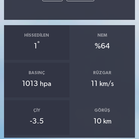
HISSEDILEN
NEM
°
1
%64
BASINÇ
RÜZGAR
1013
11
hpa
km/s
ÇIY
GÖRÜŞ
-3.5
10
km