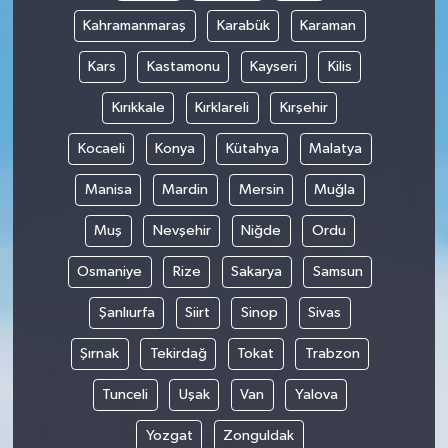
Kahramanmaraş
Karabük
Karaman
Kars
Kastamonu
Kayseri
Kilis
Kırıkkale
Kırklareli
Kırşehir
Kocaeli
Konya
Kütahya
Malatya
Manisa
Mardin
Mersin
Muğla
Muş
Nevşehir
Niğde
Ordu
Osmaniye
Rize
Sakarya
Samsun
Şanlıurfa
Siirt
Sinop
Sivas
Şırnak
Tekirdağ
Tokat
Trabzon
Tunceli
Uşak
Van
Yalova
Yozgat
Zonguldak