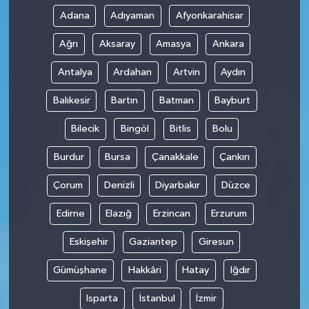
Adana
Adıyaman
Afyonkarahisar
Ağrı
Aksaray
Amasya
Ankara
Antalya
Ardahan
Artvin
Aydın
Balıkesir
Bartın
Batman
Bayburt
Bilecik
Bingöl
Bitlis
Bolu
Burdur
Bursa
Çanakkale
Çankırı
Çorum
Denizli
Diyarbakır
Düzce
Edirne
Elazığ
Erzincan
Erzurum
Eskişehir
Gaziantep
Giresun
Gümüşhane
Hakkâri
Hatay
Iğdır
Isparta
İstanbul
İzmir