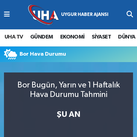
Abone Ol
Nöbetçi Eczaneler
UHA TV
GÜNDEM
EKONOMİ
SİYASET
DÜNYA
Gündem
Hava Durumu
Bor Hava Durumu
Ekonomi
Namaz Vakitleri
Magazin
Trafik Durumu
Bor Bugün, Yarın ve 1 Haftalık
Siyaset
Süper Lig Puan Durumu ve Fikstür
Hava Durumu Tahmini
Spor
Tüm Manşetler
ŞU AN
Yaşam
Son Dakika Haberleri
Haber Arşivi