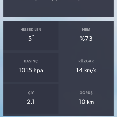
HISSEDILEN
NEM
°
5
%73
BASINÇ
RÜZGAR
1015
14
hpa
km/s
ÇIY
GÖRÜŞ
2.1
10
km