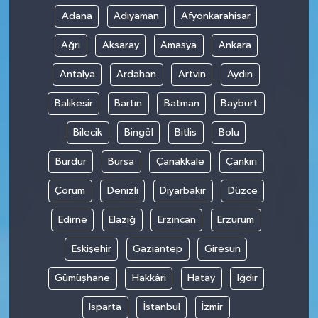
Adana
Adıyaman
Afyonkarahisar
Ağrı
Aksaray
Amasya
Ankara
Antalya
Ardahan
Artvin
Aydın
Balıkesir
Bartın
Batman
Bayburt
Bilecik
Bingöl
Bitlis
Bolu
Burdur
Bursa
Çanakkale
Çankırı
Çorum
Denizli
Diyarbakır
Düzce
Edirne
Elazığ
Erzincan
Erzurum
Eskişehir
Gaziantep
Giresun
Gümüşhane
Hakkâri
Hatay
Iğdır
Isparta
İstanbul
İzmir