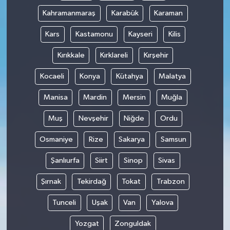
Kahramanmaraş
Karabük
Karaman
Kars
Kastamonu
Kayseri
Kilis
Kırıkkale
Kırklareli
Kırşehir
Kocaeli
Konya
Kütahya
Malatya
Manisa
Mardin
Mersin
Muğla
Muş
Nevşehir
Niğde
Ordu
Osmaniye
Rize
Sakarya
Samsun
Şanlıurfa
Siirt
Sinop
Sivas
Şırnak
Tekirdağ
Tokat
Trabzon
Tunceli
Uşak
Van
Yalova
Yozgat
Zonguldak