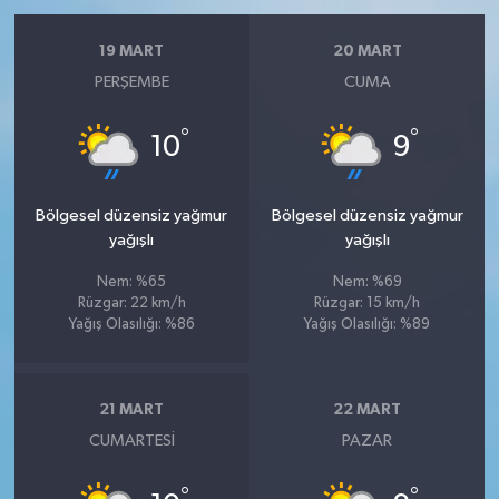
19 MART
20 MART
PERŞEMBE
CUMA
°
°
10
9
Bölgesel düzensiz yağmur
Bölgesel düzensiz yağmur
yağışlı
yağışlı
Nem: %65
Nem: %69
Rüzgar: 22 km/h
Rüzgar: 15 km/h
Yağış Olasılığı: %86
Yağış Olasılığı: %89
21 MART
22 MART
CUMARTESI
PAZAR
°
°