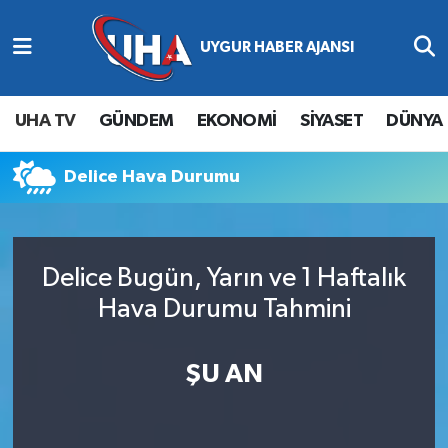
Abone Ol
Nöbetçi Eczaneler
UHA TV
GÜNDEM
EKONOMİ
SİYASET
DÜNYA
Gündem
Hava Durumu
Delice Hava Durumu
Ekonomi
Namaz Vakitleri
Magazin
Trafik Durumu
Delice Bugün, Yarın ve 1 Haftalık
Siyaset
Süper Lig Puan Durumu ve Fikstür
Hava Durumu Tahmini
Spor
Tüm Manşetler
ŞU AN
Yaşam
Son Dakika Haberleri
Haber Arşivi