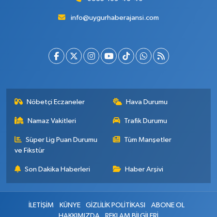
info@uygurhaberajansi.com
Nöbetçi Eczaneler
Hava Durumu
Namaz Vakitleri
Trafik Durumu
Süper Lig Puan Durumu
Tüm Manşetler
ve Fikstür
Son Dakika Haberleri
Haber Arşivi
İLETİŞİM
KÜNYE
GİZLİLİK POLİTİKASI
ABONE OL
HAKKIMIZDA
REKLAM BİLGİLERİ