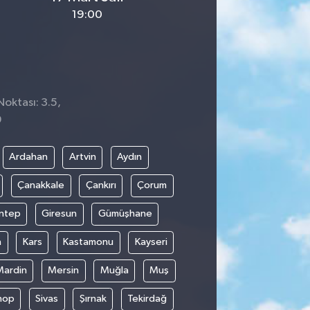
19:00
Noktası: 3.5,
9
Ardahan
Artvin
Aydın
Çanakkale
Çankırı
Çorum
ntep
Giresun
Gümüşhane
n
Kars
Kastamonu
Kayseri
Mardin
Mersin
Muğla
Muş
nop
Sivas
Şırnak
Tekirdağ