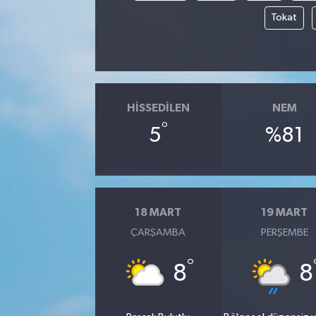
Tokat
HISSEDILEN
NEM
°
5
%81
18 MART
19 MART
ÇARŞAMBA
PERŞEMBE
°
8
8