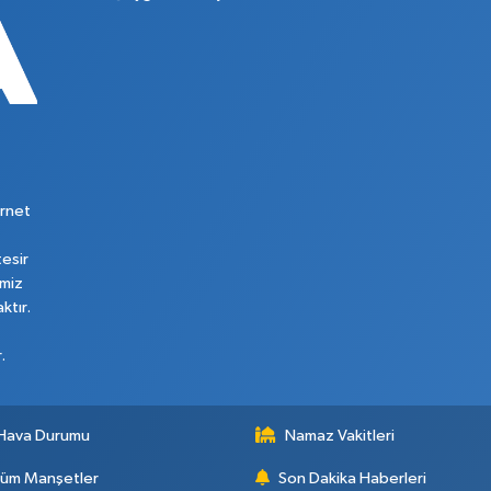
rnet
tesir
imiz
ktır.
.
Hava Durumu
Namaz Vakitleri
üm Manşetler
Son Dakika Haberleri