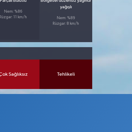
Parçalı Bulutlu
Bölgesel düzensiz yağmur
yağışlı
Nem: %86
Rüzgar: 11 km/h
Nem: %89
Rüzgar: 8 km/h
Çok Sağlıksız
Tehlikeli