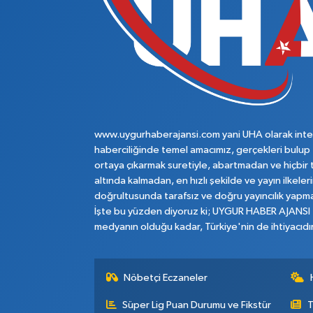
www.uygurhaberajansi.com yani UHA olarak inte
haberciliğinde temel amacımız, gerçekleri bulup
ortaya çıkarmak suretiyle, abartmadan ve hiçbir 
altında kalmadan, en hızlı şekilde ve yayın ilkeler
doğrultusunda tarafsız ve doğru yayıncılık yapma
İşte bu yüzden diyoruz ki; UYGUR HABER AJANSI
medyanın olduğu kadar, Türkiye'nin de ihtiyacıdır
Nöbetçi Eczaneler
Süper Lig Puan Durumu ve Fikstür
T