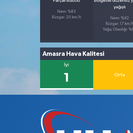
Parçalı Bulutlu
Bölgesel düzensiz 
yağışlı
Nem: %83
Rüzgar: 20 km/h
Nem: %92
Rüzgar: 17 km/
Yağış Olasılığı: 
Amasra Hava Kalitesi
İyi
1
Orta