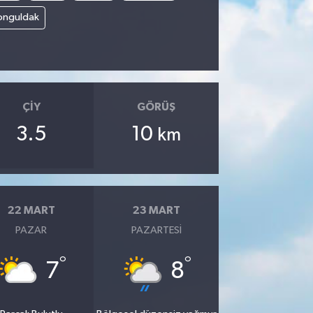
onguldak
ÇIY
GÖRÜŞ
3.5
10
km
22 MART
23 MART
PAZAR
PAZARTESI
°
°
7
8