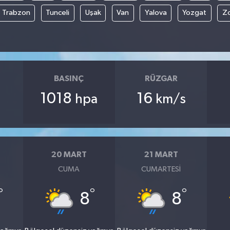
Trabzon
Tunceli
Uşak
Van
Yalova
Yozgat
Z
BASINÇ
RÜZGAR
1018
16
hpa
km/s
20 MART
21 MART
CUMA
CUMARTESI
°
°
°
8
8