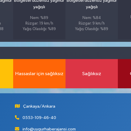
yağmur
Bölgesel düzensiz yağmur
Bölgesel düzensiz yağmur
yağışlı
yağışlı
Nem: %89
Nem: %84
h
Rüzgar: 19 km/h
Rüzgar: 9 km/h
%88
Yağış Olasılığı: %89
Yağış Olasılığı: %89
Hassaslar için sağlıksız
Sağlıksız
Çankaya/Ankara
0553-109-46-40
info@uygurhaberajansi.com