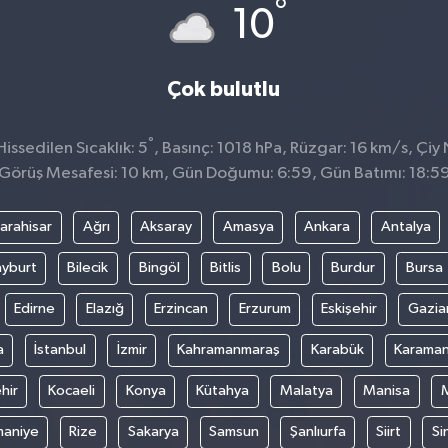
°
10
Çok bulutlu
°
issedilen Sıcaklık: 5
, Basınç: 1018 hPa, Rüzgar: 16 km/s, Çiy 
Görüş Mesafesi: 10 km, Gün Doğumu: 6:59, Gün Batımı: 18:5
arahisar
Ağrı
Aksaray
Amasya
Ankara
Antalya
yburt
Bilecik
Bingöl
Bitlis
Bolu
Burdur
Bursa
Edirne
Elazığ
Erzincan
Erzurum
Eskişehir
Gazia
a
İstanbul
İzmir
Kahramanmaraş
Karabük
Karama
hir
Kocaeli
Konya
Kütahya
Malatya
Manisa
aniye
Rize
Sakarya
Samsun
Şanlıurfa
Siirt
Si