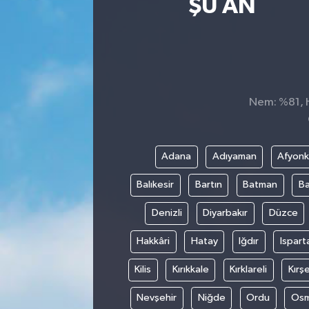
ŞU AN
Nem: %81, H
Adana
Adıyaman
Afyonk
Balıkesir
Bartın
Batman
Ba
Denizli
Diyarbakır
Düzce
Hakkâri
Hatay
Iğdır
Ispart
Kilis
Kırıkkale
Kırklareli
Kırşe
Nevşehir
Niğde
Ordu
Osm